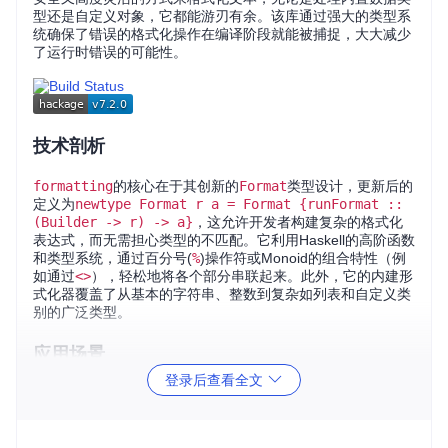
型还是自定义对象，它都能游刃有余。该库通过强大的类型系
统确保了错误的格式化操作在编译阶段就能被捕捉，大大减少
了运行时错误的可能性。
技术剖析
formatting
的核心在于其创新的
Format
类型设计，更新后的
定义为
newtype Format r a = Format {runFormat ::
(Builder -> r) -> a}
，这允许开发者构建复杂的格式化
表达式，而无需担心类型的不匹配。它利用Haskell的高阶函数
和类型系统，通过百分号(
%
)操作符或Monoid的组合特性（例
如通过
<>
），轻松地将各个部分串联起来。此外，它的内建形
式化器覆盖了从基本的字符串、整数到复杂如列表和自定义类
别的广泛类型。
应用场景
登录后查看全文
在实际应用中，无论是构建日志条目、生成报告、格式化输出
数据或是创建用户友好的帮助信息，
formatting
库都表现得
极为出色。特别是在金融、数据分析、日志记录以及任何需要