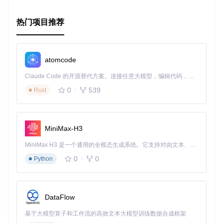
Haskell程序员，都会发现这个库能够极大地提升他们在处理文
本格式化任务时的体验。开始你的类型安全格式化之旅，与
fo
热门项目推荐
rmatting
一起探索更安全、更高效的编码之道吧！
atomcode
Claude Code 的开源替代方案。连接任意大模型，编辑代码，运行命令，自动验证 — 全自动执行。用 Rust 构建，极致性能。 ｜ An open-source alternative to Claude Code. Connect any LLM, edit code, run commands, and verify changes — autonomously. Built in Rust for speed. Get Started
0
539
Rust
MiniMax-H3
MiniMax H3 是一个通用的全模态生成系统。它支持对由文本、图像、视频和音频组成的多模态上下文进行统一理解，并能生成分辨率高达 2K、时长可达 15 秒的带原生立体声音频的视频。得益于面向任务泛化的系统设计，H3 在预训练阶段就已具备广泛的多模态上下文理解与生成能力，能够出色地执行复杂的多模态指令。
0
0
Python
DataFlow
基于大模型算子和工作流的高效文本大模型训练数据合成框架