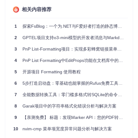
精确控制输出格式的软件开发领域，其类型安全的设计减少了
硬编码字符串导致的潜在错误，提高了代码的可靠性。
相关内容推荐
例如，在一个财务报表生成的应用中，利用
formatting
可以
轻松实现金额的格式化（包括货币符号、固定小数点位等），
1
探索FsBlog：一个为.NET与F爱好者打造的静态博客引擎
同时确保非数字输入在编译期就被拦截，避免了逻辑漏洞。
2
GPTEL项目支持o3-mini模型的开发者消息与Markdown格式化功能解析
项目特点
3
PnP List-Formatting项目：实现多彩蜂窝链接菜单的自定义样式
类型安全
：强类型保障，减少运行时错误。
灵活性
：支持多种输出类型（如
String
、
Data.Text
及其
4
PnP List Formatting中EditProps功能在文档库中的编辑模式问题解析
懒惰版本），并通过一系列预定义的格式化器和运算符，让
复合格式化变得简单。
5
开源项目 Formatting 使用教程
高性能
：通过
Builder
机制优化性能，尤其适用于大量文本
6
5步打造启动盘：零基础也能掌握的Rufus免费工具使用指南
的构造。
易于学习与使用
：丰富的文档和快速引用指南，使得开发者
7
全能数据转换工具：零门槛多格式转SQLite的命令行神器
能迅速上手，提高开发效率。
可扩展性
：通过格式化器组合和自定义实现，满足特定场景
8
Garak项目中的字符串格式化错误分析与解决方案
下的需求定制。
9
【亲测免费】 标题：发现Marker API：您的PDF转Markdown新神器！
总之，
formatting
库以其独特的设计思路和对类型系统的充
分利用，成为了Haskell世界中处理文本格式化的首选工具。对
10
nvim-cmp 菜单项宽度异常问题分析与解决方案
于追求代码健壮性和高效性的开发者来说，无疑是一个值得深
入了解并纳入工具箱的优秀项目。无论是新手还是经验丰富的