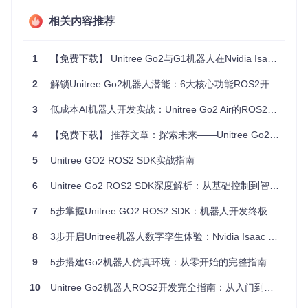
  ros-$
ROS_DISTRO-image-tools \

相关内容推荐
  ros-
$ROS_DISTRO
-vision-msgs \

  python3-pip clang portaudio19-dev
1
【免费下载】 Unitree Go2与G1机器人在Nvidia Isaac Sim中的集成安装与配置指南
# 
安装Python依赖
cd go2_ros2_sdk

2
解锁Unitree Go2机器人潜能：6大核心功能ROS2开发指南
pip install -r requirements.txt

3
低成本AI机器人开发实战：Unitree Go2 Air的ROS2开发完全指南 🚀
# 
构建项目
4
【免费下载】 推荐文章：探索未来——Unitree Go2机器人与ROS2的完美融合
source /opt/ros/$ROS_DISTRO/setup.bash

rosdep install --from-paths src --ignore-src -r -y

5
Unitree GO2 ROS2 SDK实战指南
6
Unitree Go2 ROS2 SDK深度解析：从基础控制到智能应用的完整开发指南
[!TIP] 构建完成后，建议将工作空间设置添加到
.bashrc
文
件中，避免每次打开终端都需要重新source：
7
5步掌握Unitree GO2 ROS2 SDK：机器人开发终极指南
8
3步开启Unitree机器人数字孪生体验：Nvidia Isaac Sim实战指南
echo
"source ~/go2_ros2_ws/install/setup.bash"
硬件兼容性检查清单
9
5步搭建Go2机器人仿真环境：从零开始的完整指南
在开始开发前，请确保你的硬件满足以下要求：
10
Unitree Go2机器人ROS2开发完全指南：从入门到精通避障与攀爬功能
计算机配置
：至少8GB RAM，四核处理器，支持硬件加速