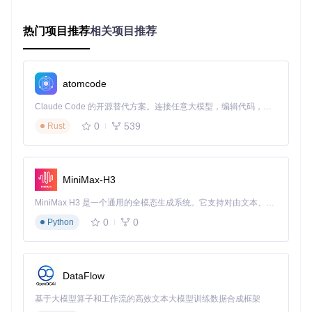
的显卡
操作系统
：Ubuntu 20.04/22.04 LTS（对应ROS2 Foxy/Hu
热门项目推荐
相关项目推荐
mble）
网络环境
：稳定的Wi-Fi连接或以太网（推荐使用5GHz Wi-
Fi减少延迟）
机器人型号
：Unitree Go2 AIR/PRO/EDU（确保固件版本≥
atomcode
v1.2.0）
Claude Code 的开源替代方案。连接任意大模型，编辑代码，运行命令，自动验证 — 全自动执行。用 Rust 构建，极致性能。 ｜ An open-source alternative to Claude Code. Connect any LLM, edit code, run commands, and verify changes — autonomously. Built in Rust for speed. Get Started
[!WARNING] Python版本兼容性非常重要！如果
pip inst
0
539
Rust
all
过程中出现错误，特别是关于
open3d
的安装失败，请
检查Python版本。推荐使用Python 3.11环境，因为部分依
赖库尚未支持Python 3.12及以上版本。
常见环境问题及解决方案
MiniMax-H3
🔧
问题1：colcon build编译失败
MiniMax H3 是一个通用的全模态生成系统。它支持对由文本、图像、视频和音频组成的多模态上下文进行统一理解，并能生成分辨率高达 2K、时长可达 15 秒的带原生立体声音频的视频。得益于面向任务泛化的系统设计，H3 在预训练阶段就已具备广泛的多模态上下文理解与生成能力，能够出色地执行复杂的多模态指令。
0
0
Python
可能原因
：依赖包缺失或版本不匹配
解决方法
：运行
rosdep check --from-paths src --i
gnore-src
检查缺失依赖，然后使用
sudo apt install
安装提示的包
DataFlow
🔧
问题2：Python依赖安装冲突
基于大模型算子和工作流的高效文本大模型训练数据合成框架