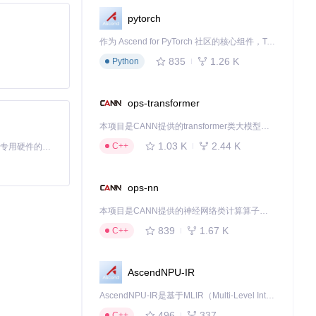
pytorch
每条通知直接进
作为 Ascend for PyTorch 社区的核心组件，TorchNPU 是昇腾专为 PyTorch 打造的深度学习适配插件，使 PyTorch 框架能够直接调用昇腾 NPU，为开发者提供昇腾 AI 处理器的超强算力。
835
1.26 K
Python
项目详情页，实
ops-transformer
避免强制弹窗对
本项目是CANN提供的transformer类大模型算子库，实现网络在NPU上加速计算。
1.03 K
2.44 K
C++
基于Python的Xiaozhi AI，适用于想要完整Xiaozhi体验而无需拥有专用硬件的用户。
ops-nn
本项目是CANN提供的神经网络类计算算子库，实现网络在NPU上加速计算。
839
1.67 K
C++
AscendNPU-IR
AscendNPU-IR是基于MLIR（Multi-Level Intermediate Representation）构建的，面向昇腾亲和算子编译时使用的中间表示，提供昇腾完备表达能力，通过编译优化提升昇腾AI处理器计算效率，支持通过生态框架使能昇腾AI处理器与深度调优
496
337
C++