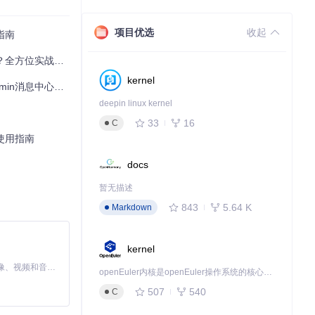
图，特别适合需
项目优选
收起
指南
？全方位实战指南
kernel
消息中心深度解析
deepin linux kernel
33
16
C
心使用指南
接跳转至相关业
docs
暂无描述
843
5.64 K
Markdown
验一致性。
kernel
MiniMax H3 是一个通用的全模态生成系统。它支持对由文本、图像、视频和音频组成的多模态上下文进行统一理解，并能生成分辨率高达 2K、时长可达 15 秒的带原生立体声音频的视频。得益于面向任务泛化的系统设计，H3 在预训练阶段就已具备广泛的多模态上下文理解与生成能力，能够出色地执行复杂的多模态指令。
openEuler内核是openEuler操作系统的核心，既是系统性能与稳定性的基石，也是连接处理器、设备与服务的桥梁。
507
540
C