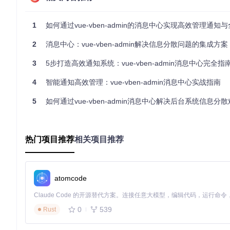
支持按消息类型（系统公告/任务提醒/审批通知）和状态（已读
要集中处理同类消息的场景（如批量处理审批通知）。
1
如何通过vue-vben-admin的消息中心实现高效管理通知
📌 状态管理：掌控信息处理节奏
2
消息中心：vue-vben-admin解决信息分散问题的集成方案
提供三种核心操作帮助用户管理消息状态：
3
5步打造高效通知系统：vue-vben-admin消息中心完全指
单条标记已读
：点击未读消息右侧的蓝色圆点，或直接点击消
全部标为已读
：点击面板顶部的"全部已读"按钮，一键处理所
4
智能通知高效管理：vue-vben-admin消息中心实战指南
清空历史
：通过底部"清空通知"按钮，清理已处理完毕的消息
📊 消息详情：上下文信息一目了然
5
如何通过vue-vben-admin消息中心解决后台系统信息分
每条通知包含完整的上下文要素：发送方头像、标题、内容摘要
务页面，减少操作路径长度。
热门项目推荐
相关项目推荐
🔄 自动同步：多终端信息保持一致
通过Pinia状态管理实现消息状态的全局同步，在PC端标记已
atomcode
实战应用：从日常操作到复杂业务场景
快速上手：三步掌握基本操作
查看通知
：点击导航栏铃铛图标展开消息面板，滚动浏览所
0
539
Rust
处理紧急事项
：优先处理标有"!"的高优先级通知，点击直接
清理消息队列
：完成处理后，可选择单条标记已读或批量标