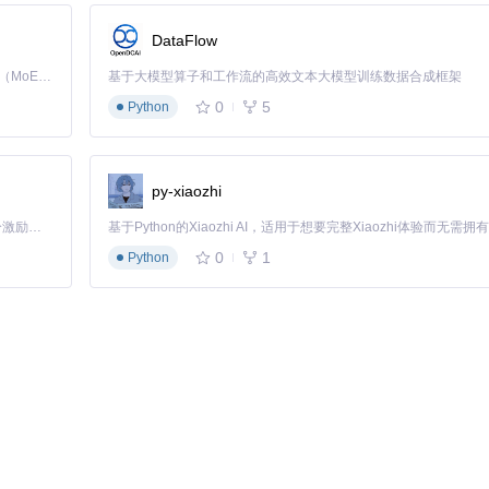
DataFlow
日未处理的3条审批通知和2条系统公告。通过类型筛选先处理审批，点击
Kimi K3 是Kimi能力最强的模型：这是一个拥有 2.8 万亿参数的混合专家（MoE）模型，具备原生视觉理解能力，并支持 100 万 token 的上下文窗口。
基于大模型算子和工作流的高效文本大模型训练数据合成框架
0
5
时推送协作通知，包含更新内容摘要和相关项目链接。点击通知即可进入
Python
新通知，包含新功能说明和升级指南。用户可选择立即查看或稍后处理，
py-xiaozhi
「源启盛夏」暑期校园开发者成长计划旨在激活校园开源力量，通过积分激励、认证扶持、资源倾斜等形式，引导高校组织和开发者完成「入驻 — 建项目 — 做贡献 — 获认证 — 得资源」的完整闭环。无论你是想带领社团入驻平台的组织者，还是希望用代码贡献证明自己的开发者，都能在这里找到属于你的成长路径。
0
1
Python
求添加自定义消息类型。例如：