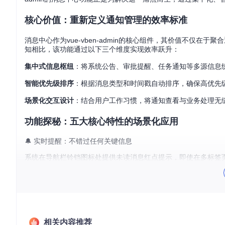
核心价值：重新定义通知管理的效率标准
消息中心作为vue-vben-admin的核心组件，其价值不仅
知相比，该功能通过以下三个维度实现效率跃升：
集中式信息枢纽
：将系统公告、审批提醒、任务通知等多源信息
智能优先级排序
：根据消息类型和时间戳自动排序，确保高优先
场景化交互设计
：结合用户工作习惯，将通知查看与业务处理无缝
功能探秘：五大核心特性的场景化应用
🔔 实时提醒：不错过任何关键信息
系统在导航栏铃铛图标处提供未读消息红点提示，即使在多标签
吸动画效果，直观区分普通通知与紧急通知。
图：导航栏通知图标与未读提示（红框标注区域）
🔍 精准筛选：快速定位所需信息
相关内容推荐