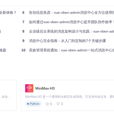
/未读）进行筛选。在消息面板顶部的筛选栏中，点击对应标签即可切换视
与全新体验？
6
告别信息焦虑：vue-vben-admin消息中心全方位使用
7
如何通过vue-vben-admin消息中心提升团队协作效率
南
8
企业级后台系统的消息架构设计与实践：vue-vben-admin
息内容
有未读消息
9
消息中心完全指南：从入门到定制的7个关键步骤
记录
散难题
10
高效管理系统通知：vue-vben-admin一站式消息中
和时间戳。悬停时显示完整内容预览，点击则触发详情查看事件，支持直
读的消息，在平板或移动端登录时会自动更新状态，确保跨设备使用时的体
MiniMax-H3
Claude Code 的开源替代方案。连接任意大模型，编辑代码，运行命令，自动验证 — 全自动执行。用 Rust 构建，极致性能。 ｜ An open-source alternative to Claude Code. Connect any LLM, edit code, run commands, and verify changes — autonomously. Built in Rust for speed. Get Started
有通知
0
0
Python
进入业务处理页面
为已读，保持消息列表整洁