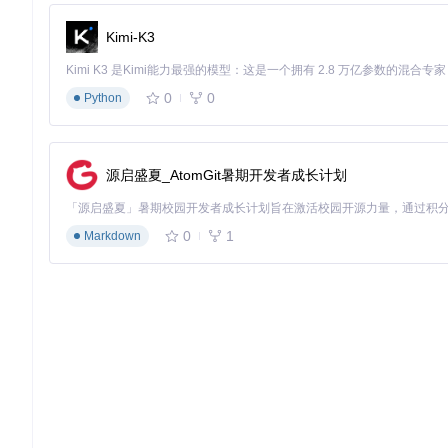
典型业务场景应用
Kimi-K3
场景一：日常办公处理
上午9点登录系统，消息中心自动推送昨
入审批页面，完成后系统自动更新消息状态，无需手动标记。
0
0
场景二：项目协作跟进
Python
当团队成员更新项目进度时，消息中心实
现信息获取到行动的无缝衔接。
场景三：系统更新提醒
系统版本更新时，会通过消息中心推送更
当前工作的干扰。
源启盛夏_AtomGit暑期开发者成长计划
进阶拓展：定制与优化的实用技巧
0
1
Markdown
定制专属消息分类
通过扩展
核心组件
的NotificationType枚举，可根据业务需
// 扩展消息类型
enum
NotificationType
 {

SYSTEM
 = 
'system'
,

TASK
 = 
'task'
,

APPROVAL
 = 
'approval'
,

// 新增业务类型
PROJECT
 = 
'project'
,
