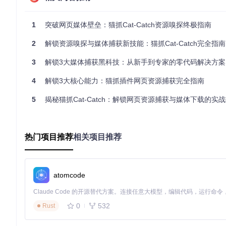
情境
：高校教师王教授需要保存行业研讨会的在线直播内容，用
1
突破网页媒体壁垒：猫抓Cat-Catch资源嗅探终极指南
解决方案
：
2
解锁资源嗅探与媒体捕获新技能：猫抓Cat-Catch完全指南
打开研讨会直播页面，点击浏览器工具栏的猫抓图标
在弹出面板中找到标记为"application/x-mpegURL"的m3u8
3
解锁3大媒体捕获黑科技：从新手到专家的零代码解决方案
点击"解析m3u8"进入专业解析界面
设置下载参数，选择最高分辨率
4
解锁3大核心能力：猫抓插件网页资源捕获完全指南
点击"合并下载"，直播结束后自动生成完整视频文件
案例二：多平台素材批量采集
5
揭秘猫抓Cat-Catch：解锁网页资源捕获与媒体下载的实
情境
：自媒体创作者小李需要从多个网站收集产品宣传素材，传
解决方案
：
热门项目推荐
相关项目推荐
访问目标网页，点击猫抓图标打开资源面板
使用类型筛选功能只显示图片资源
批量勾选需要的素材文件
atomcode
设置自定义命名规则和保存路径
点击"下载所选"完成批量采集
0
532
Rust
猫抓资源嗅探主界面
案例三：会议视频跨设备分享