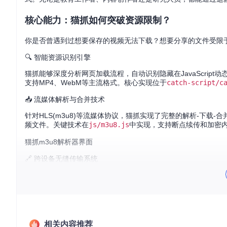
核心能力：猫抓如何突破资源限制？
你是否曾遇到过想要保存的视频无法下载？想要分享的文件受限
🔍 智能资源识别引擎
猫抓能够深度分析网页加载流程，自动识别隐藏在JavaScri
支持MP4、WebM等主流格式。核心实现位于
catch-script/c
📥 流媒体解析与合并技术
针对HLS(m3u8)等流媒体协议，猫抓实现了完整的解析-下载
频文件。关键技术在
js/m3u8.js
中实现，支持断点续传和加密
猫抓m3u8解析器界面
🔗 跨设备无缝传输系统
内置的二维码分享功能解决了设备间资源传输的痛点。通过
lib/
速传输资源，无需数据线连接。
实战案例：三个场景掌握资源捕获技巧
相关内容推荐
案例一：在线研讨会内容永久保存