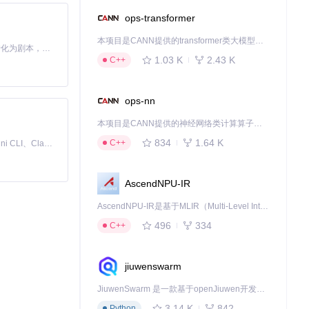
ops-transformer
本项目是CANN提供的transformer类大模型算子库，实现网络在NPU上加速计算。
Toonflow 是一款 AI 短剧漫剧工具，能够利用 AI 技术将小说自动转化为剧本，并结合 AI 生成的图片和视频，实现高效的短剧创作。借助 Toonflow，可以轻松完成从文字到影像的全流程，让短剧制作变得更加智能与便捷。
1.03 K
2.43 K
C++
ops-nn
本项目是CANN提供的神经网络类计算算子库，实现网络在NPU上加速计算。
834
1.64 K
C++
免费、本地、开源的 24/7 全天候 Cowork 应用，以及适用于 Gemini CLI、Claude Code、Codex、OpenCode、Qwen Code、Goose CLI、Auggie 等的 OpenClaw | 🌟 喜欢就点star吧
AscendNPU-IR
AscendNPU-IR是基于MLIR（Multi-Level Intermediate Representation）构建的，面向昇腾亲和算子编译时使用的中间表示，提供昇腾完备表达能力，通过编译优化提升昇腾AI处理器计算效率，支持通过生态框架使能昇腾AI处理器与深度调优
496
334
C++
jiuwenswarm
JiuwenSwarm 是一款基于openJiuwen开发的智能AI Agent，它能够将大语言模型的强大能力，通过你日常使用的各类通讯应用，直接延伸至你的指尖。
3.14 K
842
Python