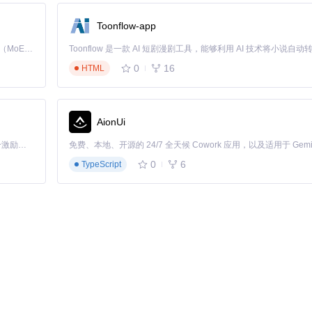
机，以便在通勤途中观看。
Toonflow-app
Kimi K3 是Kimi能力最强的模型：这是一个拥有 2.8 万亿参数的混合专家（MoE）模型，具备原生视觉理解能力，并支持 100 万 token 的上下文窗口。
0
16
HTML
AionUi
「源启盛夏」暑期校园开发者成长计划旨在激活校园开源力量，通过积分激励、认证扶持、资源倾斜等形式，引导高校组织和开发者完成「入驻 — 建项目 — 做贡献 — 获认证 — 得资源」的完整闭环。无论你是想带领社团入驻平台的组织者，还是希望用代码贡献证明自己的开发者，都能在这里找到属于你的成长路径。
0
6
TypeScript
API，像"网络交通警察"一样监控所有网络请求：
st
事件
资源消耗。