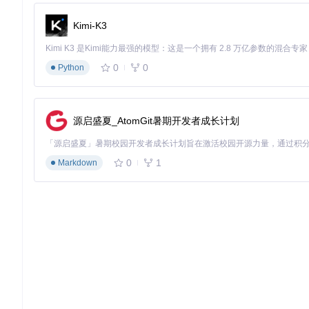
情境
：远程办公的张经理需要将电脑上的会议录像快速传输到手
Kimi-K3
解决方案
：
0
0
在猫抓下载管理界面找到目标视频文件
Python
点击文件旁的"分享"按钮生成二维码
用手机扫码即可直接访问或下载文件
无需安装额外应用，支持所有带扫码功能的设备
源启盛夏_AtomGit暑期开发者成长计划
技术解析：资源捕获的工作原理
0
1
Markdown
网络请求拦截机制
猫抓如何实时发现媒体资源？它采用浏览器扩展的webRequest 
请求监听
：通过注册
chrome.webRequest.onBeforeReque
智能过滤
：使用正则表达式匹配媒体文件特征
类型验证
：检查响应头信息确认资源类型
元数据提取
：分析获取分辨率、时长等媒体信息
这种机制确保不会错过任何隐藏的媒体资源，同时避免不必要的
流媒体处理流程