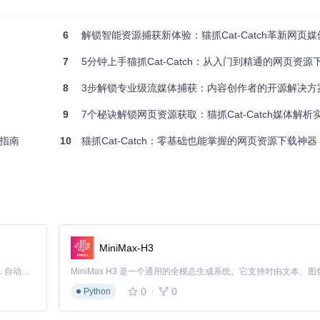
于后续教学。直播平台不提供回放功能，传统录屏画质损失严重。
6
解锁智能资源捕获新体验：猫抓Cat-Catch革新网页
7
5分钟上手猫抓Cat-Catch：从入门到精通的网页资源
资源
8
3步解锁专业级流媒体捕获：内容创作者的开源解决方
9
7个秘诀解锁网页资源获取：猫抓Cat-Catch媒体解析
战指南
10
猫抓Cat-Catch：零基础也能掌握的网页资源下载神器
统右键保存方式效率低下且容易遗漏。
MiniMax-H3
Claude Code 的开源替代方案。连接任意大模型，编辑代码，运行命令，自动验证 — 全自动执行。用 Rust 构建，极致性能。 ｜ An open-source alternative to Claude Code. Connect any LLM, edit code, run commands, and verify changes — autonomously. Built in Rust for speed. Get Started
0
0
Python