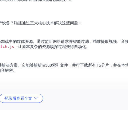
于设备？猫抓通过三大核心技术解决这些问题：
pt动态加载中的媒体资源。通过监听网络请求并智能过滤，精准提取视频、音
atch.js
，让原本复杂的资源嗅探过程变得自动化。
-合并解决方案。它能够解析m3u8索引文件，并行下载所有TS分片，并在本
内容解密。
登录后查看全文
jquery.qrcode.min.js
实现的二维码生成系统，用户只需扫码即可在