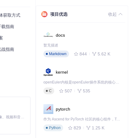
项目优选
收起
媒体获取方式
下载指南
docs
案
暂无描述
实战指南
844
5.62 K
Markdown
kernel
openEuler内核是openEuler操作系统的核心，既是系统性能与稳定性的基石，也是连接处理器、设备与服务的桥梁。
507
535
C
pytorch
MiniMax H3 是一个通用的全模态生成系统。它支持对由文本、图像、视频和音频组成的多模态上下文进行统一理解，并能生成分辨率高达 2K、时长可达 15 秒的带原生立体声音频的视频。得益于面向任务泛化的系统设计，H3 在预训练阶段就已具备广泛的多模态上下文理解与生成能力，能够出色地执行复杂的多模态指令。
作为 Ascend for PyTorch 社区的核心组件，TorchNPU 是昇腾专为 PyTorch 打造的深度学习适配插件，使 PyTorch 框架能够直接调用昇腾 NPU，为开发者提供昇腾 AI 处理器的超强算力。
829
1.25 K
Python