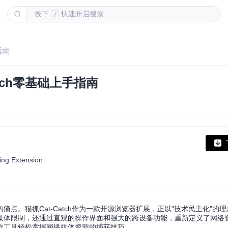
按下
快速开启搜索
/
指南
tch零基础上手指南
g Extension
h
点。猫抓Cat-Catch作为一款开源浏览器扩展，正以"技术民主化"的
媒体限制，还通过直观的操作界面和强大的跨设备功能，重新定义了网络
款工具轻松掌握网络媒体资源的捕获技巧。