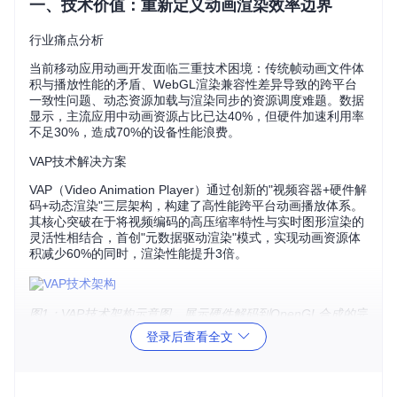
一、技术价值：重新定义动画渲染效率边界
行业痛点分析
当前移动应用动画开发面临三重技术困境：传统帧动画文件体
积与播放性能的矛盾、WebGL渲染兼容性差异导致的跨平台
一致性问题、动态资源加载与渲染同步的资源调度难题。数据
显示，主流应用中动画资源占比已达40%，但硬件加速利用率
不足30%，造成70%的设备性能浪费。
VAP技术解决方案
VAP（Video Animation Player）通过创新的"视频容器+硬件解
码+动态渲染"三层架构，构建了高性能跨平台动画播放体系。
其核心突破在于将视频编码的高压缩率特性与实时图形渲染的
灵活性相结合，首创"元数据驱动渲染"模式，实现动画资源体
积减少60%的同时，渲染性能提升3倍。
图1：VAP技术架构示意图，展示硬件解码到OpenGL合成的完
整流程
登录后查看全文
性能验证数据
指标
传统帧动画
VAP方案
Lottie