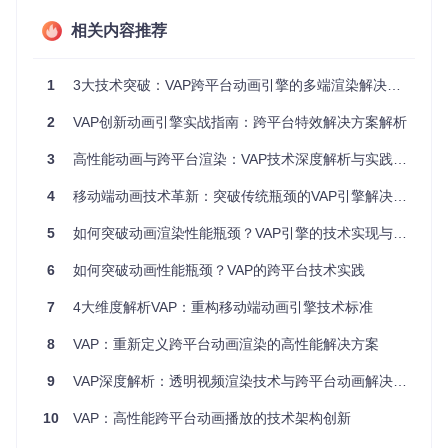
文件体积
100%
75%
40%
相关内容推荐
内存占用
100%
85%
35%
渲染帧率
30fps
45fps
60fps
1
3大技术突破：VAP跨平台动画引擎的多端渲染解决方案
启动耗时
100%
80%
45%
2
VAP创新动画引擎实战指南：跨平台特效解决方案解析
二、场景落地：从技术特性到业务价值
3
高性能动画与跨平台渲染：VAP技术深度解析与实践指南
游戏直播特效场景
4
移动端动画技术革新：突破传统瓶颈的VAP引擎解决方案
在企鹅电竞平台的实践中，VAP解决了直播礼物动画的三大核
心问题：万人同屏渲染卡顿（CPU占用从85%降至22%）、动
5
如何突破动画渲染性能瓶颈？VAP引擎的技术实现与应用指南
态用户信息融合（支持实时头像/昵称替换）、弱网环境加载速
度（首帧渲染时间<200ms）。某头部主播直播间应用VAP
6
如何突破动画性能瓶颈？VAP的跨平台技术实践
后，礼物动画触发率提升40%，用户停留时长增加15%。
7
4大维度解析VAP：重构移动端动画引擎技术标准
8
VAP：重新定义跨平台动画渲染的高性能解决方案
图2：VAP在游戏直播场景中的礼物特效展示
9
VAP深度解析：透明视频渲染技术与跨平台动画解决方案实战指南
社交应用互动场景
10
VAP：高性能跨平台动画播放的技术架构创新
通过VAP的动态资源适配能力，社交平台实现了用户个性化动
画的高效分发。技术方案采用"基础模板+动态素材"分离策略，