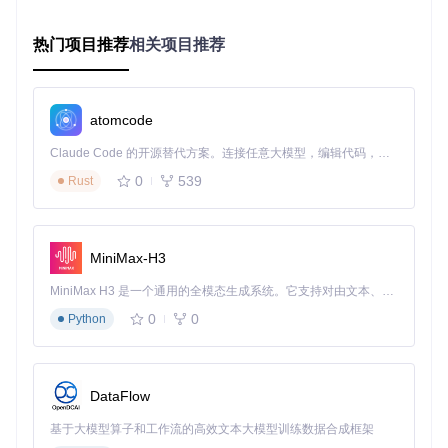
使单个动画模板支持千万级用户个性化展示，素材更新无需应
用发版，响应速度提升80%。
热门项目推荐
相关项目推荐
电商营销活动场景
在618大促活动中，VAP实现了复杂营销动画在低端设备的流
畅运行。通过硬件解码与软件渲染的智能切换机制，保障了9
atomcode
9.7%设备覆盖率的同时，动画加载速度提升3倍，活动页面转
化率提升22%。
Claude Code 的开源替代方案。连接任意大模型，编辑代码，运行命令，自动验证 — 全自动执行。用 Rust 构建，极致性能。 ｜ An open-source alternative to Claude Code. Connect any LLM, edit code, run commands, and verify changes — autonomously. Built in Rust for speed. Get Started
0
539
Rust
三、开发指南：从集成到定制的全流程
快速集成方案
Android平台
MiniMax-H3
MiniMax H3 是一个通用的全模态生成系统。它支持对由文本、图像、视频和音频组成的多模态上下文进行统一理解，并能生成分辨率高达 2K、时长可达 15 秒的带原生立体声音频的视频。得益于面向任务泛化的系统设计，H3 在预训练阶段就已具备广泛的多模态上下文理解与生成能力，能够出色地执行复杂的多模态指令。
// 基础播放集成
0
0
Python
val
 animPlayer = AnimPlayer(context)

animPlayer.setFileContainer(AssetsFileContainer(context, 
animPlayer.setAnimView(animView)

animPlayer.start()

DataFlow
// 动态资源替换
基于大模型算子和工作流的高效文本大模型训练数据合成框架
val
 resourceMap = mapOf(
