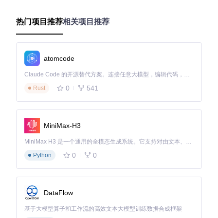
其烦？
如果你对以上任何一个问题的答案是"是"，那么VERT可能正
热门项目推荐
相关项目推荐
是你需要的解决方案。
VERT如何解决这些痛点？创新的本地化解决方
atomcode
案
Claude Code 的开源替代方案。连接任意大模型，编辑代码，运行命令，自动验证 — 全自动执行。用 Rust 构建，极致性能。 ｜ An open-source alternative to Claude Code. Connect any LLM, edit code, run commands, and verify changes — autonomously. Built in Rust for speed. Get Started
VERT通过一系列创新设计，为用户提供了全方位的文件转换
0
541
Rust
解决方案。
一站式转换中心：支持四大类文件格式
VERT就像一个万能的文件格式翻译官，支持图像、音频、文
MiniMax-H3
档和视频四大类文件的转换。无论你需要将HEIC照片转换为J
PEG，FLAC音频转换为MP3，还是EPUB电子书转换为DOCX
MiniMax H3 是一个通用的全模态生成系统。它支持对由文本、图像、视频和音频组成的多模态上下文进行统一理解，并能生成分辨率高达 2K、时长可达 15 秒的带原生立体声音频的视频。得益于面向任务泛化的系统设计，H3 在预训练阶段就已具备广泛的多模态上下文理解与生成能力，能够出色地执行复杂的多模态指令。
文档，VERT都能轻松应对。
0
0
Python
alt: 本地化处理的格式转换工具VERT主页面展示
简洁直观的操作界面：拖放即转换
DataFlow
VERT的设计理念是让复杂的技术变得简单易用。只需将文件
基于大模型算子和工作流的高效文本大模型训练数据合成框架
拖放到转换区域，选择目标格式，点击转换按钮，剩下的事情