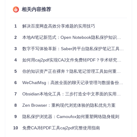
在等待中浪费宝贵时间。VERT采用先进的WebAssembly技
术，就像给浏览器装上了涡轮引擎，让本地处理速度提升数
相关内容推荐
倍，即使是大文件也能快速完成转换。
成本维度：开源免费的永久承诺
1
解决百度网盘高效分享难题的实用技巧
你是否厌倦了那些打着"免费"旗号却在关键时刻弹出付费提示
2
本地AI笔记新范式：Open Notebook隐私保护知识管理解决方案
的工具？VERT基于MIT开源协议，不仅现在免费，更承诺未
来永远免费。没有隐藏费用，没有广告干扰，让你纯粹享受文
3
数字手写体验革新：Saber跨平台隐私保护笔记工具全解析
件转换的便利。
4
如何用caj2pdf实现CAJ文件免费转PDF？学术研究者必备工具指南
alt: 本地化处理的格式转换工具VERT品牌展示图
5
你的知识资产正在裸奔？隐私笔记管理工具如何重构数字记忆
你是否正在经历这些文件转换痛点？
6
WeChatMsg：高效全面的聊天记录管理与数据备份解决方案
在日常工作和生活中，我们经常会遇到各种文件转换难题。让
7
Obsidian本地化工具：三步打造全中文界面的实用指南
我们看看你是否也有类似的经历：
8
Zen Browser：重构现代浏览体验的隐私优先方案
当你需要紧急转换一份重要文档，却发现在线工具需要注册
账号才能下载结果？
9
隐私保护浏览器：Camoufox如何重塑网络隐身规则
尝试转换一批照片，却因文件体积过大而被在线工具拒绝？
担心公司机密文件在转换过程中被第三方获取？
10
免费CAJ转PDF工具caj2pdf完整使用指南
为不同类型的文件寻找不同的转换工具，切换来切换去不胜