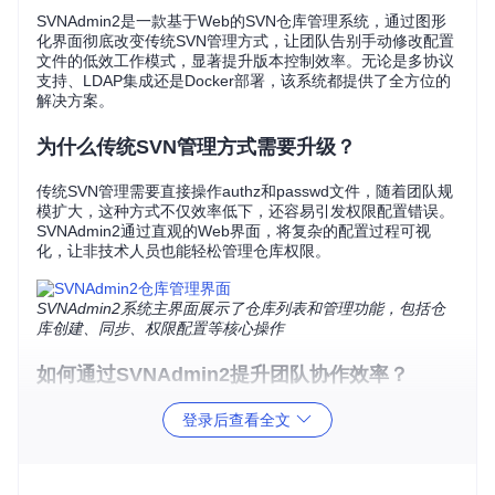
SVNAdmin2是一款基于Web的SVN仓库管理系统，通过图形
化界面彻底改变传统SVN管理方式，让团队告别手动修改配置
文件的低效工作模式，显著提升版本控制效率。无论是多协议
支持、LDAP集成还是Docker部署，该系统都提供了全方位的
解决方案。
为什么传统SVN管理方式需要升级？
传统SVN管理需要直接操作authz和passwd文件，随着团队规
模扩大，这种方式不仅效率低下，还容易引发权限配置错误。
SVNAdmin2通过直观的Web界面，将复杂的配置过程可视
化，让非技术人员也能轻松管理仓库权限。
SVNAdmin2系统主界面展示了仓库列表和管理功能，包括仓
库创建、同步、权限配置等核心操作
如何通过SVNAdmin2提升团队协作效率？
多协议支持如何满足不同团队需求？
登录后查看全文
SVNAdmin2支持svn://和http://两种协议访问，团队可以根据
网络环境和安全需求灵活切换。系统内置协议转换功能，无需
复杂配置即可实现无缝切换，满足现代开发团队的多样化需