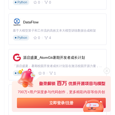
在系统设置中找到LDAP配置项，填写服务器地址、端口、Bas
0
0
Python
e DN等信息，启用HTTP连接权限后即可完成配置。系统提供
测试连接功能，确保LDAP配置正确无误。
选择SVNAdmin2的六个理由
DataFlow
基于大模型算子和工作流的高效文本大模型训练数据合成框架
开源免费
：完全开源的代码base，支持自由定制和二次开
发
0
4
Python
可视化操作
：直观的Web界面替代复杂的命令行操作
多协议兼容
：同时支持svn://和http://协议访问
企业级集成
：无缝对接LDAP企业认证系统
源启盛夏_AtomGit暑期开发者成长计划
容器化部署
：Docker支持确保环境一致性和部署效率
持续迭代
：活跃的开发团队提供定期更新和问题修复
「源启盛夏」暑期校园开发者成长计划旨在激活校园开源力量，通过积分激励、认证扶持、资源倾斜等形式，引导高校组织和开发者完成「入驻 — 建项目 — 做贡献 — 获认证 — 得资源」的完整闭环。无论你是想带领社团入驻平台的组织者，还是希望用代码贡献证明自己的开发者，都能在这里找到属于你的成长路径。
通过SVNAdmin2，团队可以将精力集中在代码开发而非配置
0
1
Markdown
管理上，显著提升版本控制效率。无论是小型团队还是大型企
业，都能从中获得管理体验的革命性提升。
获取项目源码：
700万+用户深度参与代码创作，更多精彩内容等你共创
py-xiaozhi
基于Python的Xiaozhi AI，适用于想要完整Xiaozhi体验而无需拥有专用硬件的用户。
git 
clone
立即登录/注册
0
1
Python