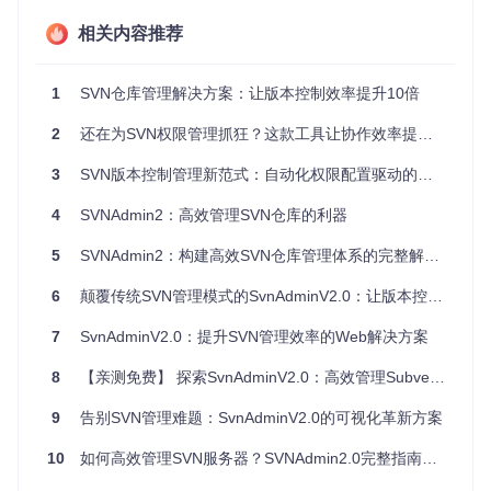
求。
相关内容推荐
企业如何实现统一身份认证？
系统提供LDAP集成功能，可直接对接企业现有的人员架构和
1
SVN仓库管理解决方案：让版本控制效率提升10倍
分组规则。通过简单配置LDAP服务器地址、Base DN和用户
属性，即可实现单点登录和统一权限管理，大幅降低企业认证
2
还在为SVN权限管理抓狂？这款工具让协作效率提升300%
系统的维护成本。
3
SVN版本控制管理新范式：自动化权限配置驱动的效率革命
如何快速部署SVNAdmin2系统？
4
SVNAdmin2：高效管理SVN仓库的利器
Docker部署方式让系统搭建变得异常简单，只需一条命令即可
启动完整服务：
5
SVNAdmin2：构建高效SVN仓库管理体系的完整解决方案
6
颠覆传统SVN管理模式的SvnAdminV2.0：让版本控制效率提升85%的SVN仓库管理工具
7
SvnAdminV2.0：提升SVN管理效率的Web解决方案
对于需要源码部署的场景，系统提供了针对CentOS和Ubuntu
的详细安装脚本，涵盖依赖安装、代码部署和配置初始化全过
8
【亲测免费】 探索SvnAdminV2.0：高效管理Subversion仓库的新工具
程。
9
告别SVN管理难题：SvnAdminV2.0的可视化革新方案
现有SVN仓库如何平滑迁移？
10
如何高效管理SVN服务器？SVNAdmin2.0完整指南：从安装到权限配置 🚀
迁移现有仓库到SVNAdmin2系统只需五个步骤：确认仓库版
本（支持1.8+）、安装系统、执行配置脚本、移动仓库文件、