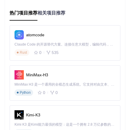
在Web界面同步列表。系统会自动处理权限配置格式转换，确
保迁移过程零数据丢失。
热门项目推荐
相关项目推荐
SVNAdmin2系统自动将传统相对路径权限配置转换为带版本
库标识的格式，确保迁移兼容性
atomcode
SVNAdmin2的技术架构有哪些优势？
Claude Code 的开源替代方案。连接任意大模型，编辑代码，运行命令，自动验证 — 全自动执行。用 Rust 构建，极致性能。 ｜ An open-source alternative to Claude Code. Connect any LLM, edit code, run commands, and verify changes — autonomously. Built in Rust for speed. Get Started
0
535
Rust
系统采用"Web界面+后台服务"的分层架构：前端基于Vue.js构
建现代化交互界面，后端使用PHP处理业务逻辑，支持SQLite
和MySQL双数据库存储。这种架构设计确保了系统的稳定性
和可扩展性，同时提供精细化的用户权限控制机制。
MiniMax-H3
常见技术问题如何解决？
MiniMax H3 是一个通用的全模态生成系统。它支持对由文本、图像、视频和音频组成的多模态上下文进行统一理解，并能生成分辨率高达 2K、时长可达 15 秒的带原生立体声音频的视频。得益于面向任务泛化的系统设计，H3 在预训练阶段就已具备广泛的多模态上下文理解与生成能力，能够出色地执行复杂的多模态指令。
0
0
Python
如何切换数据库类型？
系统默认使用SQLite数据库，如需切换至MySQL，只需创建
专用数据库、导入初始化脚本并修改配置文件即可完成切换，
整个过程无需复杂的命令行操作。
Kimi-K3
如何配置LDAP认证？
Kimi K3 是Kimi能力最强的模型：这是一个拥有 2.8 万亿参数的混合专家（MoE）模型，具备原生视觉理解能力，并支持 100 万 token 的上下文窗口。