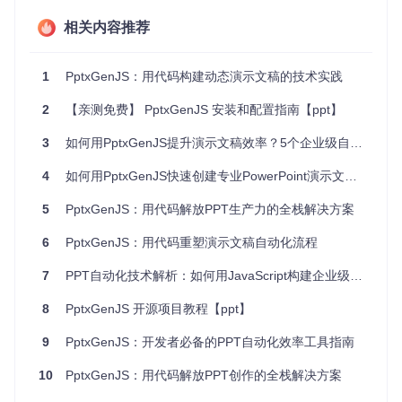
相关内容推荐
对比维度一：开发效率
传统工具（PowerPoint/
PptxGenJS解
指标
Google Slides）
决方案
1
PptxGenJS：用代码构建动态演示文稿的技术实践
动态数据
原生JavaScript
需手动导入或插件支持
集成
API直接对接
2
【亲测免费】 PptxGenJS 安装和配置指南【ppt】
批量生成1
8分钟（脚本自
4小时（宏+模板）
3
如何用PptxGenJS提升演示文稿效率？5个企业级自动化技巧
00份PPT
动化）
版本控制
纯文本代码，Gi
4
如何用PptxGenJS快速创建专业PowerPoint演示文稿：2025年新手必备指南
二进制文件难以比较
支持
t原生支持
5
PptxGenJS：用代码解放PPT生产力的全栈解决方案
对比维度二：系统集成能力
指标
传统工具
PptxGenJS解决方案
6
PptxGenJS：用代码重塑演示文稿自动化流程
Web应用集
浏览器/Node.js双环境
需导出导入
7
PPT自动化技术解析：如何用JavaScript构建企业级演示文稿生成系统
成
支持
数据可视化
8
PptxGenJS 开源项目教程【ppt】
截图或静态导
直接嵌入Chart.js/ECh
联动
入
arts
9
PptxGenJS：开发者必备的PPT自动化效率工具指南
自动化流程
需第三方工具
可集成至CI/CD pipelin
嵌入
辅助
e
10
PptxGenJS：用代码解放PPT创作的全栈解决方案