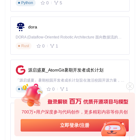
0
5
Python
2. 跨环境一致性：一次编写，处处运行 🌐
技术解析
：核心代码采用TypeScript开发，通过Rollup打包为
UMD格式，实现浏览器端直接下载和Node.js服务端生成的无
缝切换。
dora
场景案例
：教育平台的个性化学习报告
DORA (Dataflow-Oriented Robotic Architecture 面向数据流的机器人架构) 是为 AI 与具身智能机器人打造的高性能开发框架，以数据流范式重构开发逻辑，原生支持分布式部署与端边云协同 —— 无需复杂适配，即可实现一体端到端具身大小脑、VLA等模型部署，无缝衔接感知、推理、控制全链路，让 AI 能力与机器人动作深度融合。 依托 Rust 内核与零拷贝通信技术，它将具身大小脑、VLA等模型推理、多模态数据融合延迟压缩至微秒级，同时兼容 ROS2 生态与国产 AI 芯片，彻底降低具身智能机器人的开发门槛，让分布式部署下的 AI 赋能创新更高效、更灵活。
0
1
Rust
挑战
：需同时支持Web端预览、PDF导出和PPT下载，保持
格式一致性
解决方案
：使用PptxGenJS同一套代码，通过
writeFile
()
和
writeBuffer()
方法实现多格式输出
源启盛夏_AtomGit暑期开发者成长计划
效果
：格式一致性提升至98%，开发维护成本降低60%，用
户满意度提升45%
「源启盛夏」暑期校园开发者成长计划旨在激活校园开源力量，通过积分激励、认证扶持、资源倾斜等形式，引导高校组织和开发者完成「入驻 — 建项目 — 做贡献 — 获认证 — 得资源」的完整闭环。无论你是想带领社团入驻平台的组织者，还是希望用代码贡献证明自己的开发者，都能在这里找到属于你的成长路径。
3. 精细化样式控制：像素级的演示精度 🎨
0
1
Markdown
技术解析
：提供超过200种样式属性控制，从文本对齐到渐变
填充，从动画路径到3D旋转，实现传统工具无法企及的精确控
制。
700万+用户深度参与代码创作，更多精彩内容等你共创
py-xiaozhi
场景案例
：金融科技公司的财报演示系统
基于Python的Xiaozhi AI，适用于想要完整Xiaozhi体验而无需拥有专用硬件的用户。
立即登录/注册
挑战
：需严格遵循品牌指南，确保所有图表、字体、颜色精
0
1
确匹配企业规范
Python
解决方案
：通过PptxGenJS的
setFont()
、
setFill()
等