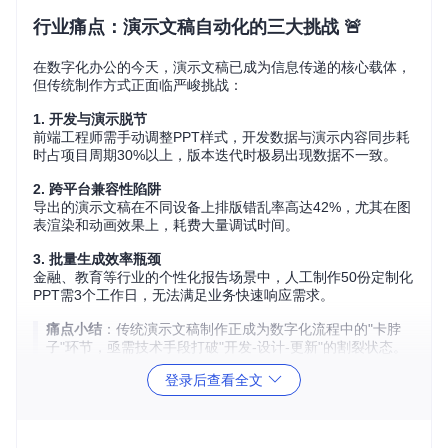
行业痛点：演示文稿自动化的三大挑战 🚨
在数字化办公的今天，演示文稿已成为信息传递的核心载体，
但传统制作方式正面临严峻挑战：
1. 开发与演示脱节
前端工程师需手动调整PPT样式，开发数据与演示内容同步耗
时占项目周期30%以上，版本迭代时极易出现数据不一致。
2. 跨平台兼容性陷阱
导出的演示文稿在不同设备上排版错乱率高达42%，尤其在图
表渲染和动画效果上，耗费大量调试时间。
3. 批量生成效率瓶颈
金融、教育等行业的个性化报告场景中，人工制作50份定制化
PPT需3个工作日，无法满足业务快速响应需求。
痛点小结
：传统演示文稿制作正成为数字化流程中的"卡脖
子"环节，亟需技术手段打破"开发-设计-更新"的割裂状态。
登录后查看全文
解决方案：PptxGenJS的技术突破 🚀
当我们将PptxGenJS与传统方案进行对比，其技术优势立即凸
显：