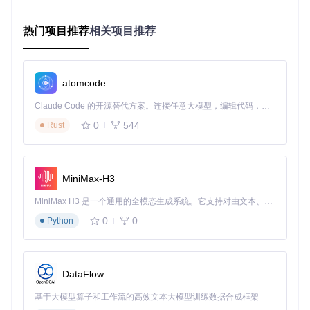
图1：PptxGenJS生成的演示文稿可实现类似地铁线路图的复
热门项目推荐
相关项目推荐
杂数据关系可视化，所有元素均通过代码精确控制
方案小结
：PptxGenJS通过"代码即演示"的理念，将演示文
稿生成从手动操作转变为可编程流程，彻底重构了演示内
atomcode
容的创建方式。
Claude Code 的开源替代方案。连接任意大模型，编辑代码，运行命令，自动验证 — 全自动执行。用 Rust 构建，极致性能。 ｜ An open-source alternative to Claude Code. Connect any LLM, edit code, run commands, and verify changes — autonomously. Built in Rust for speed. Get Started
核心价值：四大差异化优势与场景案例 🌟
0
544
Rust
1. 全栈式API设计：前端工程师的演示自由 🖥️
技术解析
：PptxGenJS采用面向对象的API设计，将演示文稿
抽象为Presentation、Slide、Shape等核心类，支持链式调用
MiniMax-H3
和事件监听。
MiniMax H3 是一个通用的全模态生成系统。它支持对由文本、图像、视频和音频组成的多模态上下文进行统一理解，并能生成分辨率高达 2K、时长可达 15 秒的带原生立体声音频的视频。得益于面向任务泛化的系统设计，H3 在预训练阶段就已具备广泛的多模态上下文理解与生成能力，能够出色地执行复杂的多模态指令。
场景案例
：某电商平台的实时销售报告系统
0
0
Python
挑战
：需根据用户选择的商品类别、时间范围动态生成包含
12种图表的分析报告
解决方案
：使用PptxGenJS的
addSlide()
和
addChart()
DataFlow
方法，结合Chart.js生成图表并直接嵌入
效果
：报告生成时间从20分钟缩短至90秒，支持500+并发
基于大模型算子和工作流的高效文本大模型训练数据合成框架
请求，数据更新延迟<2秒