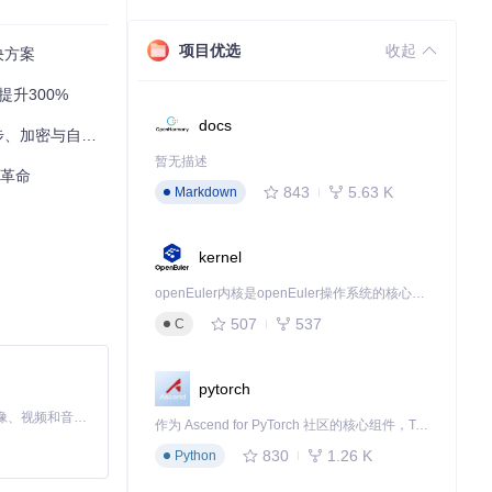
项目优选
收起
决方案
提升300%
docs
密与自动化指南
暂无描述
化革命
843
5.63 K
Markdown
kernel
openEuler内核是openEuler操作系统的核心，既是系统性能与稳定性的基石，也是连接处理器、设备与服务的桥梁。
507
537
C
pytorch
MiniMax H3 是一个通用的全模态生成系统。它支持对由文本、图像、视频和音频组成的多模态上下文进行统一理解，并能生成分辨率高达 2K、时长可达 15 秒的带原生立体声音频的视频。得益于面向任务泛化的系统设计，H3 在预训练阶段就已具备广泛的多模态上下文理解与生成能力，能够出色地执行复杂的多模态指令。
作为 Ascend for PyTorch 社区的核心组件，TorchNPU 是昇腾专为 PyTorch 打造的深度学习适配插件，使 PyTorch 框架能够直接调用昇腾 NPU，为开发者提供昇腾 AI 处理器的超强算力。
830
1.26 K
Python