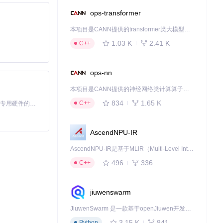
ops-transformer
本项目是CANN提供的transformer类大模型算子库，实现网络在NPU上加速计算。
1.03 K
2.41 K
C++
ops-nn
本项目是CANN提供的神经网络类计算算子库，实现网络在NPU上加速计算。
834
1.65 K
C++
基于Python的Xiaozhi AI，适用于想要完整Xiaozhi体验而无需拥有专用硬件的用户。
AscendNPU-IR
AscendNPU-IR是基于MLIR（Multi-Level Intermediate Representation）构建的，面向昇腾亲和算子编译时使用的中间表示，提供昇腾完备表达能力，通过编译优化提升昇腾AI处理器计算效率，支持通过生态框架使能昇腾AI处理器与深度调优
496
336
C++
。
jiuwenswarm
JiuwenSwarm 是一款基于openJiuwen开发的智能AI Agent，它能够将大语言模型的强大能力，通过你日常使用的各类通讯应用，直接延伸至你的指尖。
3.15 K
841
Python