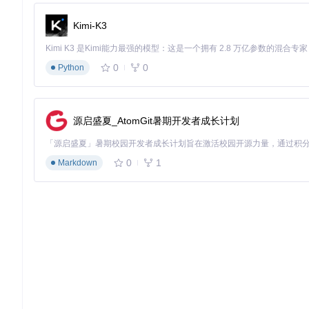
Kimi-K3
验证：检查安装是否成功
0
0
Python
如果安装成功，将显示Rclone的版本信息和系统信息。
专家提示
：对于企业环境，建议使用Docker容器化部署Rclo
源启盛夏_AtomGit暑期开发者成长计划
docker pull rclone/rclone:latest

docker run --
rm
0
1
Markdown
如何配置和管理多个云存储后端？
挑战：多云存储平台账号分散，管理混乱
现代企业往往使用多种云存储服务，如AWS S3、Google Dri
方案：使用Rclone配置文件集中管理所有远程存储
启动配置向导
配置步骤