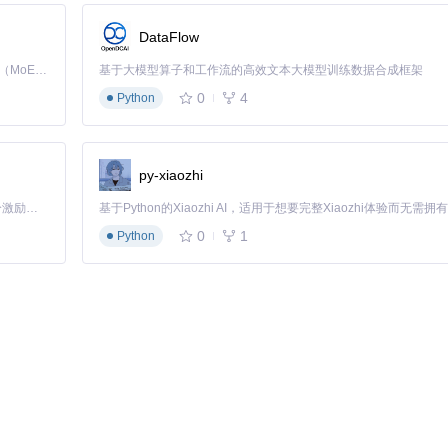
DataFlow
Kimi K3 是Kimi能力最强的模型：这是一个拥有 2.8 万亿参数的混合专家（MoE）模型，具备原生视觉理解能力，并支持 100 万 token 的上下文窗口。
基于大模型算子和工作流的高效文本大模型训练数据合成框架
0
4
Python
ne，确保环境一致性和隔离性。
py-xiaozhi
「源启盛夏」暑期校园开发者成长计划旨在激活校园开源力量，通过积分激励、认证扶持、资源倾斜等形式，引导高校组织和开发者完成「入驻 — 建项目 — 做贡献 — 获认证 — 得资源」的完整闭环。无论你是想带领社团入驻平台的组织者，还是希望用代码贡献证明自己的开发者，都能在这里找到属于你的成长路径。
0
1
Python
ve、OneDrive等，每个平台都有独立的配置和访问方式，管理起来非常不便