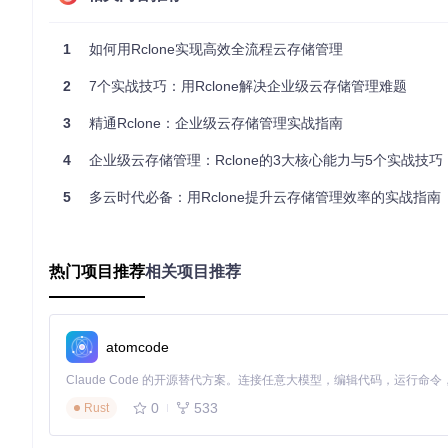
执行效果：
1
如何用Rclone实现高效全流程云存储管理
rclone version

2
7个实战技巧：用Rclone解决企业级云存储管理难题
rclone v1.65.0

- os/version: ubuntu 22.04 (64 bit)

3
精通Rclone：企业级云存储管理实战指南
- os/kernel: 5.15.0-78-generic (x86_64)

- os/type: linux

4
企业级云存储管理：Rclone的3大核心能力与5个实战技巧
- os/arch: amd64

- go/version: go1.21.0

5
多云时代必备：用Rclone提升云存储管理效率的实战指南
- go/linking: static

macOS系统安装
热门项目推荐
相关项目推荐
# 使用Homebrew安装
⚠️ 注意：Homebrew版本的Rclone可能不支持mount功
atomcode
Windows系统安装
0
533
Rust
使用Winget包管理器一键安装：