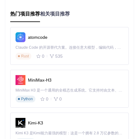
端，或者进行一系列复杂的设置。
多网盘管理难
：如果同时使用多个网盘，需要切换不同的客
热门项目推荐
相关项目推荐
户端或网页，管理起来非常不便。
解决方案：如何配置和使用网盘加速工具？
atomcode
准备工作
Claude Code 的开源替代方案。连接任意大模型，编辑代码，运行命令，自动验证 — 全自动执行。用 Rust 构建，极致性能。 ｜ An open-source alternative to Claude Code. Connect any LLM, edit code, run commands, and verify changes — autonomously. Built in Rust for speed. Get Started
📌
选择脚本管理器
：你可以选择篡改猴（Tampermonkey）或
0
535
脚本猫（ScriptCat）等主流的脚本管理器。这些工具可以帮助
Rust
你在浏览器中安装和管理用户脚本。
📌
确认浏览器版本
：确保你的浏览器是Chrome、Edge等主流
浏览器的最新版本，以保证工具的兼容性。
MiniMax-H3
📌
获取安装源
：你可以从官方源或第三方镜像获取网盘直链下
MiniMax H3 是一个通用的全模态生成系统。它支持对由文本、图像、视频和音频组成的多模态上下文进行统一理解，并能生成分辨率高达 2K、时长可达 15 秒的带原生立体声音频的视频。得益于面向任务泛化的系统设计，H3 在预训练阶段就已具备广泛的多模态上下文理解与生成能力，能够出色地执行复杂的多模态指令。
载助手的安装脚本。
0
0
Python
安装步骤
打开浏览器扩展商店，搜索并安装你选择的脚本管理器
（如篡改猴）。
打开脚本管理器的控制台，点击“添加新脚本”。
Kimi-K3
将网盘直链下载助手的安装脚本复制粘贴到脚本编辑器
Kimi K3 是Kimi能力最强的模型：这是一个拥有 2.8 万亿参数的混合专家（MoE）模型，具备原生视觉理解能力，并支持 100 万 token 的上下文窗口。
中，点击“保存”。