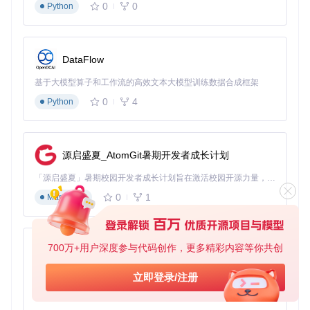
刷新网盘页面，工具即可生效。
0
0
Python
⚠️
注意
：安装脚本时，请确保来源可靠，避免安装恶意脚本。
DataFlow
深度体验：使用网盘加速工具的实际感受
基于大模型算子和工作流的高效文本大模型训练数据合成框架
界面体验
0
4
Python
网盘直链下载助手的界面简洁直观，不会对原有的网盘界面造
成干扰。在网盘页面加载完成后，工具会自动在页面中添加一
个“获取直链”按钮。点击该按钮，工具会快速解析文件的真实
下载地址，并提供多种下载方式供你选择。
源启盛夏_AtomGit暑期开发者成长计划
下载速度
「源启盛夏」暑期校园开发者成长计划旨在激活校园开源力量，通过积分激励、认证扶持、资源倾斜等形式，引导高校组织和开发者完成「入驻 — 建项目 — 做贡献 — 获认证 — 得资源」的完整闭环。无论你是想带领社团入驻平台的组织者，还是希望用代码贡献证明自己的开发者，都能在这里找到属于你的成长路径。
使用网盘直链下载助手后，下载速度得到了显著提升。以一个
0
1
Markdown
1GB的文件为例，原来需要1小时才能下载完成，现在只需要1
0分钟左右。而且，下载过程稳定，很少出现中断的情况。
多网盘支持
700万+用户深度参与代码创作，更多精彩内容等你共创
py-xiaozhi
工具支持八大主流网盘，你可以在不同的网盘之间无缝切换，
基于Python的Xiaozhi AI，适用于想要完整Xiaozhi体验而无需拥有专用硬件的用户。
无需重复安装和配置。无论是百度网盘、阿里云盘还是天翼云
立即登录/注册
盘，都能轻松获取直链地址。
0
1
Python