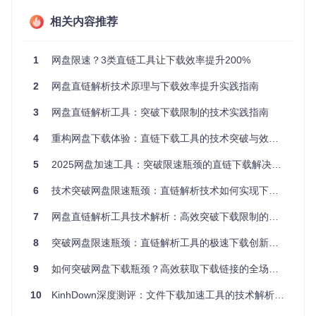
阿里云盘
快速解析
稳定可靠，支持大文件
相关内容推荐
下载速度稳定，不受网络波动
天翼云盘
稳定连接
影响
迅雷云盘
高效传输
多线程下载，提升效率
1
网盘限速？3类直链工具让下载效率提升200%
夸克网盘
简洁操作
界面友好，易于使用
2
网盘直链解析技术原理与下载效率提升实践指南
移动云盘
便捷管理
支持文件分类，便于查找
3
网盘直链解析工具：突破下载限制的技术实践指南
多平台适
UC网盘
可在多种设备上使用
配
4
重构网盘下载体验：直链下载工具的技术突破与效率革命
123云盘
全新优化
界面简洁，功能实用
5
2025网盘加速工具：突破限速瓶颈的直链下载解决方案
场景痛点：网盘使用中遇到的常见问题
6
技术突破网盘限速瓶颈：直链解析技术如何实现下载效率提升
在日常使用网盘的过程中，你是否遇到过以下问题：
7
网盘直链解析工具技术解析：高效突破下载限制的效率工具
下载速度慢
：非会员用户下载速度通常被限制在几十KB每
8
突破网盘限速瓶颈：直链解析工具的极速下载创新方案
秒，一个GB级别的文件需要数小时甚至数天才能下载完
成。
9
如何突破网盘下载瓶颈？高效获取下载链接的全场景解决方案
下载中断
：网络不稳定时，下载容易中断，需要重新开始，
10
浪费时间和流量。
KinhDown深度测评：文件下载加速工具的技术解析与性能验证
操作复杂
：一些网盘的下载流程繁琐，需要安装特定的客户