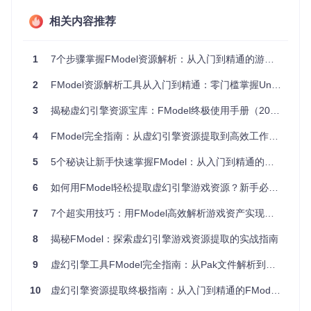
如何用FModel实现游戏档案解析
相关内容推荐
当你需要查看游戏内部资源结构时，FModel的档案解析功能
可以帮你轻松实现。它支持UE4/UE5最新格式，能够自动识别
游戏安装目录中的Paks文件夹，快速解析加密的游戏档案，让
1
7个步骤掌握FModel资源解析：从入门到精通的游戏开发应用指南
你清晰地看到资源的组织方式和文件结构。
2
FModel资源解析工具从入门到精通：零门槛掌握Unreal Engine资源提取
如何使用FModel预览和导出游戏资源
3
揭秘虚幻引擎资源宝库：FModel终极使用手册（2025全新版）
FModel提供了强大的资源预览功能，让你在提取前就能查看3
D模型、听取音效。对于需要导出的资源，它支持多种格式转
4
FModel完全指南：从虚幻引擎资源提取到高效工作流构建
换，你可以根据需求选择合适的格式，只需简单操作，就能将
游戏素材保存到本地。
5
5个秘诀让新手快速掌握FModel：从入门到精通的实战指南
FModel的自定义配置功能实用技巧
6
如何用FModel轻松提取虚幻引擎游戏资源？新手必备的资产提取指南
FModel的自定义配置功能让你能够根据不同游戏的特点进行
个性化设置。你可以灵活配置游戏路径，管理AES密钥，处理
7
7个超实用技巧：用FModel高效解析游戏资产实现资源提取自由
加密游戏档案，确保资源提取的顺利进行。这些设置不仅提高
了提取效率，也让你能够应对各种复杂的游戏资源提取场景。
8
揭秘FModel：探索虚幻引擎游戏资源提取的实战指南
实战案例：FModel的三个实用应用场景
9
虚幻引擎工具FModel完全指南：从Pak文件解析到游戏资产导出
案例一：提取游戏角色皮肤
10
虚幻引擎资源提取终极指南：从入门到精通的FModel全面应用
打开FModel，选择游戏安装目录