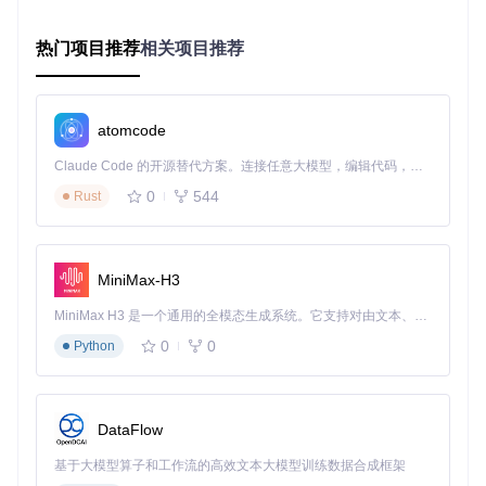
导航至Characters/Cosmetics目录
选择想要提取的皮肤文件，点击导出按钮
案例二：导出游戏音效资源
热门项目推荐
相关项目推荐
在FModel中找到Audio目录
使用预览功能听取音效
批量选择需要导出的音频文件，设置导出格式后完成导出
案例三：游戏MOD制作素材提取
atomcode
对于MOD制作者来说，FModel是获取素材的好帮手。你可以
Claude Code 的开源替代方案。连接任意大模型，编辑代码，运行命令，自动验证 — 全自动执行。用 Rust 构建，极致性能。 ｜ An open-source alternative to Claude Code. Connect any LLM, edit code, run commands, and verify changes — autonomously. Built in Rust for speed. Get Started
通过它提取游戏中的场景模型、纹理贴图等资源，为你的MO
0
544
Rust
D制作提供丰富的素材。只需在FModel中定位到相应的资源目
录，选择需要的文件导出即可。
MiniMax-H3
图：游戏资源提取流程图，展示使用FModel从游戏档案到本
地文件的完整提取过程，包含游戏资源提取、UE引擎等关键
MiniMax H3 是一个通用的全模态生成系统。它支持对由文本、图像、视频和音频组成的多模态上下文进行统一理解，并能生成分辨率高达 2K、时长可达 15 秒的带原生立体声音频的视频。得益于面向任务泛化的系统设计，H3 在预训练阶段就已具备广泛的多模态上下文理解与生成能力，能够出色地执行复杂的多模态指令。
元素
0
0
Python
环境配置：三步搭建FModel使用环境
准备工作
DataFlow
确保你的电脑已安装以下组件：
基于大模型算子和工作流的高效文本大模型训练数据合成框架