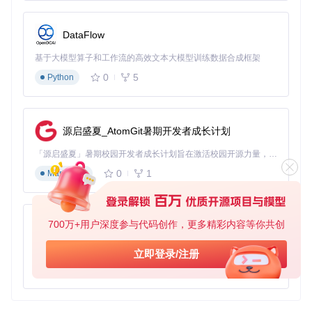
DataFlow
基于大模型算子和工作流的高效文本大模型训练数据合成框架
0
5
Python
源启盛夏_AtomGit暑期开发者成长计划
「源启盛夏」暑期校园开发者成长计划旨在激活校园开源力量，通过积分激励、认证扶持、资源倾斜等形式，引导高校组织和开发者完成「入驻 — 建项目 — 做贡献 — 获认证 — 得资源」的完整闭环。无论你是想带领社团入驻平台的组织者，还是希望用代码贡献证明自己的开发者，都能在这里找到属于你的成长路径。
0
1
Markdown
700万+用户深度参与代码创作，更多精彩内容等你共创
py-xiaozhi
基于Python的Xiaozhi AI，适用于想要完整Xiaozhi体验而无需拥有专用硬件的用户。
立即登录/注册
0
1
Python