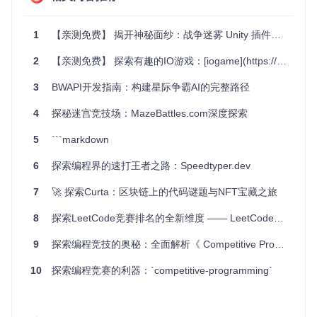
手。这些算法和数据结构广泛应用于优化求解问题、高效计
算、网络流分析等多个领域。
1
【亲测免费】 揭开神秘面纱：战争迷雾 Unity 插件深度解析
项目特点
详尽的模板
：每个算法都有清晰的代码结构，方便阅读和
2
【亲测免费】 探索有趣的IO游戏：[iogame](https://gitcode.com/iohao/iogame?utm_source=artical_gitcode)
理解。
实时更新
：随着新的算法和技巧的发展，项目将持续更新
3
BWAPI开发指南：构建星际争霸AI的完整路径
和完善。
实践性强
：项目中的代码可以直接用于解决实际问题，便
4
探秘迷宫竞技场：MazeBattles.com深度探索
于快速上手。
代码质量高
：代码规范且效率高，能有效提高解决问题的
5
```markdown
速度。
6
探索编程界的速打王者之路：Speedtyper.dev
总的来说，
Competitive Programming
是一个极具价值的
资源集合，对于任何热衷于竞争性编程或希望提升自己算法能
7
🚀 探索Curta：区块链上的代码谜题与NFT宝藏之旅
力的人来说，都是不容错过的选择。立即加入，让这个项目成
为你编程旅程上的导航灯塔，一起探索编程世界的无限可能
8
探索LeetCode竞赛排名的全新维度 —— LeetCode竞赛排名搜索器
吧！
9
探索编程竞技的奥秘：全面解析《 Competitive Programming》开源项目
10
探索编程竞赛的利器：`competitive-programming`