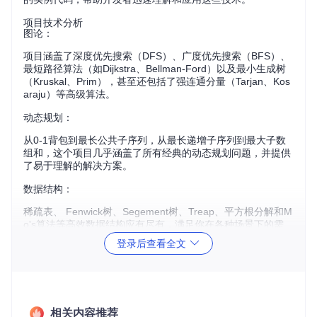
项目技术分析
图论：
项目涵盖了深度优先搜索（DFS）、广度优先搜索（BFS）、
最短路径算法（如Dijkstra、Bellman-Ford）以及最小生成树
（Kruskal、Prim），甚至还包括了强连通分量（Tarjan、Kos
araju）等高级算法。
动态规划：
从0-1背包到最长公共子序列，从最长递增子序列到最大子数
组和，这个项目几乎涵盖了所有经典的动态规划问题，并提供
了易于理解的解决方案。
数据结构：
稀疏表、 Fenwick树、Segement树、Treap、平方根分解和M
o's算法等高效数据结构应有尽有，满足你在各种场景下的需
求。
登录后查看全文
项目及技术应用场景
无论你是准备参加ACM/ICPC国际大学生程序设计竞赛，还是
想要提升自己的算法思维，或者只是想通过实战来学习新的数
据结构，
Competitive Programming
都能成为你的得力助
相关内容推荐