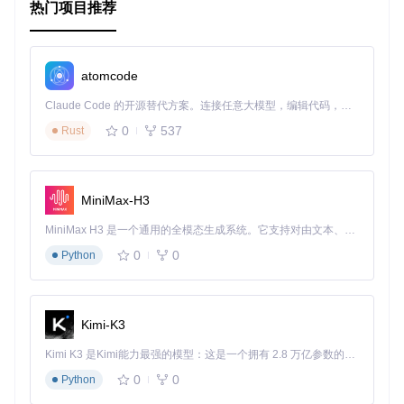
热门项目推荐
atomcode
Claude Code 的开源替代方案。连接任意大模型，编辑代码，运行命令，自动验证 — 全自动执行。用 Rust 构建，极致性能。 ｜ An open-source alternative to Claude Code. Connect any LLM, edit code, run commands, and verify changes — autonomously. Built in Rust for speed. Get Started
0
537
Rust
MiniMax-H3
MiniMax H3 是一个通用的全模态生成系统。它支持对由文本、图像、视频和音频组成的多模态上下文进行统一理解，并能生成分辨率高达 2K、时长可达 15 秒的带原生立体声音频的视频。得益于面向任务泛化的系统设计，H3 在预训练阶段就已具备广泛的多模态上下文理解与生成能力，能够出色地执行复杂的多模态指令。
0
0
Python
Kimi-K3
Kimi K3 是Kimi能力最强的模型：这是一个拥有 2.8 万亿参数的混合专家（MoE）模型，具备原生视觉理解能力，并支持 100 万 token 的上下文窗口。
0
0
Python