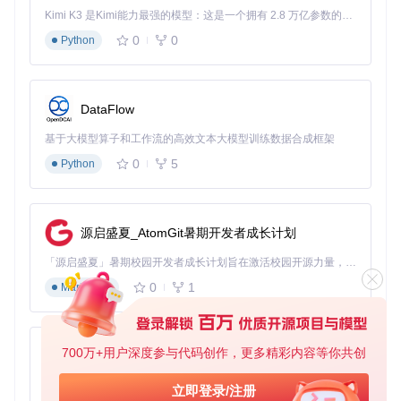
Kimi K3 是Kimi能力最强的模型：这是一个拥有 2.8 万亿参数的混合专家（MoE）模型，具备原生视觉理解能力，并支持 100 万 token 的上下文窗口。
0
0
Python
DataFlow
基于大模型算子和工作流的高效文本大模型训练数据合成框架
0
5
Python
源启盛夏_AtomGit暑期开发者成长计划
「源启盛夏」暑期校园开发者成长计划旨在激活校园开源力量，通过积分激励、认证扶持、资源倾斜等形式，引导高校组织和开发者完成「入驻 — 建项目 — 做贡献 — 获认证 — 得资源」的完整闭环。无论你是想带领社团入驻平台的组织者，还是希望用代码贡献证明自己的开发者，都能在这里找到属于你的成长路径。
0
1
Markdown
700万+用户深度参与代码创作，更多精彩内容等你共创
py-xiaozhi
基于Python的Xiaozhi AI，适用于想要完整Xiaozhi体验而无需拥有专用硬件的用户。
立即登录/注册