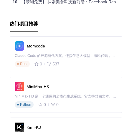
10
【亲测免费】 探索美食科技新前沿：Facebook Research的《Inverse Cooking》项目
热门项目推荐
atomcode
Claude Code 的开源替代方案。连接任意大模型，编辑代码，运行命令，自动验证 — 全自动执行。用 Rust 构建，极致性能。 ｜ An open-source alternative to Claude Code. Connect any LLM, edit code, run commands, and verify changes — autonomously. Built in Rust for speed. Get Started
0
537
Rust
MiniMax-H3
MiniMax H3 是一个通用的全模态生成系统。它支持对由文本、图像、视频和音频组成的多模态上下文进行统一理解，并能生成分辨率高达 2K、时长可达 15 秒的带原生立体声音频的视频。得益于面向任务泛化的系统设计，H3 在预训练阶段就已具备广泛的多模态上下文理解与生成能力，能够出色地执行复杂的多模态指令。
0
0
Python
Kimi-K3