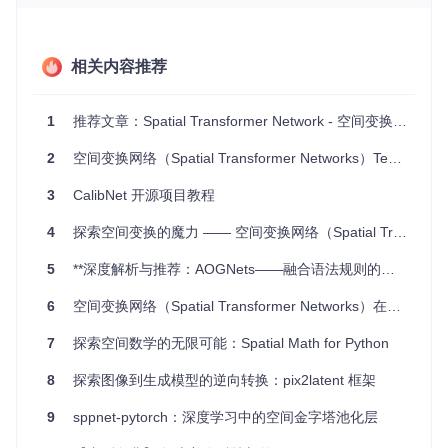
架的实现，满足不同开发者的习惯。
易于上手
：预设的训练设置和自动化数据下载与预处理流程
让初学者也能轻松开展实验。
可视化结果
：支持TensorBoard和Visdom两种工具，直观展
相关内容推荐
示训练过程和结果，便于理解模型动态。
可扩展性
：代码结构清晰，方便研究者在此基础上进行功能
扩展和新模型的构建。
1
推荐文章：Spatial Transformer Network - 空间变换的魔法
学术价值
：如项目在研究中有帮助，请引用作者的研究论
2
空间变换网络（Spatial Transformer Networks）TensorFlow实现教程
文，共同推动学术进步。
如果你热衷于视觉处理领域的研究，或者在寻找一种强大的图
3
CalibNet 开源项目教程
像对齐和变换工具，那么IC-STN绝对值得尝试。无论是为了
深入理解空间变换网络的工作机制，还是为了在实际应用中提
4
探索空间变换的魔力 —— 空间变换网络（Spatial Transformer Network）开源项目推荐
升模型性能，这个开源项目都能为你提供宝贵的资源和支持。
立即行动，开启你的智能视觉之旅吧！
5
**深度解析与推荐：AOGNets——融合语法规则的视觉识别架构**
6
空间变换网络（Spatial Transformer Networks）在TensorFlow的实现指南
7
探索空间数学的无限可能：Spatial Math for Python
8
探索图像到生成模型的逆向转换：pix2latent 框架
9
sppnet-pytorch：深度学习中的空间金字塔池化层