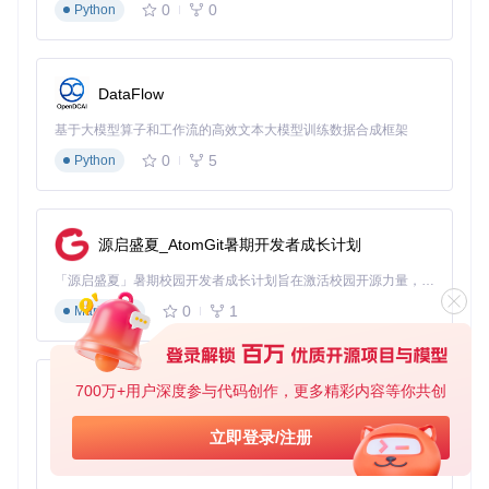
0
0
Python
教学演示媒介
为电脑维修课程准备标准化启动盘，确保学员使用统一的教学
环境。
DataFlow
常见问题解决
基于大模型算子和工作流的高效文本大模型训练数据合成框架
0
5
Python
Q: U盘写入后无法启动怎么办？
A: 尝试重新插拔U盘并重启电脑，确保在BIOS中选择正确的启
动设备。
源启盛夏_AtomGit暑期开发者成长计划
Q: 提示"文件过大"如何解决？
「源启盛夏」暑期校园开发者成长计划旨在激活校园开源力量，通过积分激励、认证扶持、资源倾斜等形式，引导高校组织和开发者完成「入驻 — 建项目 — 做贡献 — 获认证 — 得资源」的完整闭环。无论你是想带领社团入驻平台的组织者，还是希望用代码贡献证明自己的开发者，都能在这里找到属于你的成长路径。
A: 工具会自动分割超过4GB的文件，无需额外操作，耐心等待
完成即可。
0
1
Markdown
Q: 制作过程中程序无响应？
A: 这通常是正常现象，后台正在处理大文件。请勿强制退出，
700万+用户深度参与代码创作，更多精彩内容等你共创
py-xiaozhi
等待进度条继续。
基于Python的Xiaozhi AI，适用于想要完整Xiaozhi体验而无需拥有专用硬件的用户。
Q: Windows安装时提示驱动缺失？
立即登录/注册
0
1
Python
A: 确保使用的是官方原版ISO镜像，第三方修改版可能缺少必