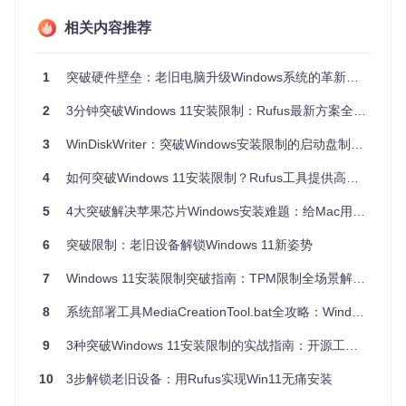
开始前请准备好以下物品：
相关内容推荐
运行macOS 10.6以上的苹果电脑
至少8GB容量的USB闪存驱动器（建议16GB）
1
突破硬件壁垒：老旧电脑升级Windows系统的革新方案
下载完整的Windows ISO镜像文件
2
3分钟突破Windows 11安装限制：Rufus最新方案全解析
稳定的网络连接（用于获取必要组件）
3
WinDiskWriter：突破Windows安装限制的启动盘制作工具——如何让老旧设备焕发新生？
三步完成启动U盘制作
4
如何突破Windows 11安装限制？Rufus工具提供高效解决方案
1. 获取并启动程序
5
4大突破解决苹果芯片Windows安装难题：给Mac用户的启动盘制作全攻略
git 
clone
6
突破限制：老旧设备解锁Windows 11新姿势
进入项目目录，双击
WinDiskWriter.app
启动程序。
7
Windows 11安装限制突破指南：TPM限制全场景解决方案
2. 配置制作参数
插入U盘，程序自动识别并显示在设备列表
8
系统部署工具MediaCreationTool.bat全攻略：Windows版本兼容的一站式解决方案
点击"加载映像"选择Windows ISO文件
在设备列表中确认选中目标U盘
9
3种突破Windows 11安装限制的实战指南：开源工具让旧电脑焕发新生
3. 开始写入过程
点击"写入"按钮，等待进度条完成。程序会自动处理文件分割
10
3步解锁老旧设备：用Rufus实现Win11无痛安装
和引导配置，无需人工干预。完成后会显示成功提示，此时可