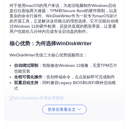
对于使用macOS的用户来说，为老旧电脑制作Windows启动
盘往往面临两大难题：TPM和Secure Boot的硬件限制，以及
复杂的命令行操作。WinDiskWriter作为一款专为macOS设计
的开源工具，正是解决这些痛点的理想选择。它不仅能自动绕
过Windows 11的硬件检测，还提供直观的图形界面，让普通
用户也能在几分钟内完成专业启动盘的制作。
核心优势：为何选择WinDiskWriter
WinDiskWriter凭借三大核心优势脱颖而出：
自动绕过限制
：智能修改Windows 11镜像，无需TPM芯片
也能安装
全程可视化操作
：告别终端命令，点点鼠标即可完成制作
双重启动支持
：同时兼容Legacy BIOS和UEFI两种启动模
式
WinDiskWriter图标 - 简洁设计背后的强大功能：轻松制作Win
登录后查看全文
dows启动U盘
准备工作：启动制作前的 checklist