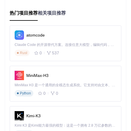
安全移除U盘。
热门项目推荐
相关项目推荐
进阶技巧：让老电脑焕发新生的秘诀
启用 grub4dos引导
在高级设置中勾选"使用grub4dos"选项，可增强对老旧BIOS
atomcode
设备的兼容性，提高启动成功率。
Claude Code 的开源替代方案。连接任意大模型，编辑代码，运行命令，自动验证 — 全自动执行。用 Rust 构建，极致性能。 ｜ An open-source alternative to Claude Code. Connect any LLM, edit code, run commands, and verify changes — autonomously. Built in Rust for speed. Get Started
校验ISO完整性
0
537
Rust
制作前建议通过MD5或SHA256校验ISO文件，避免因镜像损
坏导致制作失败。
MiniMax-H3
使用场景扩展：不止于系统安装
MiniMax H3 是一个通用的全模态生成系统。它支持对由文本、图像、视频和音频组成的多模态上下文进行统一理解，并能生成分辨率高达 2K、时长可达 15 秒的带原生立体声音频的视频。得益于面向任务泛化的系统设计，H3 在预训练阶段就已具备广泛的多模态上下文理解与生成能力，能够出色地执行复杂的多模态指令。
系统救援盘制作
0
0
Python
将Windows PE镜像写入U盘，打造急救工具，用于修复无法
启动的系统或恢复数据。
多系统维护工具
Kimi-K3
通过制作不同版本的Windows启动盘，建立个人系统维护工具
Kimi K3 是Kimi能力最强的模型：这是一个拥有 2.8 万亿参数的混合专家（MoE）模型，具备原生视觉理解能力，并支持 100 万 token 的上下文窗口。
箱，应对各种设备需求。