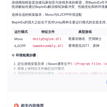
游戏模组框架是连接玩家创意与游戏本体的桥梁，而BepInEx作
统讲解如何通过BepInEx解决模组加载冲突、性能优化和跨环
选择合适的框架版本：Mono与IL2CPP环境适配
BepInEx的强大之处在于其对Unity两种主要运行模式的全
运行模式
特征文件
典型游戏
星露谷物语、空洞骑士
Mono
UnityEngine.dll
赛博朋克2077、原神
IL2CPP
GameAssembly.dll
⚙️
环境检测步骤
：
定位游戏安装目录（Steam通常位于
C:\Program Files 
搜索上述特征文件确定运行模式
选择对应版本的启动脚本：
run_bepinex_mono.sh
或
run_b
框架部署与验证：3步快速启动
1. 获取框架文件
git 
clone
2. 部署文件结构
将框架文件复制到游戏根目录，确保以下核心文件就位：
相关内容推荐