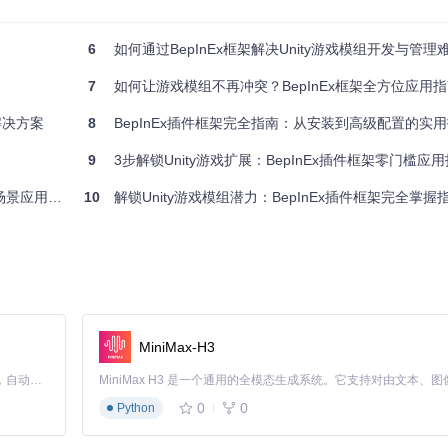
6
如何通过BepInEx框架解决Unity游戏模组开发与管理难题：从入门
7
如何让游戏模组不再冲突？BepInEx框架全方位应用
解决方案
8
BepInEx插件框架完全指南：从安装到高级配置的实
9
3步解锁Unity游戏扩展：BepInEx插件框架零门槛应
景应用指南
10
解锁Unity游戏模组潜力：BepInEx插件框架完全掌握
录后重试，框架将自动重建默认配置。
过精细调整可显著提升模组运行稳定性。以下是生产环境推荐配置与默认
MiniMax-H3
Claude Code 的开源替代方案。连接任意大模型，编辑代码，运行命令，自动验证 — 全自动执行。用 Rust 构建，极致性能。 ｜ An open-source alternative to Claude Code. Connect any LLM, edit code, run commands, and verify changes — autonomously. Built in Rust for speed. Get Started
化说明
0
0
Python
台输出干扰