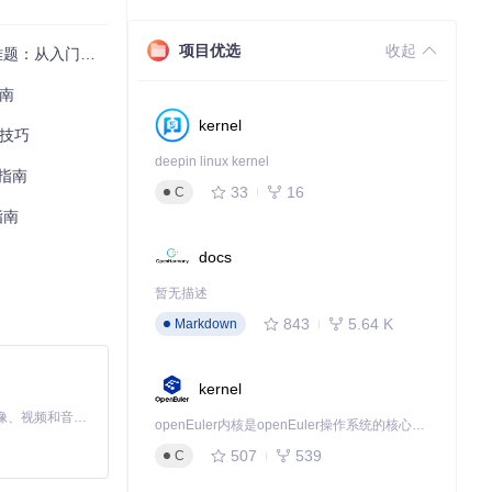
项目优选
收起
到精通的完全指南
指南
kernel
用技巧
deepin linux kernel
用指南
33
16
C
指南
docs
暂无描述
843
5.64 K
Markdown
值对比：
kernel
MiniMax H3 是一个通用的全模态生成系统。它支持对由文本、图像、视频和音频组成的多模态上下文进行统一理解，并能生成分辨率高达 2K、时长可达 15 秒的带原生立体声音频的视频。得益于面向任务泛化的系统设计，H3 在预训练阶段就已具备广泛的多模态上下文理解与生成能力，能够出色地执行复杂的多模态指令。
openEuler内核是openEuler操作系统的核心，既是系统性能与稳定性的基石，也是连接处理器、设备与服务的桥梁。
507
539
C