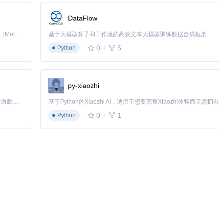
日志提升性能
文件大小
DataFlow
Kimi K3 是Kimi能力最强的模型：这是一个拥有 2.8 万亿参数的混合专家（MoE）模型，具备原生视觉理解能力，并支持 100 万 token 的上下文窗口。
基于大模型算子和工作流的高效文本大模型训练数据合成框架
0
5
Python
py-xiaozhi
「源启盛夏」暑期校园开发者成长计划旨在激活校园开源力量，通过积分激励、认证扶持、资源倾斜等形式，引导高校组织和开发者完成「入驻 — 建项目 — 做贡献 — 获认证 — 得资源」的完整闭环。无论你是想带领社团入驻平台的组织者，还是希望用代码贡献证明自己的开发者，都能在这里找到属于你的成长路径。
0
1
Python
速定位问题：