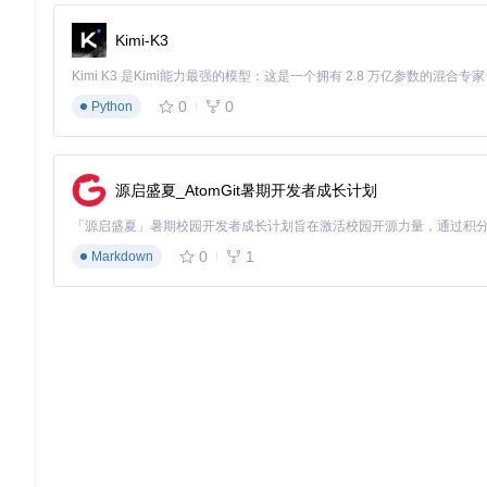
禁用磁盘
Logging.Disk.Enabled
true
false
限制日志
Logging.Disk.MaxLogSize
5
2
Kimi-K3
插件加载管理
[Chainloader]
0
0
Python
; 关键插件优先加载
PluginLoadOrder
 = 
"CorePlugin,UIPlugin,FeaturePlugin"
; 禁用不安全加载
AllowUnsafeLoad
 = 
false
源启盛夏_AtomGit暑期开发者成长计划
; 延长大型模组加载时间
LoadTimeout
 = 
20
性能监控配置
0
1
Markdown
[Performance]
; 启用性能分析
EnableProfiling
 = 
true
; 插件执行超时阈值
PluginTimeout
 = 
800
; 内存保护机制
MemoryLimit
 = 
1024
冲突诊断与解决：系统排查方案
模组冲突是导致游戏崩溃的主要原因，采用以下结构化方法可快