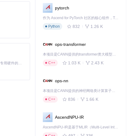
pytorch
作为 Ascend for PyTorch 社区的核心组件，TorchNPU 是昇腾专为 PyTorch 打造的深度学习适配插件，使 PyTorch 框架能够直接调用昇腾 NPU，为开发者提供昇腾 AI 处理器的超强算力。
832
1.26 K
Python
ops-transformer
本项目是CANN提供的transformer类大模型算子库，实现网络在NPU上加速计算。
1.03 K
2.43 K
C++
基于Python的Xiaozhi AI，适用于想要完整Xiaozhi体验而无需拥有专用硬件的用户。
ops-nn
本项目是CANN提供的神经网络类计算算子库，实现网络在NPU上加速计算。
836
1.66 K
C++
AscendNPU-IR
AscendNPU-IR是基于MLIR（Multi-Level Intermediate Representation）构建的，面向昇腾亲和算子编译时使用的中间表示，提供昇腾完备表达能力，通过编译优化提升昇腾AI处理器计算效率，支持通过生态框架使能昇腾AI处理器与深度调优
497
336
C++