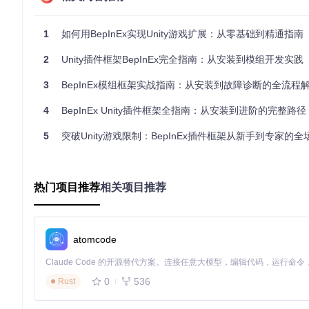
游戏目录/

├── BepInEx/              # 框架主目录

1
如何用BepInEx实现Unity游戏扩展：从零基础到精通指南
├── doorstop_config.ini   # Doorstop配置

├── winhttp.dll           # 注入器组件

2
Unity插件框架BepInEx完全指南：从安装到模组开发实践
3
BepInEx模组框架实战指南：从安装到故障诊断的全流程
3. 验证安装结果
首次启动游戏后，检查自动生成的关键目录：
4
BepInEx Unity插件框架全指南：从安装到进阶的完整路径
BepInEx/plugins/
：模组放置目录
5
突破Unity游戏限制：BepInEx插件框架从新手到专家的全场
BepInEx/config/
：配置文件存储
BepInEx/logs/
：运行日志输出
热门项目推荐
⚠️
常见问题
：若启动无控制台窗口，删除
相关项目推荐
BepInEx/config
目
核心配置优化：从默认到专业
BepInEx的配置系统位于
BepInEx/config/BepInEx.cfg
，通
atomcode
日志系统优化
配置项
默认值
推荐值
优
0
536
Rust
减少控制
Logging.Console.LogLevel
Info
Warning