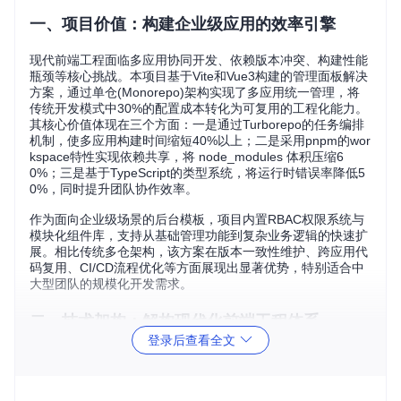
一、项目价值：构建企业级应用的效率引擎
现代前端工程面临多应用协同开发、依赖版本冲突、构建性能
瓶颈等核心挑战。本项目基于Vite和Vue3构建的管理面板解决
方案，通过单仓(Monorepo)架构实现了多应用统一管理，将
传统开发模式中30%的配置成本转化为可复用的工程化能力。
其核心价值体现在三个方面：一是通过Turborepo的任务编排
机制，使多应用构建时间缩短40%以上；二是采用pnpm的wor
kspace特性实现依赖共享，将 node_modules 体积压缩6
0%；三是基于TypeScript的类型系统，将运行时错误率降低5
0%，同时提升团队协作效率。
作为面向企业级场景的后台模板，项目内置RBAC权限系统与
模块化组件库，支持从基础管理功能到复杂业务逻辑的快速扩
展。相比传统多仓架构，该方案在版本一致性维护、跨应用代
码复用、CI/CD流程优化等方面展现出显著优势，特别适合中
大型团队的规模化开发需求。
二、技术架构：解构现代化前端工程体系
登录后查看全文
构建多应用协同开发的目录结构
项目采用分层设计的Monorepo架构，通过工作区划分实现应