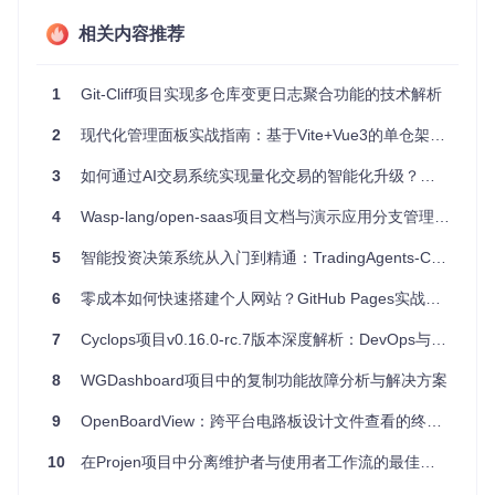
用与工具的解耦。核心代码组织如下：
相关内容推荐
apps/                 # 应用层

  web/                # Web管理面板

  electron/           # 桌面端应用

1
Git-Cliff项目实现多仓库变更日志聚合功能的技术解析
  preload/            # 渲染进程桥接层

  docs/               # 文档系统

2
现代化管理面板实战指南：基于Vite+Vue3的单仓架构全面解析
packages/             # 共享层

  backend-api/        # API客户端

3
如何通过AI交易系统实现量化交易的智能化升级？探索NOFX智能策略平台的核心价值与实践路径
  shared-types/       # 类型定义

4
Wasp-lang/open-saas项目文档与演示应用分支管理优化实践
5
智能投资决策系统从入门到精通：TradingAgents-CN模块化引擎实践指南
这种结构既保证了各应用的独立开发，又通过packages目录
实现通用能力的沉淀。以
apps/web/src/components/
为例，其
6
零成本如何快速搭建个人网站？GitHub Pages实战指南
中封装的权限组件与表单控件可被所有应用共享，避免重复开
发。
7
Cyclops项目v0.16.0-rc.7版本深度解析：DevOps与平台工程的融合实践
实现跨端一致的技术栈融合
8
WGDashboard项目中的复制功能故障分析与解决方案
项目突破传统Web应用边界，通过Electron实现桌面端能力扩
展，同时保持技术栈统一性。核心技术选型包括：
9
OpenBoardView：跨平台电路板设计文件查看的终极解决方案
构建工具
：Vite提供毫秒级热更新，配合
packages/vite-plu
10
在Projen项目中分离维护者与使用者工作流的最佳实践
gin/
中的混淆插件，在开发效率与生产环境安全性间取得平