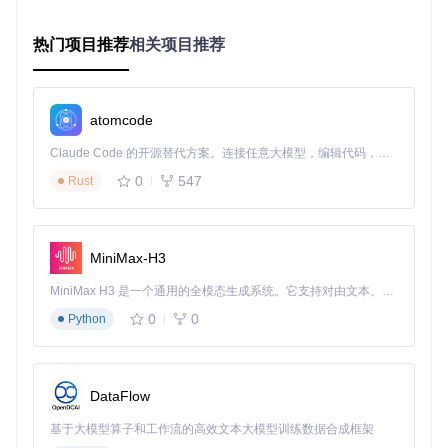
衡
框架核心
：Vue3的Composition API实现逻辑复用，配合Ty
peScript泛型定义，构建强类型的状态管理体系
热门项目推荐
相关项目推荐
跨端通信
：通过
apps/preload/src/ipcRenderer.ts
实现主进
程与渲染进程的类型安全通信
样式方案
：基于CSS变量的主题系统，支持运行时动态切
atomcode
换，满足多品牌定制需求
Claude Code 的开源替代方案。连接任意大模型，编辑代码，运行命令，自动验证 — 全自动执行。用 Rust 构建，极致性能。 ｜ An open-source alternative to Claude Code. Connect any LLM, edit code, run commands, and verify changes — autonomously. Built in Rust for speed. Get Started
0
547
Rust
三、实践指南：从零搭建单仓开发环境
初始化企业级单仓项目
MiniMax-H3
开发者可通过以下步骤快速启动项目：
MiniMax H3 是一个通用的全模态生成系统。它支持对由文本、图像、视频和音频组成的多模态上下文进行统一理解，并能生成分辨率高达 2K、时长可达 15 秒的带原生立体声音频的视频。得益于面向任务泛化的系统设计，H3 在预训练阶段就已具备广泛的多模态上下文理解与生成能力，能够出色地执行复杂的多模态指令。
克隆代码仓库：
git clone https://gitcode.com/gh
0
0
Python
_mirrors/vi/vite-vue3-admin
安装依赖：
pnpm install
（需先安装pnpm包管理器）
启动开发服务：
pnpm dev:web
（Web端）或
pnpm dev:
electron
（桌面端）
DataFlow
项目采用turbo.json定义任务流水线，通过
pnpm build
可实现
基于大模型算子和工作流的高效文本大模型训练数据合成框架
所有应用的并行构建，配合缓存机制大幅提升二次构建速度。