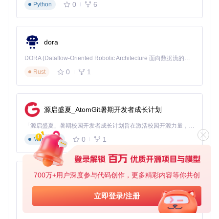
开发过程中，
scripts/watch.ts
提供跨应用代码变更监听，自动
0
6
Python
触发相关应用的重新构建。
实现权限系统与业务组件开发
dora
基于项目提供的RBAC权限框架，开发者可通过三步扩展业务
功能：
DORA (Dataflow-Oriented Robotic Architecture 面向数据流的机器人架构) 是为 AI 与具身智能机器人打造的高性能开发框架，以数据流范式重构开发逻辑，原生支持分布式部署与端边云协同 —— 无需复杂适配，即可实现一体端到端具身大小脑、VLA等模型部署，无缝衔接感知、推理、控制全链路，让 AI 能力与机器人动作深度融合。 依托 Rust 内核与零拷贝通信技术，它将具身大小脑、VLA等模型推理、多模态数据融合延迟压缩至微秒级，同时兼容 ROS2 生态与国产 AI 芯片，彻底降低具身智能机器人的开发门槛，让分布式部署下的 AI 赋能创新更高效、更灵活。
在
packages/shared-types/src/index.ts
定义新权限类型
0
1
Rust
使用
usePermission
composable判断权限状态，控制组
件渲染
通过
apps/web/src/components/
下的基础组件组合业务界
面
源启盛夏_AtomGit暑期开发者成长计划
这种开发模式确保权限逻辑与业务代码解耦，同时保持类型系
「源启盛夏」暑期校园开发者成长计划旨在激活校园开源力量，通过积分激励、认证扶持、资源倾斜等形式，引导高校组织和开发者完成「入驻 — 建项目 — 做贡献 — 获认证 — 得资源」的完整闭环。无论你是想带领社团入驻平台的组织者，还是希望用代码贡献证明自己的开发者，都能在这里找到属于你的成长路径。
统的一致性。项目内置的表单验证、表格组件等基础设施，可
0
1
Markdown
减少60%的重复编码工作。
四、演进历程：从技术选型到性能优化
700万+用户深度参与代码创作，更多精彩内容等你共创
py-xiaozhi
项目迭代过程中，技术决策始终围绕"开发效率"与"运行性
能"双维度展开。早期采用Webpack构建时，大型模块热更新
基于Python的Xiaozhi AI，适用于想要完整Xiaozhi体验而无需拥有专用硬件的用户。
立即登录/注册
耗时超过3秒，迁移至Vite后优化至100ms以内。通过
apps/ele
0
1
Python
ctron/src/modules/updater/
实现的增量更新机制，将桌面端应
用更新包体积从80MB压缩至15MB。