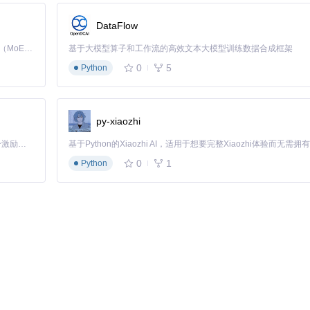
扫描速度1.1GB/s
DataFlow
扫描速度提升40%，尤其适合影视素材等大文件场景。
Kimi K3 是Kimi能力最强的模型：这是一个拥有 2.8 万亿参数的混合专家（MoE）模型，具备原生视觉理解能力，并支持 100 万 token 的上下文窗口。
基于大模型算子和工作流的高效文本大模型训练数据合成框架
0
5
Python
文件（如文档、图片）的扫描性能？
py-xiaozhi
「源启盛夏」暑期校园开发者成长计划旨在激活校园开源力量，通过积分激励、认证扶持、资源倾斜等形式，引导高校组织和开发者完成「入驻 — 建项目 — 做贡献 — 获认证 — 得资源」的完整闭环。无论你是想带领社团入驻平台的组织者，还是希望用代码贡献证明自己的开发者，都能在这里找到属于你的成长路径。
0
1
Python
if1 ffmpeg  
# 安装依赖
a           
# 获取源码
           
# 编译项目
s,parallel-scan"