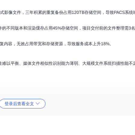
格式影像文件，三年积累的重复备份占用120TB存储空间，导致PACS系统
的不同版本和渲染缓存占用45%存储空间，项目交付前的文件整理需3
重复内容，无效占用带宽和存储资源，导致服务成本上升18%。
性难以平衡、媒体文件相似性识别能力薄弱、大规模文件系统扫描性能不
成了存储膨胀的三大推手。研究表明，企业环境中平均每个活跃用户产生
登录后查看全文
数据与总存储容量的比值，健康系统该值应高于65%。
提下识别并清理冗余数据？