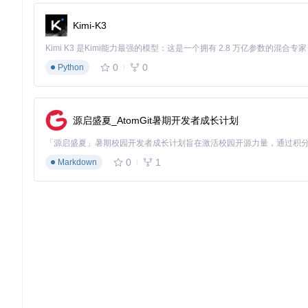
典型性能
扫描速度800MB/s
扫描速度950MB/s
Kimi-K3
💡
专家提示
：在机械硬盘环境下，启用"顺序读取优先"模式可将
0
0
Python
思考问题
：如何在保证识别准确率的前提下，进一步提升海量小
三、实践操作：五阶段企业级清理流程
源启盛夏_AtomGit暑期开发者成长计划
3.1 环境准备与系统配置
基础版配置（个人用户）：
0
1
Markdown
# Ubuntu/Debian系统准备
sudo
 apt update && 
sudo
 apt install -y libgtk-4-1 libhe
git 
clone
 https://gitcode.com/GitHub_Trending/cz/czkawk
cd
 czkawka && cargo build --release                    
进阶版配置（企业环境）：
# 构建优化版本
cargo build --release --features 
"simd-accel,large-file
# 生成系统服务配置