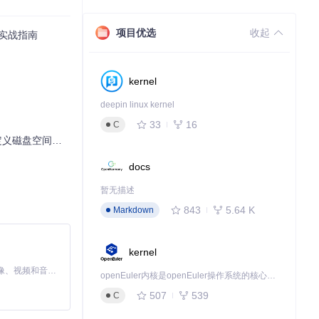
项目优选
收起
a实战指南
特征体系使重复
kernel
deepin linux kernel
A-3相当，性能
33
16
C
磁盘空间管理？
docs
暂无描述
843
5.64 K
Markdown
kernel
MiniMax H3 是一个通用的全模态生成系统。它支持对由文本、图像、视频和音频组成的多模态上下文进行统一理解，并能生成分辨率高达 2K、时长可达 15 秒的带原生立体声音频的视频。得益于面向任务泛化的系统设计，H3 在预训练阶段就已具备广泛的多模态上下文理解与生成能力，能够出色地执行复杂的多模态指令。
openEuler内核是openEuler操作系统的核心，既是系统性能与稳定性的基石，也是连接处理器、设备与服务的桥梁。
507
539
C