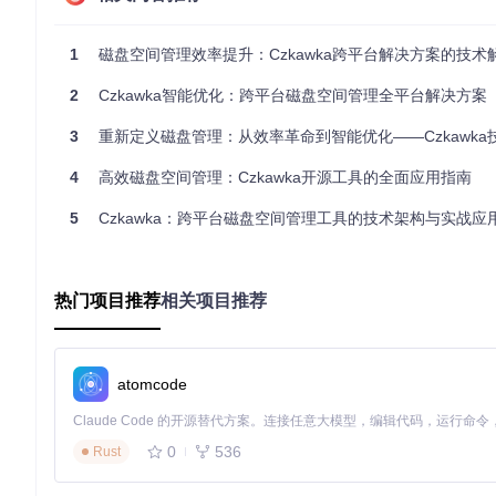
二、技术方案：Czkawka的底层架构与核心算法
2.1 多维度文件特征提取系统
1
磁盘空间管理效率提升：Czkawka跨平台解决方案的技术解析
Czkawka采用三级特征提取架构：基础特征（大小、修改时间）
2
Czkawka智能优化：跨平台磁盘空间管理全平台解决方案
识别准确率提升至99.7%，误判率低于0.3%。
3
重新定义磁盘管理：从效率革命到智能优化——Czkawka技术架构
2.2 混合哈希算法引擎
4
高效磁盘空间管理：Czkawka开源工具的全面应用指南
创新的"哈希级联"策略：先使用快速的xxHash进行初步筛选（速度
提升3倍）。这种分层处理使大型数据集扫描时间缩短60%。
5
Czkawka：跨平台磁盘空间管理工具的技术架构与实战应
2.3 媒体文件智能比对技术
针对图片、音频、视频等媒体文件，Czkawka集成专业比对算法
热门项目推荐
相关项目推荐
图像领域：结合SIFT特征点检测与感知哈希，实现缩放、旋
音频领域：基于MFCC特征提取，识别不同格式、比特率的相
视频领域：抽取关键帧进行序列比对，识别镜头相似的视频片
2.4 跨平台性能优化策略
atomcode
技术指标
Windows优化方案
macOS优化方案
I/O调度
使用异步I/O模型
利用APFS文件系统特性
0
536
Rust
内存管理
动态调整缓存池大小
利用内存映射文件
并行计算
线程池+SIMD指令
Grand Central Dispatch