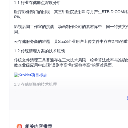
1.1 行业存储痛点深度分析
医疗影像部门的困境：某三甲医院放射科每月产生5TB DICOM
0%。
影视后期工作室的挑战：动画制作公司的素材库中，同一特效文件
周。
云存储服务商的难题：某SaaS企业用户上传文件中存在27%的
1.2 传统清理方案的技术瓶颈
传统文件清理工具普遍存在三大技术局限：哈希算法效率与准确
致企业级应用中出现"误删率高"和"漏检率高"的两难局面。
1.3 存储膨胀的技术机理
文件系统的碎片化存储、增量备份策略缺陷、用户操作习惯问题构
据，其中62%是可安全清理的重复文件。
💡
专家提示
：定期存储审计应关注"数据密度"指标，即实际有用
思考问题
：如何设计一套自动化机制，在不影响业务连续性的前
相关内容推荐