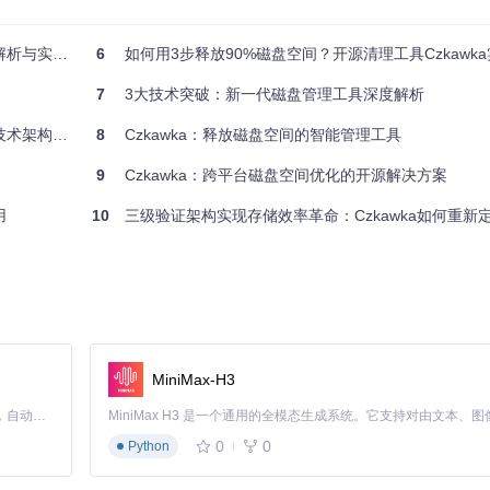
与实践指南
6
如何用3步释放90%磁盘空间？开源清理工具Czkawk
、内容特征（分段哈希）、元数据特征（EXIF、ID3标签）。这种多层次
7
3大技术突破：新一代磁盘管理工具深度解析
与实战指南
8
Czkawka：释放磁盘空间的智能管理工具
9
Czkawka：跨平台磁盘空间优化的开源解决方案
达1.2GB/s），再对候选文件使用加密强度的Blake3算法（安全性与SH
用
10
三级验证架构实现存储效率革命：Czkawka如何重新定义
：
转、滤镜处理后的相似图片识别
似音乐片段
段
MiniMax-H3
Linux优化方案
Claude Code 的开源替代方案。连接任意大模型，编辑代码，运行命令，自动验证 — 全自动执行。用 Rust 构建，极致性能。 ｜ An open-source alternative to Claude Code. Connect any LLM, edit code, run commands, and verify changes — autonomously. Built in Rust for speed. Get Started
采用io_uring技术
0
0
Python
优化页面缓存策略
多线程+NUMA优化