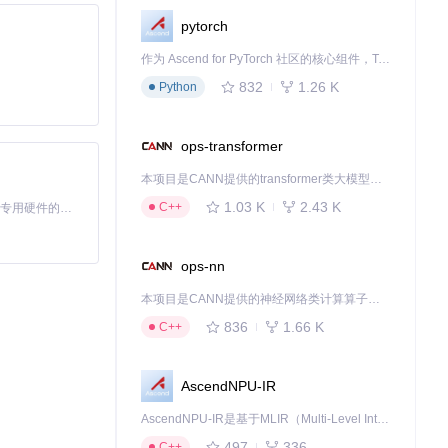
pytorch
作为 Ascend for PyTorch 社区的核心组件，TorchNPU 是昇腾专为 PyTorch 打造的深度学习适配插件，使 PyTorch 框架能够直接调用昇腾 NPU，为开发者提供昇腾 AI 处理器的超强算力。
832
1.26 K
Python
ops-transformer
本项目是CANN提供的transformer类大模型算子库，实现网络在NPU上加速计算。
1.03 K
2.43 K
C++
基于Python的Xiaozhi AI，适用于想要完整Xiaozhi体验而无需拥有专用硬件的用户。
ops-nn
本项目是CANN提供的神经网络类计算算子库，实现网络在NPU上加速计算。
836
1.66 K
C++
AscendNPU-IR
AscendNPU-IR是基于MLIR（Multi-Level Intermediate Representation）构建的，面向昇腾亲和算子编译时使用的中间表示，提供昇腾完备表达能力，通过编译优化提升昇腾AI处理器计算效率，支持通过生态框架使能昇腾AI处理器与深度调优
497
336
C++