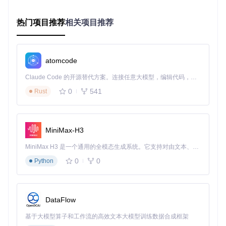
选择输出格式和保存路径，点击保存即可。对于批量处理，可
以选择多个歌曲同时导出。
热门项目推荐
相关项目推荐
高级技巧：让使用更高效
atomcode
智能翻译与罗马音转换
内置翻译API，可自动将外文歌词翻译成中文。对于日语歌
Claude Code 的开源替代方案。连接任意大模型，编辑代码，运行命令，自动验证 — 全自动执行。用 Rust 构建，极致性能。 ｜ An open-source alternative to Claude Code. Connect any LLM, edit code, run commands, and verify changes — autonomously. Built in Rust for speed. Get Started
曲，还支持罗马音转换，方便学习和发音。
0
541
Rust
目录扫描：快速匹配本地音乐
通过目录扫描功能，可以自动识别本地音乐文件，批量匹配并
下载歌词，让你的音乐库歌词完整度大大提升。
MiniMax-H3
MiniMax H3 是一个通用的全模态生成系统。它支持对由文本、图像、视频和音频组成的多模态上下文进行统一理解，并能生成分辨率高达 2K、时长可达 15 秒的带原生立体声音频的视频。得益于面向任务泛化的系统设计，H3 在预训练阶段就已具备广泛的多模态上下文理解与生成能力，能够出色地执行复杂的多模态指令。
图：目录扫描功能演示，展示如何批量匹配本地音乐文件
0
0
Python
自定义输出设置
在设置界面，你可以调整歌词时间戳、输出文件名格式等参
数，让歌词更符合个人使用习惯。
DataFlow
适用场景：不止于听歌
基于大模型算子和工作流的高效文本大模型训练数据合成框架