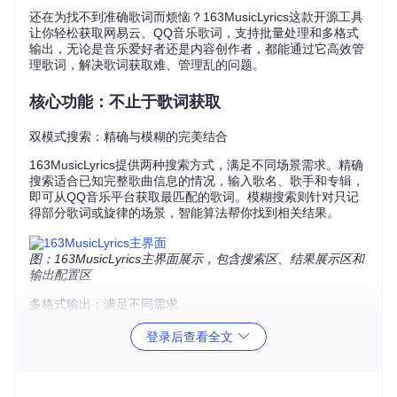
还在为找不到准确歌词而烦恼？163MusicLyrics这款开源工具
让你轻松获取网易云、QQ音乐歌词，支持批量处理和多格式
输出，无论是音乐爱好者还是内容创作者，都能通过它高效管
理歌词，解决歌词获取难、管理乱的问题。
核心功能：不止于歌词获取
双模式搜索：精确与模糊的完美结合
163MusicLyrics提供两种搜索方式，满足不同场景需求。精确
搜索适合已知完整歌曲信息的情况，输入歌名、歌手和专辑，
即可从QQ音乐平台获取最匹配的歌词。模糊搜索则针对只记
得部分歌词或旋律的场景，智能算法帮你找到相关结果。
图：163MusicLyrics主界面展示，包含搜索区、结果展示区和
输出配置区
多格式输出：满足不同需求
支持LRC和SRT两种主流格式输出。LRC格式适用于大多数音
登录后查看全文
乐播放器，SRT格式则方便视频制作时添加字幕。你还可以根
据需要选择文件编码，确保歌词显示正常。
批量处理：效率倍增