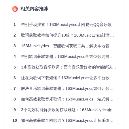
对于歌单或专辑的歌词获取，批量处理功能可以节省大量时
相关内容推荐
间。只需简单设置，即可一次性下载多首歌曲的歌词，还能自
定义文件名和保存路径。
1
告别手动搜索！163MusicLyrics让网易云QQ音乐歌词批量获取效率提升10倍
图：批量保存功能界面，支持选择保存路径和文件格式
2
歌词获取效率如何提升10倍？163MusicLyrics让音乐收藏管理更智能
3步快速上手
3
163MusicLyrics：智能歌词获取工具，解决本地音乐库歌词缺失难题
4
告别歌词获取难题：163MusicLyrics全方位歌词提取工具使用指南
第一步：获取工具
通过以下命令将项目克隆到本地：
5
3步高效获取音乐歌词：面向音乐爱好者的智能解决方案
6
还在为歌词下载烦恼？163MusicLyrics让多平台歌词获取效率提升10倍
第二步：选择搜索方式
7
解决音乐歌词获取难题：163MusicLyrics如何让歌词管理变得高效简单
打开软件后，根据你的需求选择搜索类型。如果知道完整歌曲
8
如何高效获取音乐歌词：163MusicLyrics一站式解决方案
信息，使用精确搜索；如果信息不全，切换到模糊搜索模式。
9
3个高效功能解决歌词获取难题：163MusicLyrics全方位使用指南
图：模糊搜索功能演示，展示如何通过关键词查找歌曲
10
如何高效获取全网歌词？163MusicLyrics让音乐体验升级
第三步：导出歌词