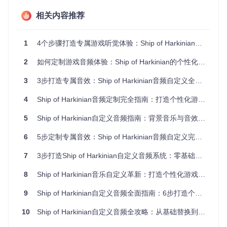
级的音频修改能力。
相关内容推荐
二、技术规格速查表
1
4个步骤打造专属游戏听觉体验：Ship of Harkinian音频自定义全攻略
2
如何定制游戏音频体验：Ship of Harkinian的个性化音效方案
在开始制作自定义音频前，请熟悉以下技术参数：
3
3步打造专属音效：Ship of Harkinian音频自定义全攻略
参数
具体要求
备注
类别
4
Ship of Harkinian音频定制完全指南：打造个性化游戏听觉体验
文件
.seq (Seq64序列文件)
两者必须配套使用
格式
+ .meta (元数据文件)
5
Ship of Harkinian自定义音频指南：背景音乐与音效替换全解析
元数
第一行：音乐名称
类型代码：C=背景音
6
5步定制专属音效：Ship of Harkinian音频自定义完全指南
据格
第二行：音乐类型代码
乐，S=音效，V=语音
式
7
3步打造Ship of Harkinian自定义音频系统：零基础音频定制指南
存储
Retro工具会递归搜索
支持任意嵌套文件夹
结构
所有子目录
8
Ship of Harkinian音乐自定义革新：打造个性化游戏音频体验全面指南
数量
最多1024个音频序列
包含游戏原始音频序列
9
Ship of Harkinian自定义音频全面指南：6步打造个性化游戏听觉体验
限制
音频
10
Ship of Harkinian自定义音频全攻略：从基础替换到场景化应用
包格
需通过Retro工具生成
.otr