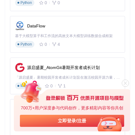
0
0
Python
崩溃，请务必测试序列文件的完整性。
3.3 元数据文件编写
DataFlow
[ ] 在.meta文件第一行输入音频名称（不超过32字符） [ ] 在第
二行输入音频类型代码（C/S/V） [ ] 确保文件名与对应的.seq
基于大模型算子和工作流的高效文本大模型训练数据合成框架
文件完全一致
0
4
Python
元数据文件示例：
森林背景音乐

源启盛夏_AtomGit暑期开发者成长计划
「源启盛夏」暑期校园开发者成长计划旨在激活校园开源力量，通过积分激励、认证扶持、资源倾斜等形式，引导高校组织和开发者完成「入驻 — 建项目 — 做贡献 — 获认证 — 得资源」的完整闭环。无论你是想带领社团入驻平台的组织者，还是希望用代码贡献证明自己的开发者，都能在这里找到属于你的成长路径。
四、音频包制作全流程：从文件到游戏
0
1
Markdown
4.1 下载与安装Retro工具
[ ] 从项目仓库获取最新版Retro工具 [ ] 解压工具包至本地目录
700万+用户深度参与代码创作，更多精彩内容等你共创
py-xiaozhi
[ ] 验证工具完整性（可运行retro --version检查）
4.2 创建自定义音频包
基于Python的Xiaozhi AI，适用于想要完整Xiaozhi体验而无需拥有专用硬件的用户。
立即登录/注册
0
1
Python
[ ] 启动Retro工具并选择"Create OTR"选项 [ ] 点击"Custom S
equences"功能模块 [ ] 通过文件选择器定位到准备好的音频文