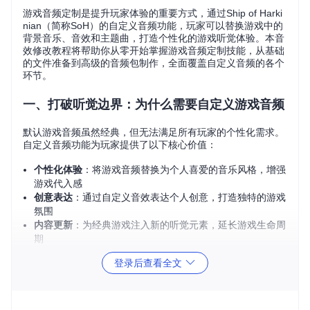
游戏音频定制是提升玩家体验的重要方式，通过Ship of Harki
nian（简称SoH）的自定义音频功能，玩家可以替换游戏中的
背景音乐、音效和主题曲，打造个性化的游戏听觉体验。本音
效修改教程将帮助你从零开始掌握游戏音频定制技能，从基础
的文件准备到高级的音频包制作，全面覆盖自定义音频的各个
环节。
一、打破听觉边界：为什么需要自定义游戏音频
默认游戏音频虽然经典，但无法满足所有玩家的个性化需求。
自定义音频功能为玩家提供了以下核心价值：
个性化体验
：将游戏音频替换为个人喜爱的音乐风格，增强
游戏代入感
创意表达
：通过自定义音效表达个人创意，打造独特的游戏
氛围
内容更新
：为经典游戏注入新的听觉元素，延长游戏生命周
期
无障碍支持
：为听力障碍玩家提供自定义音频方案，提升游
登录后查看全文
戏可及性
Ship of Harkinian作为塞尔达传说时之笛的PC重制版，其强大
的音频定制系统基于libultraship引擎实现，为玩家提供了专业