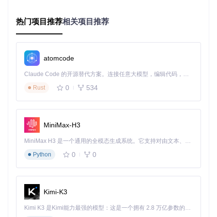
式
存放
SoH安装目录/mods
确保游戏能正确识别
热门项目推荐
相关项目推荐
路径
技术提示：Seq64文件是一种专为游戏设计的序列音频格
式，包含音符、乐器和演奏指令，不同于普通的WAV或MP
atomcode
3文件。
Claude Code 的开源替代方案。连接任意大模型，编辑代码，运行命令，自动验证 — 全自动执行。用 Rust 构建，极致性能。 ｜ An open-source alternative to Claude Code. Connect any LLM, edit code, run commands, and verify changes — autonomously. Built in Rust for speed. Get Started
0
534
Rust
三、打造专属音效库：音频文件准备流程
3.1 准备音频素材
MiniMax-H3
[ ] 收集或创作符合游戏风格的音频内容 [ ] 确保音频长度与原
游戏序列匹配（通常30-90秒） [ ] 调整音频音量至-12dBFS，
MiniMax H3 是一个通用的全模态生成系统。它支持对由文本、图像、视频和音频组成的多模态上下文进行统一理解，并能生成分辨率高达 2K、时长可达 15 秒的带原生立体声音频的视频。得益于面向任务泛化的系统设计，H3 在预训练阶段就已具备广泛的多模态上下文理解与生成能力，能够出色地执行复杂的多模态指令。
避免游戏内音量失衡
0
0
Python
3.2 格式转换与序列生成
[ ] 使用Seq64编辑器将音频转换为.seq格式 [ ] 为每个.seq文
件创建对应的.meta元数据文件 [ ] 按音频类型组织文件到不同
Kimi-K3
文件夹（如bgm/、sfx/、voice/）
Kimi K3 是Kimi能力最强的模型：这是一个拥有 2.8 万亿参数的混合专家（MoE）模型，具备原生视觉理解能力，并支持 100 万 token 的上下文窗口。
⚠️ 风险提示：错误的序列长度可能导致游戏内音频播放异常或