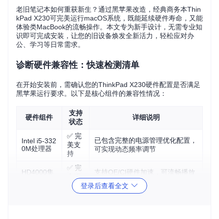
老旧笔记本如何重获新生？通过黑苹果改造，经典商务本Thin
kPad X230可完美运行macOS系统，既能延续硬件寿命，又能
体验类MacBook的流畅操作。本文专为新手设计，无需专业知
识即可完成安装，让您的旧设备焕发全新活力，轻松应对办
公、学习等日常需求。
诊断硬件兼容性：快速检测清单
在开始安装前，需确认您的ThinkPad X230硬件配置是否满足
黑苹果运行要求。以下是核心组件的兼容性情况：
支持
硬件组件
详细说明
状态
✅ 完
已包含完整的电源管理优化配置，
Intel i5-332
美支
0M处理器
可实现动态频率调节
持
✅ 完
HD4000集
支持QE/CI硬件加速，可流畅播放
全驱
成显卡
高清视频和运行图形应用
动
登录后查看全文
✅ 完
自动切换耳机/扬声器，内置麦克
音频系统
全正
风工作正常
常