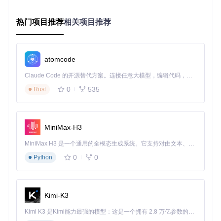
进入BIOS界面
重启ThinkPad X230，开机时连续按下F1键进入BIOS设置界
热门项目推荐
相关项目推荐
面。
安全设置调整
禁用安全启动
：进入Security → Secure Boot，设置为Dis
atomcode
abled
关闭TPM
：进入Security → TPM，设置为Disabled
Claude Code 的开源替代方案。连接任意大模型，编辑代码，运行命令，自动验证 — 全自动执行。用 Rust 构建，极致性能。 ｜ An open-source alternative to Claude Code. Connect any LLM, edit code, run commands, and verify changes — autonomously. Built in Rust for speed. Get Started
设置密码
（可选）：进入Security → Password，设置管
0
535
Rust
理员密码增强安全性
启动选项配置
启用UEFI模式
：进入Startup → UEFI/Legacy Boot，选择
UEFI Only
MiniMax-H3
禁用传统启动
：取消勾选Legacy Support选项
调整启动顺序
：进入Startup → Boot，将USB设备移至首
MiniMax H3 是一个通用的全模态生成系统。它支持对由文本、图像、视频和音频组成的多模态上下文进行统一理解，并能生成分辨率高达 2K、时长可达 15 秒的带原生立体声音频的视频。得益于面向任务泛化的系统设计，H3 在预训练阶段就已具备广泛的多模态上下文理解与生成能力，能够出色地执行复杂的多模态指令。
位
0
0
Python
注意事项
：修改BIOS设置后需按F10保存并退出，笔记本
将自动重启。若重启后无法进入系统，请重新检查BIOS设
置是否正确。
Kimi-K3
制作启动介质：EFI配置与U盘准备
Kimi K3 是Kimi能力最强的模型：这是一个拥有 2.8 万亿参数的混合专家（MoE）模型，具备原生视觉理解能力，并支持 100 万 token 的上下文窗口。