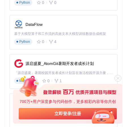
获取项目配置文件
0
0
Python
执行以下命令克隆项目仓库，获取最新EFI配置：
git 
clone
DataFlow
准备EFI文件
基于大模型算子和工作流的高效文本大模型训练数据合成框架
进入项目目录：
cd X230-Hackintosh
0
4
Python
查看EFI目录结构：
ls EFI
ACPI：包含电源管理等核心补丁
Kexts：设备驱动文件
Drivers：引导所需驱动
源启盛夏_AtomGit暑期开发者成长计划
制作启动U盘
使用磁盘工具将U盘格式化为GUID分区表（GPT）
「源启盛夏」暑期校园开发者成长计划旨在激活校园开源力量，通过积分激励、认证扶持、资源倾斜等形式，引导高校组织和开发者完成「入驻 — 建项目 — 做贡献 — 获认证 — 得资源」的完整闭环。无论你是想带领社团入驻平台的组织者，还是希望用代码贡献证明自己的开发者，都能在这里找到属于你的成长路径。
创建macOS安装分区（至少6GB）
将下载的EFI文件夹复制到U盘的EFI分区
0
1
Markdown
将macOS安装文件写入U盘
注意事项
：U盘制作过程会格式化所有数据，请提前备份重
要文件。建议使用高速U盘以加快安装速度。
700万+用户深度参与代码创作，更多精彩内容等你共创
py-xiaozhi
系统安装流程：从启动到配置
基于Python的Xiaozhi AI，适用于想要完整Xiaozhi体验而无需拥有专用硬件的用户。
立即登录/注册
0
1
Python
启动安装程序