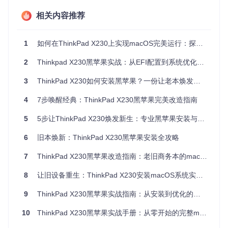
✅ 正
相关内容推荐
Intel无线网
WiFi和蓝牙功能完整支持，可连接
常工
卡
无线网络和蓝牙设备
作
1
如何在ThinkPad X230上实现macOS完美运行：探索经典商务本的黑苹果实战方案
2
Thinkpad X230黑苹果实战：从EFI配置到系统优化的完整指南
必备工具准备
3
ThinkPad X230如何安装黑苹果？一份让老本焕发新生的完整指南
硬件准备
：
4
7步唤醒经典：ThinkPad X230黑苹果完美改造指南
16GB或以上容量的U盘（建议USB 3.0接口）
稳定的网络连接（用于下载必要文件）
5
5步让ThinkPad X230焕发新生：专业黑苹果安装与优化指南
2-3小时的连续操作时间
6
旧本焕新：ThinkPad X230黑苹果安装全攻略
软件资源
：
7
ThinkPad X230黑苹果改造指南：老旧商务本的macOS重生计划
项目配置文件：
git clone https://gitcode.com/gh_
mirrors/x2/X230-Hackintosh
8
让旧设备重生：ThinkPad X230安装macOS系统实战指南
macOS安装镜像（建议使用最新稳定版本）
磁盘管理工具（用于制作启动U盘）
9
ThinkPad X230黑苹果实战指南：从安装到优化的完整方案
配置BIOS环境：关键参数设置
10
ThinkPad X230黑苹果实战手册：从零开始的完整macOS安装方案