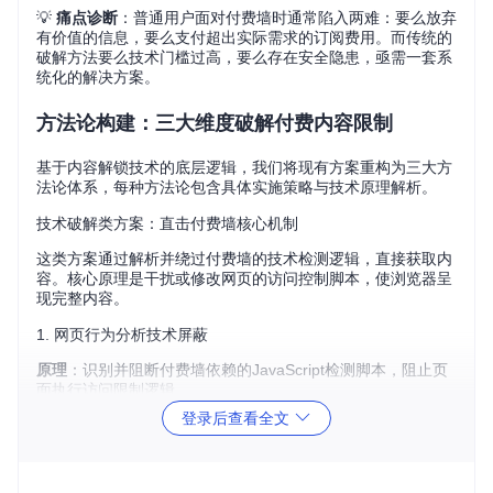
💡
痛点诊断
：普通用户面对付费墙时通常陷入两难：要么放弃
有价值的信息，要么支付超出实际需求的订阅费用。而传统的
破解方法要么技术门槛过高，要么存在安全隐患，亟需一套系
统化的解决方案。
方法论构建：三大维度破解付费内容限制
基于内容解锁技术的底层逻辑，我们将现有方案重构为三大方
法论体系，每种方法论包含具体实施策略与技术原理解析。
技术破解类方案：直击付费墙核心机制
这类方案通过解析并绕过付费墙的技术检测逻辑，直接获取内
容。核心原理是干扰或修改网页的访问控制脚本，使浏览器呈
现完整内容。
1. 网页行为分析技术屏蔽
原理
：识别并阻断付费墙依赖的JavaScript检测脚本，阻止页
面执行访问限制逻辑。
实施步骤
：
登录后查看全文
打开浏览器开发者工具（F12或Ctrl+Shift+I） ⭐难度：★
★☆