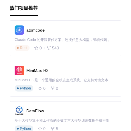
切换至"网络"标签，筛选"JS"类型文件
查找并阻止包含"paywall"、"subscription"等关键词的脚本
热门项目推荐
加载
适用环境
：Chrome 80+、Firefox 75+等现代浏览器
2. DOM元素操作技术
atomcode
原理
：直接修改网页文档对象模型（DOM），移除或隐藏付
费墙遮挡元素。
Claude Code 的开源替代方案。连接任意大模型，编辑代码，运行命令，自动验证 — 全自动执行。用 Rust 构建，极致性能。 ｜ An open-source alternative to Claude Code. Connect any LLM, edit code, run commands, and verify changes — autonomously. Built in Rust for speed. Get Started
实施步骤
：
0
540
Rust
打开开发者工具的"元素"标签 ⭐难度：★★★
使用选择工具定位付费墙遮挡层
通过右键菜单删除或修改元素CSS属性（display: none）
MiniMax-H3
适用环境
：所有支持开发者工具的浏览器
工具辅助类方案：效率优先的解决方案
MiniMax H3 是一个通用的全模态生成系统。它支持对由文本、图像、视频和音频组成的多模态上下文进行统一理解，并能生成分辨率高达 2K、时长可达 15 秒的带原生立体声音频的视频。得益于面向任务泛化的系统设计，H3 在预训练阶段就已具备广泛的多模态上下文理解与生成能力，能够出色地执行复杂的多模态指令。
这类方案通过专用工具简化解锁流程，适合非技术用户日常使
0
0
Python
用，核心价值在于降低技术门槛并提高解锁成功率。
1. 浏览器扩展应用
原理
：预先配置的规则库自动识别并处理常见付费墙模式。
DataFlow
实施步骤
：
基于大模型算子和工作流的高效文本大模型训练数据合成框架
从可信来源获取扩展程序 ⭐难度：★☆☆
0
5
Python
安装并启用扩展（通常点击浏览器工具栏图标激活）