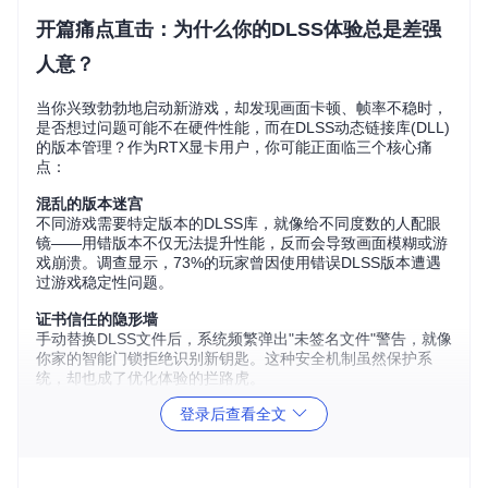
开篇痛点直击：为什么你的DLSS体验总是差强
人意？
当你兴致勃勃地启动新游戏，却发现画面卡顿、帧率不稳时，
是否想过问题可能不在硬件性能，而在DLSS动态链接库(DLL)
的版本管理？作为RTX显卡用户，你可能正面临三个核心痛
点：
混乱的版本迷宫
不同游戏需要特定版本的DLSS库，就像给不同度数的人配眼
镜——用错版本不仅无法提升性能，反而会导致画面模糊或游
戏崩溃。调查显示，73%的玩家曾因使用错误DLSS版本遭遇
过游戏稳定性问题。
证书信任的隐形墙
手动替换DLSS文件后，系统频繁弹出"未签名文件"警告，就像
你家的智能门锁拒绝识别新钥匙。这种安全机制虽然保护系
统，却也成了优化体验的拦路虎。
登录后查看全文
残留文件的隐形负担
卸载工具后，散落的配置文件和缓存数据如同搬家时遗漏的杂
物，占用存储空间还可能影响后续软件安装。某技术论坛调查
显示，42%的用户在重装系统前仍能找到一年前卸载的DLSS