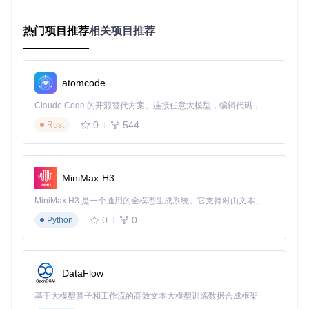
git 
clone
热门项目推荐
相关项目推荐
🔧
生成安装包
进入项目目录，运行打包脚本：
cd
 dlss-swapper

atomcode
Claude Code 的开源替代方案。连接任意大模型，编辑代码，运行命令，自动验证 — 全自动执行。用 Rust 构建，极致性能。 ｜ An open-source alternative to Claude Code. Connect any LLM, edit code, run commands, and verify changes — autonomously. Built in Rust for speed. Get Started
脚本会自动创建可执行安装程序，位于
package/output
目录
0
544
Rust
下。
✅
初始化设置
首次启动时，工具将自动完成三项关键任务：
MiniMax-H3
扫描系统中的游戏库（支持Steam、Epic、GOG等主流平
MiniMax H3 是一个通用的全模态生成系统。它支持对由文本、图像、视频和音频组成的多模态上下文进行统一理解，并能生成分辨率高达 2K、时长可达 15 秒的带原生立体声音频的视频。得益于面向任务泛化的系统设计，H3 在预训练阶段就已具备广泛的多模态上下文理解与生成能力，能够出色地执行复杂的多模态指令。
台）
0
0
Python
检测当前NVIDIA驱动版本并推荐兼容的DLSS基线版本
初始化本地DLSS版本数据库（约占用200MB存储空间）
DataFlow
图2：DLSS Swapper启动界面，显示标志性的双向箭头Log
基于大模型算子和工作流的高效文本大模型训练数据合成框架
o，表示版本切换功能