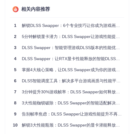
工具残留文件。
相关内容推荐
图1：DLSS Swapper主界面展示多个游戏的DLSS状态，直观
1
解锁DLSS Swapper：6个专业技巧让你成为游戏画质优化大师
呈现版本匹配情况
2
5分钟解锁显卡潜力：DLSS Swapper让游戏性能提升40%的秘密武器
分级解决方案：从新手到专家的进阶之路
3
DLSS Swapper：智能管理游戏DLSS版本的性能优化利器——3大核心优势助你驾驭显卡潜能
基础级：5分钟快速上手（适合首次接触DLSS管理的玩家）
系统兼容性预检
4
DLSS Swapper：让RTX显卡性能释放的智能DLSS版本管理工具
DLSS Swapper就像为RTX显卡量身定制的优化管家，但它也
5
掌握4大核心策略，让DLSS Swapper成为你的游戏画质优化利器
有自己的"工作条件"：
6
DLSS智能调度工具：解决多平台游戏画质与性能平衡难题的开源方案
显卡要求
：NVIDIA GeForce RTX 20系列及以上（包括RT
X 2060至RTX 4090）
7
3分钟提升30%游戏帧率：DLSS Swapper如何释放你的显卡潜力
系统环境
：Windows 10/11 64位（20H1或更高版本）
依赖组件
：.NET Runtime 6.0+（工具会自动检测并提示安
8
3大性能枷锁破除：DLSS Swapper的智能适配解决方案
装）
安装三步法
9
告别帧率焦虑：DLSS Swapper让游戏性能提升不再复杂
📥
获取工具
10
解锁3大性能瓶颈：DLSS Swapper的显卡潜能释放技术