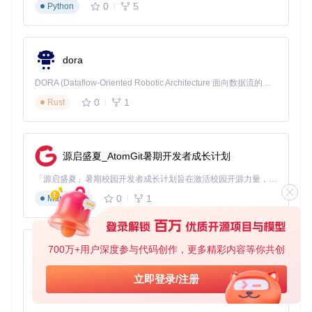
0
5
Python
自测清单
：
启动后是否看到游戏库扫描进度条？
"设置"页面是否显示正确的NVIDIA驱动版本？
dora
系统托盘是否出现DLSS Swapper图标？
进阶级：解决证书与版本管理核心问题（适合有一定经验的玩
DORA (Dataflow-Oriented Robotic Architecture 面向数据流的机器人架构) 是为 AI 与具身智能机器人打造的高性能开发框架，以数据流范式重构开发逻辑，原生支持分布式部署与端边云协同 —— 无需复杂适配，即可实现一体端到端具身大小脑、VLA等模型部署，无缝衔接感知、推理、控制全链路，让 AI 能力与机器人动作深度融合。 依托 Rust 内核与零拷贝通信技术，它将具身大小脑、VLA等模型推理、多模态数据融合延迟压缩至微秒级，同时兼容 ROS2 生态与国产 AI 芯片，彻底降低具身智能机器人的开发门槛，让分布式部署下的 AI 赋能创新更高效、更灵活。
家）
证书信任管理：突破系统安全限制
0
1
Rust
当你遇到"未签名文件"错误时，就像给游戏配了一把系统不认
识的钥匙。解决方法如下：
源启盛夏_AtomGit暑期开发者成长计划
按下
Win + S
打开Windows搜索
输入"manage user certificates"并打开证书管理工具
「源启盛夏」暑期校园开发者成长计划旨在激活校园开源力量，通过积分激励、认证扶持、资源倾斜等形式，引导高校组织和开发者完成「入驻 — 建项目 — 做贡献 — 获认证 — 得资源」的完整闭环。无论你是想带领社团入驻平台的组织者，还是希望用代码贡献证明自己的开发者，都能在这里找到属于你的成长路径。
导航至"受信任的根证书颁发机构" → "证书"
0
1
Markdown
导入工具提供的证书文件（位于
extras/certificates
目录）
验证证书有效期（工具证书有效期至2028年）
700万+用户深度参与代码创作，更多精彩内容等你共创
py-xiaozhi
图3：通过Windows搜索启动"管理用户证书"工具的界面
基于Python的Xiaozhi AI，适用于想要完整Xiaozhi体验而无需拥有专用硬件的用户。
立即登录/注册
0
1
Python
为什么这样做
：Windows默认只信任经过认证的软件签名，D
LSS Swapper使用自签名证书确保文件替换过程的安全性，避