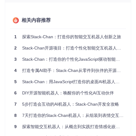
💡
实践小贴士
：在开始之前，建议先浏览项目的README文
档，了解硬件需求和软件依赖，为后续的实战做好准备。
相关内容推荐
二、核心功能：Stack-Chan的"灵魂"所在
1
探索Stack-Chan：打造你的智能交互机器人创新之旅
1. 表情渲染系统：赋予机器人"喜怒哀乐"
表情是Stack-Chan与用户沟通的重要方式。它的表情渲染系统
2
Stack-Chan开源项目：打造个性化智能交互机器人的创新实践
就像一位化妆师，能够根据不同的场景和交互内容，在屏幕上
绘制出各种生动的表情。从简单的开心、难过，到调皮、惊
3
Stack-Chan：打造你的个性化JavaScript驱动智能机器人
讶，丰富的表情变化让机器人不再是一个冷冰冰的机器。
4
打造专属AI助手：Stack-Chan从零件到伙伴的开源机器人DIY教程
5
Stack-Chan：用JavaScript打造你的桌面AI机器人伙伴
该系统的核心是Renderer模块，它负责将情感数据转化为可视
化的表情。开发者可以通过扩展该模块，创建属于自己的独特
6
DIY开源智能机器人：唤醒你的个性化AI互动伙伴
表情。例如，你可以设计一套卡通风格的表情，或者根据特定
节日定制主题表情。
7
5步打造会互动的AI机器人：Stack-Chan开发全攻略
8
7天打造你的Stack-Chan机器人：从组装到表情交互的完整实践指南
🔍
核心知识点
：表情渲染系统通过绘制不同的面部特征组合来
9
探索智能交互机器人：从概念到实践打造情感化嵌入式伙伴
实现表情变化，关键在于定义清晰的表情数据结构和绘制逻
辑。