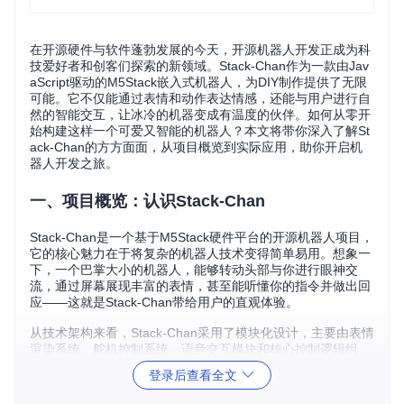
在开源硬件与软件蓬勃发展的今天，开源机器人开发正成为科
技爱好者和创客们探索的新领域。Stack-Chan作为一款由Jav
aScript驱动的M5Stack嵌入式机器人，为DIY制作提供了无限
可能。它不仅能通过表情和动作表达情感，还能与用户进行自
然的智能交互，让冰冷的机器变成有温度的伙伴。如何从零开
始构建这样一个可爱又智能的机器人？本文将带你深入了解St
ack-Chan的方方面面，从项目概览到实际应用，助你开启机
器人开发之旅。
一、项目概览：认识Stack-Chan
Stack-Chan是一个基于M5Stack硬件平台的开源机器人项目，
它的核心魅力在于将复杂的机器人技术变得简单易用。想象一
下，一个巴掌大小的机器人，能够转动头部与你进行眼神交
流，通过屏幕展现丰富的表情，甚至能听懂你的指令并做出回
应——这就是Stack-Chan带给用户的直观体验。
从技术架构来看，Stack-Chan采用了模块化设计，主要由表情
渲染系统、舵机控制系统、语音交互模块和核心控制逻辑组
成。这种设计不仅便于理解，也为后续的个性化定制提供了便
登录后查看全文
利。无论是硬件组装还是软件编程，Stack-Chan都力求让初学
者也能快速上手，真正实现零基础入门开源机器人开发。