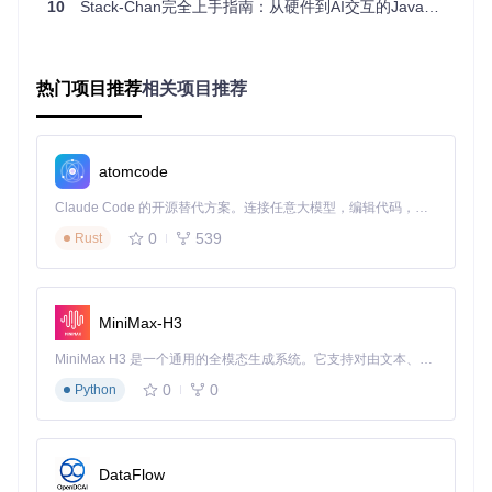
10
Stack-Chan完全上手指南：从硬件到AI交互的JavaScript机器人开发详解
💡
实践小贴士
：想要创建自定义表情，可以参考
firmware/s
tackchan/renderers/
目录下的
simple-face.ts
文件，了
解基础实现方式后再进行创新。
热门项目推荐
相关项目推荐
2. 舵机控制系统：让机器人"活"起来
如果说表情是Stack-Chan的"脸"，那么舵机控制系统就是它
的"脖子"。这个系统负责控制机器人头部的转动，实现点头、
atomcode
摇头以及跟随物体移动等动作，让机器人能够更自然地与用户
互动。
Claude Code 的开源替代方案。连接任意大模型，编辑代码，运行命令，自动验证 — 全自动执行。用 Rust 构建，极致性能。 ｜ An open-source alternative to Claude Code. Connect any LLM, edit code, run commands, and verify changes — autonomously. Built in Rust for speed. Get Started
0
539
Rust
Stack-Chan支持多种舵机型号，如SG90、RS30X和SCS0009
等。不同的舵机有不同的运动范围和控制方式，需要进行相应
的参数配置。例如，SG90舵机的运动范围通常是0~180度，
MiniMax-H3
而RS30X则可以实现-150~150度的更大范围转动。
MiniMax H3 是一个通用的全模态生成系统。它支持对由文本、图像、视频和音频组成的多模态上下文进行统一理解，并能生成分辨率高达 2K、时长可达 15 秒的带原生立体声音频的视频。得益于面向任务泛化的系统设计，H3 在预训练阶段就已具备广泛的多模态上下文理解与生成能力，能够出色地执行复杂的多模态指令。
📌
配置要点
：为舵机分配唯一ID、设置正确的参考角度、配置
0
0
Python
合适的运动范围，这些都是确保舵机正常工作的关键。
💡
实践小贴士
：在连接舵机时，务必仔细核对接线方式，避免
因正负极接反而损坏设备。初次调试时，可以先使用小角度范
围进行测试。
DataFlow