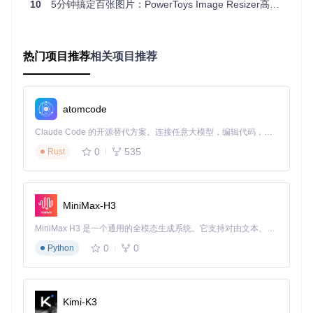
10
5分钟搞定百张图片：PowerToys Image Resizer高效办公秘诀
首次启动PowerToys后，建议进行以下关键配置：
进入PowerToys设置界面，找到"PowerToys Run"选项
设置启动快捷键（推荐
Alt+空格
，减少与其他软件冲突）
热门项目推荐
相关项目推荐
在插件设置中启用常用功能：应用启动、文件搜索、计算器
等
根据个人习惯调整搜索结果显示数量和排序方式
atomcode
三、核心功能全解析：从新手到高手
Claude Code 的开源替代方案。连接任意大模型，编辑代码，运行命令，自动验证 — 全自动执行。用 Rust 构建，极致性能。 ｜ An open-source alternative to Claude Code. Connect any LLM, edit code, run commands, and verify changes — autonomously. Built in Rust for speed. Get Started
应用启动：输入即得的极速体验
0
535
Rust
PowerToys Run的应用启动功能就像你的"思维阅读器"，只需
输入应用名称的部分字母，就能立即找到目标程序。它支持所
有类型的应用：桌面程序、UWP应用、系统工具等，甚至能识
MiniMax-H3
别应用的别称和缩写。
MiniMax H3 是一个通用的全模态生成系统。它支持对由文本、图像、视频和音频组成的多模态上下文进行统一理解，并能生成分辨率高达 2K、时长可达 15 秒的带原生立体声音频的视频。得益于面向任务泛化的系统设计，H3 在预训练阶段就已具备广泛的多模态上下文理解与生成能力，能够出色地执行复杂的多模态指令。
图：PowerToys Run启动器主界面，显示搜索"Maps"后的结
0
0
Python
果列表
例如：
Kimi-K3
输入"ex"即可快速定位Excel