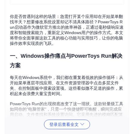
你是否曾遇到这样的场景：急需打开某个应用却在开始菜单翻
找半天？想要修改系统设置却记不清具体路径？PowerToys R
un启动器作为微软官方推出的效率神器，正通过毫秒级响应速
度和智能搜索能力，重新定义Windows用户的操作方式。本文
将带你全面掌握这款工具的核心功能与实用技巧，让你的电脑
操作效率实现质的飞跃。
一、Windows操作痛点与PowerToys Run解决
方案
每天在Windows系统中，我们都在重复着低效的操作循环：从
开始菜单逐层寻找应用、在文件资源管理器中点击多层文件
夹、在控制面板中摸索设置项。这些看似微不足道的操作，累
积起来会浪费大量宝贵时间。
PowerToys Run的出现彻底改变了这一现状。这款轻量级工具
如同你的"电脑管家"，只需一个快捷键即可唤醒，瞬间完成应
用启动、文件查找和系统设置访问。它采用先进的模糊匹配算
法，即使输入不完整的关键词也能精准定位目标，让你告别繁
登录后查看全文
琐的鼠标操作。