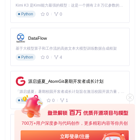
输入"chr"瞬间找到Chrome浏览器
Kimi K3 是Kimi能力最强的模型：这是一个拥有 2.8 万亿参数的混合专家（MoE）模型，具备原生视觉理解能力，并支持 100 万 token 的上下文窗口。
输入"term"可以启动终端或命令提示符
0
0
文件搜索：直达目标的精准导航
Python
无需再逐层打开文件夹，PowerToys Run让文件查找变得前所
未有的简单。它不仅能搜索文件名，还支持按内容、修改日期
和文件类型筛选。只需输入关键词，相关文件立即呈现，点击
DataFlow
即可打开或定位到文件位置。
基于大模型算子和工作流的高效文本大模型训练数据合成框架
系统设置：一步直达的便捷访问
0
4
Python
系统设置常常深藏在多层菜单中，而PowerToys Run让你直
接"对话"系统：
输入"网络"直接打开网络和Internet设置
源启盛夏_AtomGit暑期开发者成长计划
输入"声音"快速调整音频设备
输入"蓝牙"立即访问蓝牙设置面板
「源启盛夏」暑期校园开发者成长计划旨在激活校园开源力量，通过积分激励、认证扶持、资源倾斜等形式，引导高校组织和开发者完成「入驻 — 建项目 — 做贡献 — 获认证 — 得资源」的完整闭环。无论你是想带领社团入驻平台的组织者，还是希望用代码贡献证明自己的开发者，都能在这里找到属于你的成长路径。
0
1
Markdown
四、效率倍增技巧：解锁高级功能
内置工具：不止于启动的全能助手
700万+用户深度参与代码创作，更多精彩内容等你共创
py-xiaozhi
🔢
计算器插件
：直接在搜索框中输入数学表达式，无需打开计
算器应用：
基于Python的Xiaozhi AI，适用于想要完整Xiaozhi体验而无需拥有专用硬件的用户。
立即登录/注册