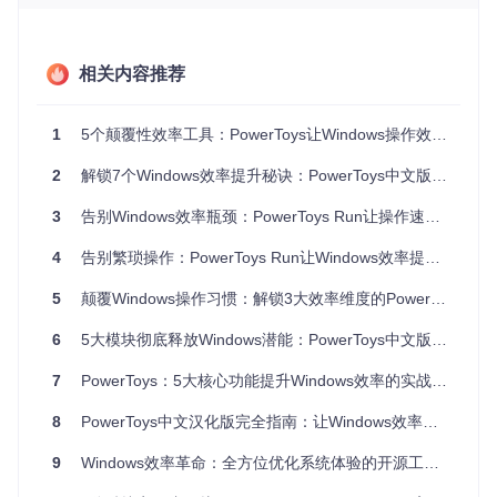
二、三步极速配置PowerToys Run
1. 安装准备与系统要求
相关内容推荐
在开始使用前，请确保你的系统满足以下条件：
Windows 10 1809或更高版本，或Windows 11
1
5个颠覆性效率工具：PowerToys让Windows操作效率提升300%的秘密
至少4GB内存以保证流畅运行
2
解锁7个Windows效率提升秘诀：PowerToys中文版从入门到精通
首次安装需管理员权限
2. 两种安装方式任选
3
告别Windows效率瓶颈：PowerToys Run让操作速度提升300%的秘密
标准安装（推荐新手）
：
4
告别繁琐操作：PowerToys Run让Windows效率提升300%的秘密
从官方渠道获取PowerToys安装包
运行安装程序并确保勾选"PowerToys Run"组件
5
颠覆Windows操作习惯：解锁3大效率维度的PowerToys Run效率启动器
完成后重启系统使设置生效
6
5大模块彻底释放Windows潜能：PowerToys中文版效率工具实战指南
开发者版本（适合技术用户）
：
7
PowerToys：5大核心功能提升Windows效率的实战指南
git 
clone
8
PowerToys中文汉化版完全指南：让Windows效率翻倍的秘密武器
cd
 PowerToys

dotnet build src/modules/launcher  
# 构建启动器模块
9
Windows效率革命：全方位优化系统体验的开源工具指南
3. 基础设置优化