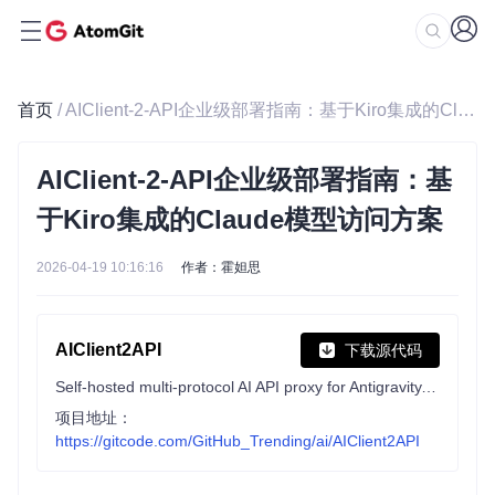
首页
/ AIClient-2-API企业级部署指南：基于Kiro集成的Claude模型访问方案
AIClient-2-API企业级部署指南：基
于Kiro集成的Claude模型访问方案
2026-04-19 10:16:16
作者：霍妲思
AIClient2API
下载源代码
Self-hosted multi-protocol AI API proxy for Antigravity, Codex, Grok, Kiro, OpenAI, Claude, and custom providers. Supports OpenAI-compatible API, Claude API, Gemini protocol conversion, GPT, Grok Build, Claude Opus, Gemini Pro, Kimi, MiniMax, provider pools, smart routing, and automatic failover.
项目地址：
https://gitcode.com/GitHub_Trending/ai/AIClient2API