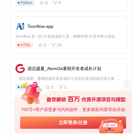
0
0
Python
批量任务处理优化
性能优化建议
为提升系统性能，建议：
Toonflow-app
合理配置账户池大小
启用请求缓存机制
Toonflow 是一款 AI 短剧漫剧工具，能够利用 AI 技术将小说自动转化为剧本，并结合 AI 生成的图片和视频，实现高效的短剧创作。借助 Toonflow，可以轻松完成从文字到影像的全流程，让短剧制作变得更加智能与便捷。
监控API调用频率，避免触发配额限制
0
16
HTML
通过实施上述策略，企业可充分利用不同服务的独立配额，显
著提升整体系统可用性。AIClient-2-API为企业提供了一个稳
定、低成本且功能强大的Claude模型访问方案，适合个人开发
源启盛夏_AtomGit暑期开发者成长计划
者与企业团队快速部署应用。
「源启盛夏」暑期校园开发者成长计划旨在激活校园开源力量，通过积分激励、认证扶持、资源倾斜等形式，引导高校组织和开发者完成「入驻 — 建项目 — 做贡献 — 获认证 — 得资源」的完整闭环。无论你是想带领社团入驻平台的组织者，还是希望用代码贡献证明自己的开发者，都能在这里找到属于你的成长路径。
0
1
Markdown
AIClient2API
下载源代码
Self-hosted multi-protocol AI API proxy for Antigravity, Codex, Grok, Kiro, OpenAI, Claude, and custom providers. Supports OpenAI-compatible API, Claude API, Gemini protocol conversion, GPT, Grok Build, Claude Opus, Gemini Pro, Kimi, MiniMax, provider pools, smart routing, and automatic failover.
700万+用户深度参与代码创作，更多精彩内容等你共创
项目地址：
AionUi
https://gitcode.com/GitHub_Trending/ai/AIClient2API
免费、本地、开源的 24/7 全天候 Cowork 应用，以及适用于 Gemini CLI、Claude Code、Codex、OpenCode、Qwen Code、Goose CLI、Auggie 等的 OpenClaw | 🌟 喜欢就点star吧
立即登录/注册
0
6
TypeScript