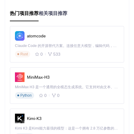
系统提供两种主要调用端点：
热门项目推荐
相关项目推荐
OpenAI协议兼容端点：
/claude-kiro-oauth/v1/chat/
completions
Claude原生协议端点：
/claude-kiro-oauth/v1/messa
ges
atomcode
账户池与故障转移
Claude Code 的开源替代方案。连接任意大模型，编辑代码，运行命令，自动验证 — 全自动执行。用 Rust 构建，极致性能。 ｜ An open-source alternative to Claude Code. Connect any LLM, edit code, run commands, and verify changes — autonomously. Built in Rust for speed. Get Started
针对团队使用场景，系统提供完善的账户池管理功能，包括自
0
533
Rust
动健康检查、智能账户选择算法及实时故障检测与切换机制，
确保服务稳定性。
MiniMax-H3
官方文档路径：docs/integration-guide.md
MiniMax H3 是一个通用的全模态生成系统。它支持对由文本、图像、视频和音频组成的多模态上下文进行统一理解，并能生成分辨率高达 2K、时长可达 15 秒的带原生立体声音频的视频。得益于面向任务泛化的系统设计，H3 在预训练阶段就已具备广泛的多模态上下文理解与生成能力，能够出色地执行复杂的多模态指令。
场景落地：企业级应用与性能优化
0
0
Python
典型应用场景
该方案适用于多种开发场景：
Kimi-K3
主流开发工具集成，如Cherry-Studio、NextChat等
Kimi K3 是Kimi能力最强的模型：这是一个拥有 2.8 万亿参数的混合专家（MoE）模型，具备原生视觉理解能力，并支持 100 万 token 的上下文窗口。
自定义客户端接入