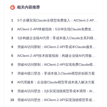
服务启动与配置
相关内容推荐
根据操作系统选择对应启动方式：
Linux/macOS系统：执行
./install-and-run.sh
1
5个步骤实现Claude全模型免费接入：AIClient-2-API技术赋能指南
Windows系统：双击运行
install-and-run.bat
2
AIClient-2-API终极指南：5分钟实现Claude免费使用的完整教程
服务启动后，通过浏览器访问
http://localhost:3000
进入
管理控制台。认证文件需从Kiro客户端获取，登录后系统会在
~/.aws/sso/cache/
3
3步构建企业级AI代理：零成本接入Claude全系列模型指南
目录生成
kiro-auth-token.json
文
件。配置过程需在Web UI的配置管理页面完成Claude Kiro O
Auth参数设置，并指定认证文件路径。
4
突破AI访问限制：AIClient-2-API零成本Claude服务实现方案全解析
5
AIClient-2-API技术探索指南：构建企业级AI代理服务的实践路径
技术解析：智能协议转换与账户池管理
6
突破AI访问限制：AIClient-2-API实现免费Claude模型调用的创新方案
7
突破AI接口壁垒：零成本接入Claude模型的创新方案
协议转换机制
AIClient-2-API的核心技术亮点在于其内置的ConverterFactory
8
AI代理服务：企业级Claude模型零成本接入解决方案
组件，该组件具备以下能力：
9
突破AI访问壁垒：3步实现顶级模型零成本调用 - AIClient-2-API技术方案全解析
实现OpenAI消息格式到Kiro API格式的自动转换
支持多模型间的请求参数适配
10
突破AI访问壁垒：AIClient-2-API实现顶级模型零成本集成的创新方案
处理不同协议间的参数映射关系