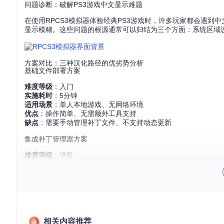
问题诊断：破解PS3游戏中文显示难题
在使用RPCS3模拟器体验经典PS3游戏时，许多玩家都会遇
显示模糊。这些问题的根源通常可以归结为三个方面：系统区域
方案对比：三种汉化路径的优劣势分析
基础文件部署方案
难度等级
：入门
实施耗时
：5分钟
适用场景
：单人本地游戏、无网络环境
优点
：操作简单、无需额外工具支持
缺点
：需要手动管理补丁文件、不支持动态更新
集成补丁管理器方案
难度等级
：进阶
实施耗时
：10分钟
适用场景
：多游戏管理、定期更新补丁
优点
：可视化操作、自动验证补丁完整性
缺点
：依赖模拟器版本、部分老旧游戏支持有限
开发者模式定制方案
相关内容推荐
难度等级
：专家