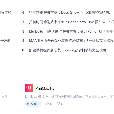
阅读体验
6
智能求职解决方案：Boss Show Time带来的招聘信
7
招聘时间筛选效率革命：Boss Show Time插件全方
8
Mu Editor问题诊断与解决方案：提升Python初学者
t全攻略
9
MAA明日方舟自动化管理终极指南：5分钟从零到精通的
10
解锁手柄操作新姿势：wiliwili宏录制功能完全攻略
/
MiniMax-H3
Claude Code 的开源替代方案。连接任意大模型，编辑代码，运行命令，自动验证 — 全自动执行。用 Rust 构建，极致性能。 ｜ An open-source alternative to Claude Code. Connect any LLM, edit code, run commands, and verify changes — autonomously. Built in Rust for speed. Get Started
0
0
Python