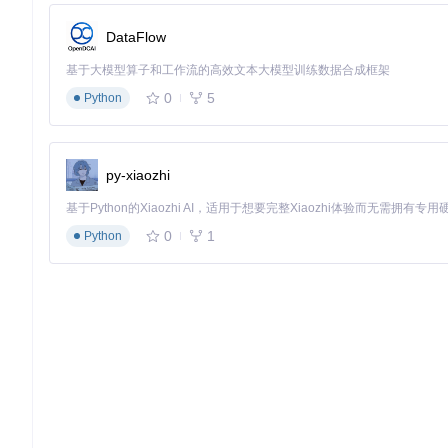
操作目标
：通过图形界面管理汉化补丁
DataFlow
执行要点
：
基于大模型算子和工作流的高效文本大模型训练数据合成框架
在游戏列表中右键点击目标游戏
0
5
Python
选择"管理游戏补丁"选项
点击"添加新补丁"并导入YAML文件
启用补丁并设置为"优先加载"
验证标准
：补丁列表中显示"已
开发者模式定制方案
py-xiaozhi
操作目标
：高级字体渲染优化
执行要点
：
0
1
Python
在设置中启用"开发者模式"
进入"高级设置" > "图形" > "字体配置"
调整以下参数：
字体缓存大小：1024MB
抗锯齿级别：4x
字符间距：0.5px
保存配置并重启模拟器
验证标准
：游戏内文本边缘平滑无锯
优化策略：提升中文显示质量的关键技巧
字体渲染增强
选择适合游戏的中文字体可以显著提升显示效果。推荐使用思源