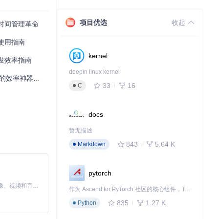
项目优选
收起
息时间管理革命
位使用指南
kernel
开发效率指南
deepin linux kernel
效率神器教程
33
16
C
docs
暂无描述
843
5.64 K
Markdown
pytorch
MiniMax H3 是一个通用的全模态生成系统。它支持对由文本、图像、视频和音频组成的多模态上下文进行统一理解，并能生成分辨率高达 2K、时长可达 15 秒的带原生立体声音频的视频。得益于面向任务泛化的系统设计，H3 在预训练阶段就已具备广泛的多模态上下文理解与生成能力，能够出色地执行复杂的多模态指令。
作为 Ascend for PyTorch 社区的核心组件，TorchNPU 是昇腾专为 PyTorch 打造的深度学习适配插件，使 PyTorch 框架能够直接调用昇腾 NPU，为开发者提供昇腾 AI 处理器的超强算力。
835
1.27 K
Python