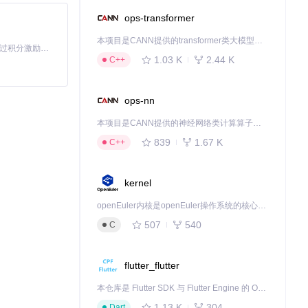
ops-transformer
本项目是CANN提供的transformer类大模型算子库，实现网络在NPU上加速计算。
「源启盛夏」暑期校园开发者成长计划旨在激活校园开源力量，通过积分激励、认证扶持、资源倾斜等形式，引导高校组织和开发者完成「入驻 — 建项目 — 做贡献 — 获认证 — 得资源」的完整闭环。无论你是想带领社团入驻平台的组织者，还是希望用代码贡献证明自己的开发者，都能在这里找到属于你的成长路径。
1.03 K
2.44 K
C++
ops-nn
本项目是CANN提供的神经网络类计算算子库，实现网络在NPU上加速计算。
839
1.67 K
C++
kernel
openEuler内核是openEuler操作系统的核心，既是系统性能与稳定性的基石，也是连接处理器、设备与服务的桥梁。
507
540
C
flutter_flutter
本仓库是 Flutter SDK 与 Flutter Engine 的 OpenHarmony 适配版本，由 CPF-Flutter 团队维护。开发者可使用熟悉的 Flutter 技术栈开发 OpenHarmony 应用，3.35.7 及以后的适配版本可基于本仓库源码构建支持 OpenHarmony 的 Flutter Engine。
。
1.13 K
304
Dart