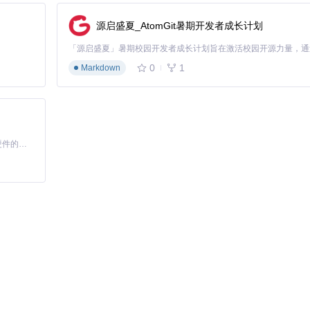
源启盛夏_AtomGit暑期开发者成长计划
0
1
Markdown
激活"状态
基于Python的Xiaozhi AI，适用于想要完整Xiaozhi体验而无需拥有专用硬件的用户。
齿
黑体或文泉驿微米黑作为默认字体，这两种字体对游戏场景的兼容性最佳