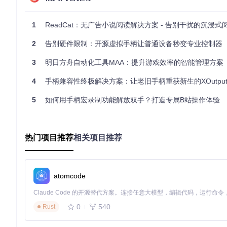
实施耗时
：30分钟
适用场景
：深度定制、修复复杂显示问题
1
ReadCat：无广告小说阅读解决方案 - 告别干扰的沉浸式
优点
：高度自定义、支持高级渲染调整
缺点
：需要了解内存结构、有系统稳定性风险
2
告别硬件限制：开源虚拟手柄让普通设备秒变专业控制器
实施指南：分场景解决方案详解
基础文件部署方案
3
明日方舟自动化工具MAA：提升游戏效率的智能管理方案
操作目标
：手动配置游戏汉化补丁
4
手柄兼容性终极解决方案：让老旧手柄重获新生的XOutpu
执行要点
：
5
如何用手柄宏录制功能解放双手？打造专属B站操作体验
定位Linux系统下的补丁目录：
~/.config/rpcs3/patches
创建与游戏ID同名的YAML文件（例如：NPUB30834.yml）
写入基本汉化配置框架：
热门项目推荐
相关项目推荐
Version:
1.0
Name:
"中文语言支持"
Author:
"社区贡献者"
Games:
atomcode
NPUB30834:
-
 [ 
patch_entry_here
0
540
Rust
验证标准
：重启模拟器后游戏标题显示为中文
集成补丁管理器方案