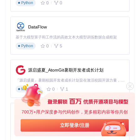
0
0
Python
<
dependencies
>
<
dependency
>
<
groupId
>
org.springframework.boot
</
groupId
>
<
artifactId
>
spring-boot-starter-web
</
artifactId
>
</
dependency
>
DataFlow
</
dependencies
>
基于大模型算子和工作流的高效文本大模型训练数据合成框架
使用Gradle构建
：
0
5
Python
plugins {

    id 
'org.springframework.boot'
 version 
'2.7.0'
源启盛夏_AtomGit暑期开发者成长计划
    id 
'io.spring.dependency-management'
 version 
'1.0.11.
    id 
'java'
「源启盛夏」暑期校园开发者成长计划旨在激活校园开源力量，通过积分激励、认证扶持、资源倾斜等形式，引导高校组织和开发者完成「入驻 — 建项目 — 做贡献 — 获认证 — 得资源」的完整闭环。无论你是想带领社团入驻平台的组织者，还是希望用代码贡献证明自己的开发者，都能在这里找到属于你的成长路径。
}

0
1
Markdown
dependencies {

    implementation 
'org.springframework.boot:spring-boot-
700万+用户深度参与代码创作，更多精彩内容等你共创
py-xiaozhi
[!WARNING] 常见误区：盲目追求最新版本。建议选择官
基于Python的Xiaozhi AI，适用于想要完整Xiaozhi体验而无需拥有专用硬件的用户。
方推荐的稳定版本，避免因版本过新导致的兼容性问题。
立即登录/注册
生产环境优先选择RELEASE版本，而非SNAPSHOT或MIL
0
1
Python
ESTONE版本。