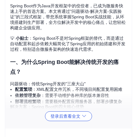
Spring Boot作为Java开发框架中的佼佼者，已成为微服务快
速上手的首选方案。本文将通过"问题驱动-解决方案-实践验
证"的三段式框架，带您系统掌握Spring Boot实战技能，从环
境搭建到生产部署，全方位解决开发中的核心痛点，让您轻松
构建企业级应用。
💡
小贴士
：Spring Boot不是对Spring框架的替代，而是通过
自动配置和起步依赖大幅简化了Spring应用的初始搭建和开发
过程，特别适合微服务架构的快速迭代需求。
一、为什么Spring Boot能解决传统开发的痛
点？
问题驱动：传统Spring开发的"三座大山"
配置繁琐
：XML配置文件冗长，不同项目间配置复用困难
依赖管理复杂
：需要手动维护各种库的版本兼容性
部署流程繁琐
：需要额外配置应用服务器，部署步骤复杂
解决方案：Spring Boot的四大核心优势
自动配置
：根据类路径依赖自动配置Spring应用上下文
登录后查看全文
独立运行
：内置Tomcat、Jetty等服务器，可直接通过
jav
a -jar
启动
起步依赖
：将常用依赖打包成starter，一行配置即可引入
完整功能