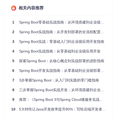
生产就绪
：内置健康检查、指标监控等运维特性
相关内容推荐
[!WARNING] 常见误区：认为Spring Boot只适合小型项
目，实际上它完全能支撑大型企业级应用，许多互联网公
1
Spring Boot零基础实战指南：从环境搭建到企业级应用部署
司的核心业务系统都基于Spring Boot构建。
实践验证：Spring Boot应用的极简结构
2
Spring Boot实战指南：从开发到部署的全流程配置技巧与性能优化
my-spring-app/

3
Spring Boot实战：零基础入门到企业级应用开发指南
├── src/

│   └── main/

4
Spring Boot实战指南：从零基础到企业级应用开发
│       ├── java/

│       │   └── com/example/

5
探索Spring Boot：从核心概念到实战部署的进阶指南
│       │       └── MyApplication.java  // 仅需一个主类

│       └── resources/

6
Spring Boot开发实战指南：从零基础到企业级部署的全流程详解
│           └── application.yml        // 配置集中管理

7
3步掌握Spring Boot：从入门到实践的零门槛指南
自测题
[ ] Spring Boot的核心优势包括自动配置、独立运行、起步
8
三步掌握Spring Boot实战开发：从环境搭建到企业级部署
依赖和生产就绪
9
[ ] Spring Boot需要手动配置Tomcat服务器才能运行
推荐：《Spring Boot 3与Spring Cloud微服务实战》第三版源代码库
[ ] 起步依赖解决了传统开发中依赖版本冲突的问题
10
5大特性让Java开发效率提升80%：写给后端开发者的Spring Boot实战指南
二、如何快速搭建Spring Boot开发环境？