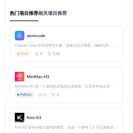
💡
小贴士
：环境准备是开发的第一步，选择合适的构建工具能
热门项目推荐
相关项目推荐
显著提升开发效率。Spring Boot官方推荐使用Maven或Gradl
e，两者各有优势，可根据团队习惯选择。
问题驱动：环境配置中的常见障碍
atomcode
JDK版本不兼容导致启动失败
构建工具配置复杂，依赖下载缓慢
Claude Code 的开源替代方案。连接任意大模型，编辑代码，运行命令，自动验证 — 全自动执行。用 Rust 构建，极致性能。 ｜ An open-source alternative to Claude Code. Connect any LLM, edit code, run commands, and verify changes — autonomously. Built in Rust for speed. Get Started
开发工具与Spring Boot版本不匹配
解决方案：标准化环境搭建流程
0
539
Rust
1. 确认系统要求
JDK 8或更高版本（推荐JDK 11，LTS版本更稳定）
Maven 3.3+或Gradle 4+
支持的IDE：IntelliJ IDEA、Eclipse（需安装Spring Tools插
MiniMax-H3
件）
2. 选择构建工具
MiniMax H3 是一个通用的全模态生成系统。它支持对由文本、图像、视频和音频组成的多模态上下文进行统一理解，并能生成分辨率高达 2K、时长可达 15 秒的带原生立体声音频的视频。得益于面向任务泛化的系统设计，H3 在预训练阶段就已具备广泛的多模态上下文理解与生成能力，能够出色地执行复杂的多模态指令。
0
0
Python
使用Maven构建
：
<
parent
>
<
groupId
>
org.springframework.boot
</
groupId
>
Kimi-K3
<
artifactId
>
spring-boot-starter-parent
</
artifactId
>
<
version
>
2.7.0
</
version
>
Kimi K3 是Kimi能力最强的模型：这是一个拥有 2.8 万亿参数的混合专家（MoE）模型，具备原生视觉理解能力，并支持 100 万 token 的上下文窗口。
</
parent
>