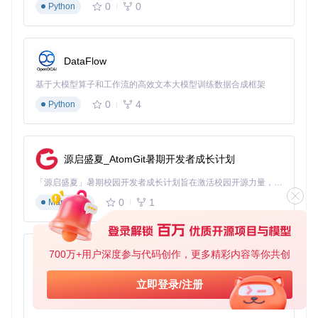
0%时适当降低游戏画质，保持流畅运行
0
0
Python
常见问题解决方案
游戏卡顿
：关闭后台不必要程序，优先保证游戏进程资源分
配
设备识别问题
：重新插拔设备后点击"刷新设备列表"按钮
DataFlow
窗口显示异常
：在配置文件中调整"窗口偏移量"参数，修正
显示位置
基于大模型算子和工作流的高效文本大模型训练数据合成框架
0
4
Python
分屏技术原理通俗解释
想象你的电脑是一家餐厅，Universal Split Screen 就像一位智
能服务员：
源启盛夏_AtomGit暑期开发者成长计划
窗口管理
：如同餐厅服务员安排座位，根据客人数量（玩家
「源启盛夏」暑期校园开发者成长计划旨在激活校园开源力量，通过积分激励、认证扶持、资源倾斜等形式，引导高校组织和开发者完成「入驻 — 建项目 — 做贡献 — 获认证 — 得资源」的完整闭环。无论你是想带领社团入驻平台的组织者，还是希望用代码贡献证明自己的开发者，都能在这里找到属于你的成长路径。
数）合理分配餐桌（屏幕空间）
0
1
Markdown
输入处理
：好比服务员准确记录每位客人的点餐（输入指
令），不会混淆订单
游戏协调
：就像厨房协调系统，确保每个菜品（游戏实例）
按顺序制作（运行）
700万+用户深度参与代码创作，更多精彩内容等你共创
py-xiaozhi
这种设计让多个游戏实例能够和谐共存，互不干扰，为每位玩
基于Python的Xiaozhi AI，适用于想要完整Xiaozhi体验而无需拥有专用硬件的用户。
立即登录/注册
家提供独立的游戏体验。
0
1
Python
分屏游戏的多样化应用场景