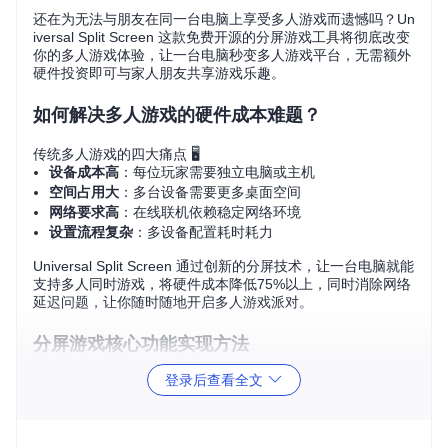
还在为无法与朋友在同一台电脑上享受多人游戏而遗憾吗？Un
iversal Split Screen 这款免费开源的分屏游戏工具将彻底改变
你的多人游戏体验，让一台电脑秒变多人游戏平台，无需额外
硬件投资即可与家人朋友共享游戏乐趣。
如何解决多人游戏的硬件成本难题？
传统多人游戏的四大痛点 🖥️
设备成本高
：每位玩家需要独立电脑或主机
空间占用大
：多台设备需要更多桌面空间
网络要求高
：在线联机依赖稳定网络环境
设置流程复杂
：多设备配置耗时耗力
Universal Split Screen 通过创新的分屏技术，让一台电脑就能
支持多人同时游戏，将硬件成本降低75%以上，同时消除网络
延迟问题，让你随时随地开启多人游戏派对。
分屏游戏核心功能实现方法
登录后查看全文
智能窗口管理系统 ⚙️
系统核心模块
Core/SplitScreenManager.cs
能够自动识别游戏
窗口，根据玩家数量智能调整窗口布局。无论是2人横向分