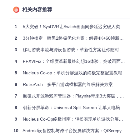
屏、4人网格布局还是自定义排列，都能一键完成设置，确保
每个玩家获得最佳视野。
相关内容推荐
多设备输入分离技术 🎮
1
5大突破！SysDVR让Switch画面同步延迟突破人类感知阈值的秘诀
通过 RawInput 模块精准识别不同键盘、鼠标和控制器的输入
信号，确保每位玩家的操作不会相互干扰。即使插入多个相同
型号的设备，系统也能准确区分并分配给对应的游戏窗口。
2
3分钟搞定！暗黑2终极优化方案：解锁4K+60帧新时代
3
移动游戏串流与跨设备游戏：革新性方案让你随时随地畅玩PC大作
5分钟快速上手分屏游戏的步骤
4
FFXVIFix：全维度革新最终幻想16体验，突破画面与性能边界的终极优化方案
第一步：获取项目代码
git 
5
Nucleus Co-op：单机分屏游戏的终极完整配置教程
clone
第二步：编译项目组件
6
RetroArch：多平台游戏模拟器的终极解决方案
打开 UniversalSplitScreen.sln 解决方案文件，编译适合你系
7
颠覆式开源游戏库管理器：Playnite带来3大突破，让100+平台游戏归于一统
统的版本。项目包含多个关键组件：
8
创新分屏革命：Universal Split Screen 让单人电脑秒变多人游戏平台
HooksCPP：负责输入信号捕获
InjectorLoader：管理游戏实例创建
9
Nucleus Co-Op终极指南：轻松实现单机游戏分屏多人协作
StartupHook：实现游戏自动配置
第三步：选择游戏配置
10
Android设备控制与跨平台投屏解决方案：QtScrcpy技术架构与应用指南
在 Config 目录下提供了多种热门游戏的预设配置文件，包