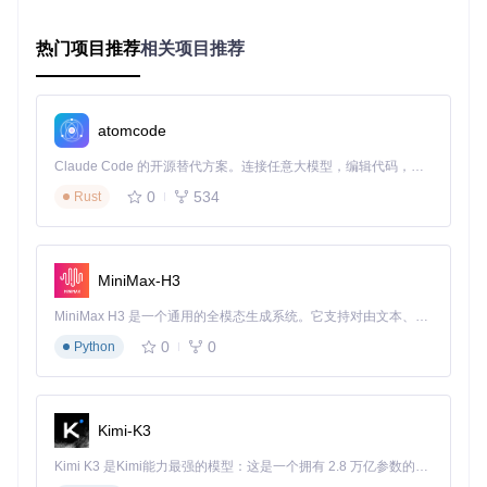
括：
我的世界（Minecraft 1.14.3.json）
热门项目推荐
相关项目推荐
星露谷物语（Stardew Valley.json）
泰拉瑞亚（Terraria.json）
饥荒联机版（Dont Starve Together.json）
第四步：连接输入设备
atomcode
将多个键盘、鼠标或控制器连接到电脑，系统会自动识别所有
Claude Code 的开源替代方案。连接任意大模型，编辑代码，运行命令，自动验证 — 全自动执行。用 Rust 构建，极致性能。 ｜ An open-source alternative to Claude Code. Connect any LLM, edit code, run commands, and verify changes — autonomously. Built in Rust for speed. Get Started
设备，你只需在界面中简单分配即可。
0
534
Rust
第五步：启动分屏游戏
运行主程序，选择游戏和分屏模式，点击"开始"按钮即可立即
享受多人游戏乐趣！
MiniMax-H3
分屏游戏实用技巧与优化建议
MiniMax H3 是一个通用的全模态生成系统。它支持对由文本、图像、视频和音频组成的多模态上下文进行统一理解，并能生成分辨率高达 2K、时长可达 15 秒的带原生立体声音频的视频。得益于面向任务泛化的系统设计，H3 在预训练阶段就已具备广泛的多模态上下文理解与生成能力，能够出色地执行复杂的多模态指令。
0
0
Python
提升分屏游戏体验的三个实用技巧 💡
窗口优先级设置
：在多任务处理时，可通过 Alt+Tab 快速
切换不同游戏窗口，确保当前操作窗口获得焦点
设备快速切换
：按住 Ctrl+Shift+数字键可临时切换设备与
Kimi-K3
游戏窗口的对应关系，适应临时换人需求
性能监控工具
：开启系统资源监控，当 CPU 占用超过8
Kimi K3 是Kimi能力最强的模型：这是一个拥有 2.8 万亿参数的混合专家（MoE）模型，具备原生视觉理解能力，并支持 100 万 token 的上下文窗口。