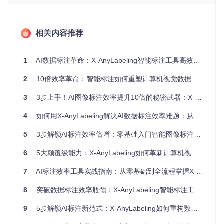
精细动作姿态标注
体育训练分析、安防监控等场景需要精确标注人体关键点。手
相关内容推荐
动标注不仅耗时，还难以保证关键点位置的准确性和一致性。
X-AnyLabeling的姿态估计算法能自动识别20+人体关键点，让
复杂动作标注变得轻松。
1
AI数据标注革命：X-AnyLabeling智能标注工具高效指南
智能标注软件人体姿态标注展示：自动识别滑雪者的关节位
2
10倍效率革命：智能标注如何重塑计算机视觉数据处理流程
置，适用于运动分析、行为识别等场景
3
3步上手！AI图像标注效率提升10倍的秘密武器：X-AnyLabeling全攻略
专业领域特殊标注
4
如何用X-AnyLabeling解决AI数据标注效率难题：从入门到精通
医疗影像、工业质检等专业领域对标注精度要求极高，且需要
专业知识。X-AnyLabeling针对这些场景提供了定制化解决方
5
3步解锁AI标注效率倍增：零基础入门智能图像标注工具
案，让专业人员能更高效地完成标注工作。
6
5大颠覆级能力：X-AnyLabeling如何革新计算机视觉数据标注流程
⚡ 核心能力：AI如何颠覆传统标注流程？
7
AI标注效率工具实战指南：从零基础到全流程掌握X-AnyLabeling
X-AnyLabeling的强大之处在于将多种AI技术无缝整合到标注
流程中，形成了一套完整的智能标注生态系统。
8
突破数据标注效率瓶颈：X-AnyLabeling智能标注工具革新实践
自动目标检测与分割
9
5步解锁AI标注新范式：X-AnyLabeling如何重构数据生产流程？
内置100+种预训练模型，涵盖从通用目标检测到细分领域的专