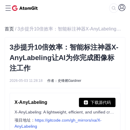
首页
/ 3步提升10倍效率：智能标注神器X-AnyLabeling让AI为你完成图像标注工作
3步提升10倍效率：智能标注神器X-
AnyLabeling让AI为你完成图像标
注工作
2026-05-03 11:28:18
作者：史锋燃Gardner
X-AnyLabeling
下载源代码
X-AnyLabeling: A lightweight, efficient, and unified cross-platform desktop application for annotating text, image, video, and multimodal data, combining versatile built-in tools with state-of-the-art AI models and flexible multi-format export.
项目地址：
https://gitcode.com/gh_mirrors/xa/X-
AnyLabeling