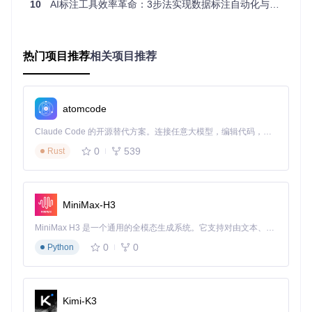
10
AI标注工具效率革命：3步法实现数据标注自动化与精准化
业模型：
▶️
目标检测
：支持YOLO系列、DAMO-YOLO等主流模型，能
自动识别图像中的各类物体 ▶️
实例分割
：集成Segment Anyth
热门项目推荐
相关项目推荐
ing、Edge-SAM等模型，精确分割目标轮廓 ▶️
全景分割
：一
次性完成图像中所有物体的像素级标注
📌
技术亮点
：模型切换无需重启软件，可实时比较不同模型的
atomcode
标注效果，选择最优结果
Claude Code 的开源替代方案。连接任意大模型，编辑代码，运行命令，自动验证 — 全自动执行。用 Rust 构建，极致性能。 ｜ An open-source alternative to Claude Code. Connect any LLM, edit code, run commands, and verify changes — autonomously. Built in Rust for speed. Get Started
多模态AI交互助手
0
539
Rust
创新的视觉问答(VQA)功能让你可以用自然语言与AI对话，获
取图像理解和标注建议：
MiniMax-H3
图像标注神器AI聊天助手界面：通过对话方式获取图像分析结
果，支持中文自然语言交互
MiniMax H3 是一个通用的全模态生成系统。它支持对由文本、图像、视频和音频组成的多模态上下文进行统一理解，并能生成分辨率高达 2K、时长可达 15 秒的带原生立体声音频的视频。得益于面向任务泛化的系统设计，H3 在预训练阶段就已具备广泛的多模态上下文理解与生成能力，能够出色地执行复杂的多模态指令。
0
0
行业定制化解决方案
Python
针对不同行业需求优化的专用标注工具：
▶️
车牌识别与OCR
：自动识别车牌字符和车辆信息，适用于交
Kimi-K3
通管理场景