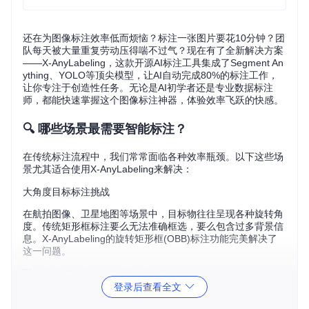
还在为图像标注效率低而烦恼？标注一张图片要花10分钟？团
队每天被大量重复劳动压得喘不过气？现在有了全新解决方案
——X-AnyLabeling，这款开源AI标注工具集成了Segment An
ything、YOLO等顶尖模型，让AI自动完成80%的标注工作，
让你专注于创造性任务。无论是AI初学者还是专业数据标注
师，都能快速掌握这个图像标注神器，体验效率飞跃的快感。
🔍 哪些场景最需要智能标注？
在传统标注流程中，我们常常面临各种效率瓶颈。以下这些场
景尤其适合使用X-AnyLabeling来解决：
大角度目标标注挑战
在航拍图像、卫星地图等场景中，目标物往往呈现各种旋转角
度。传统矩形框标注要么无法准确框选，要么包含过多背景信
息。X-AnyLabeling的旋转矩形框(OBB)标注功能完美解决了
这一问题。
登录后查看全文
AI标注工具旋转矩形框标注效果：精准标注港口中不同朝向的
船只，适用于航拍图像、卫星地图等场景