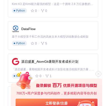
Kimi K3 是Kimi能力最强的模型：这是一个拥有 2.8 万亿参数的混合专家（MoE）模型，具备原生视觉理解能力，并支持 100 万 token 的上下文窗口。
AI辅助标注方法车牌识别效果：自动检测并识别车牌号码，准
0
0
Python
确率达98%以上
▶️
医学影像标注
：辅助医生识别病变区域，支持多种医学影像
格式
DataFlow
图像标注效率提升医学影像标注示例：自动识别超声图像中的
基于大模型算子和工作流的高效文本大模型训练数据合成框架
病变区域，辅助医疗诊断
0
5
Python
📊 效率对比：AI标注vs传统手动标注
准
源启盛夏_AtomGit暑期开发者成长计划
手动标
AI辅助标
效率提
标注场景
确
注耗时
注耗时
升倍数
率
「源启盛夏」暑期校园开发者成长计划旨在激活校园开源力量，通过积分激励、认证扶持、资源倾斜等形式，引导高校组织和开发者完成「入驻 — 建项目 — 做贡献 — 获认证 — 得资源」的完整闭环。无论你是想带领社团入驻平台的组织者，还是希望用代码贡献证明自己的开发者，都能在这里找到属于你的成长路径。
通用目标检测
9
0
1
Markdown
8小时
40分钟
12倍
(100张图)
5%
人体姿态标注
9
6小时
30分钟
12倍
(50张图)
2%
700万+用户深度参与代码创作，更多精彩内容等你共创
py-xiaozhi
医学影像分割
8
5小时
25分钟
12倍
(20张图)
8%
基于Python的Xiaozhi AI，适用于想要完整Xiaozhi体验而无需拥有专用硬件的用户。
立即登录/注册