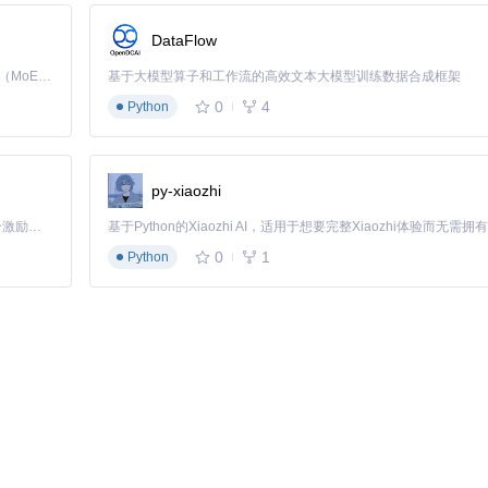
DataFlow
Kimi K3 是Kimi能力最强的模型：这是一个拥有 2.8 万亿参数的混合专家（MoE）模型，具备原生视觉理解能力，并支持 100 万 token 的上下文窗口。
基于大模型算子和工作流的高效文本大模型训练数据合成框架
现噪点和 artifacts，建议根据显示器分辨率和尺寸适当调整，1.0-1.3
0
4
，应尽量使用auto或与显示器匹配的比例值。
Python
py-xiaozhi
「源启盛夏」暑期校园开发者成长计划旨在激活校园开源力量，通过积分激励、认证扶持、资源倾斜等形式，引导高校组织和开发者完成「入驻 — 建项目 — 做贡献 — 获认证 — 得资源」的完整闭环。无论你是想带领社团入驻平台的组织者，还是希望用代码贡献证明自己的开发者，都能在这里找到属于你的成长路径。
太大或损坏"错误，无法进入游戏。该地图包含丰富的自定义模型和剧情，
0
1
Python
地图，体验更多精彩的游戏内容，不再受限于原生游戏的地图大小限制。