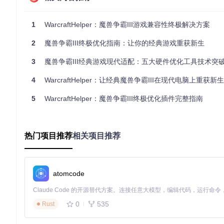
extend_view
=
true
; 扩展游戏视野，默认值: true
适用场景矩阵
1
WarcraftHelper：魔兽争霸III游戏兼容性终极解决方案
硬件配置
推荐设置
1080P普通显示器
2
魔兽争霸III终极优化指南：让你的经典游戏重获新生
aspect_ratio=auto, sharpness=1.0
2K/4K宽屏显示器
aspect_ratio=16:9, sharpness=1.2
3
魔兽争霸III经典游戏现代适配：五大硬件优化工具技术突
超宽屏显示器
aspect_ratio=21:9, sharpness=1.5
4
WarcraftHelper：让经典魔兽争霸III在现代电脑上重获新生
笔记本电脑
aspect_ratio=auto, fix_ui=true
5
WarcraftHelper：魔兽争霸III终极优化插件完整指南
配置步骤
打开WarcraftHelper.ini配置文件
找到[widescreen]部分
设置enable=true启用宽屏适配
热门项目推荐
相关项目推荐
根据显示器类型选择合适的aspect_ratio值
调整sharpness参数优化画面清晰度
保存配置文件并重启游戏
atomcode
⚠️ 注意：手动指定aspect_ratio时，请确保与显示器实际比例一
w选项以获得最大视野。
0
535
Rust
效果验证
启用宽屏适配后，游戏画面将保持正确比例，同时视野范围显著扩