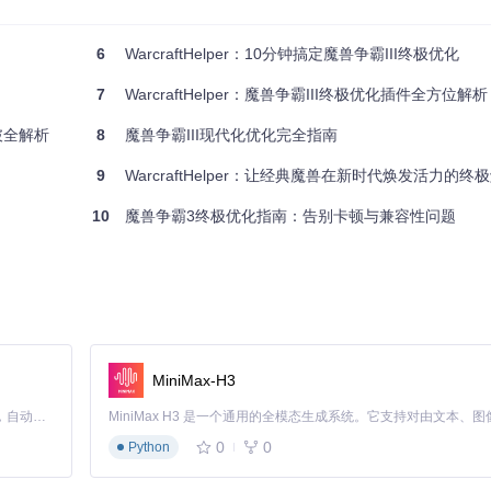
6
WarcraftHelper：10分钟搞定魔兽争霸III终极优化
7
WarcraftHelper：魔兽争霸III终极优化插件全方位解析
破全解析
8
魔兽争霸III现代化优化完全指南
9
WarcraftHelper：让经典魔兽在新时代焕发活力的终
10
魔兽争霸3终极优化指南：告别卡顿与兼容性问题
MiniMax-H3
致，否则可能导致画面变形。 💡 技巧：对于21:9超宽屏显示器，建议同时启用e
Claude Code 的开源替代方案。连接任意大模型，编辑代码，运行命令，自动验证 — 全自动执行。用 Rust 构建，极致性能。 ｜ An open-source alternative to Claude Code. Connect any LLM, edit code, run commands, and verify changes — autonomously. Built in Rust for speed. Get Started
0
0
Python
大。在21:9超宽屏显示器上，战略地图可视面积增加约47%，单位模型