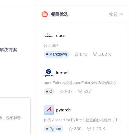
项目优选
收起
docs
暂无描述
极解决方案
843
5.62 K
Markdown
kernel
openEuler内核是openEuler操作系统的核心，既是系统性能与稳定性的基石，也是连接处理器、设备与服务的桥梁。
507
537
C
pytorch
xtend_vie
MiniMax H3 是一个通用的全模态生成系统。它支持对由文本、图像、视频和音频组成的多模态上下文进行统一理解，并能生成分辨率高达 2K、时长可达 15 秒的带原生立体声音频的视频。得益于面向任务泛化的系统设计，H3 在预训练阶段就已具备广泛的多模态上下文理解与生成能力，能够出色地执行复杂的多模态指令。
作为 Ascend for PyTorch 社区的核心组件，TorchNPU 是昇腾专为 PyTorch 打造的深度学习适配插件，使 PyTorch 框架能够直接调用昇腾 NPU，为开发者提供昇腾 AI 处理器的超强算力。
830
1.26 K
Python
比例正常，建筑