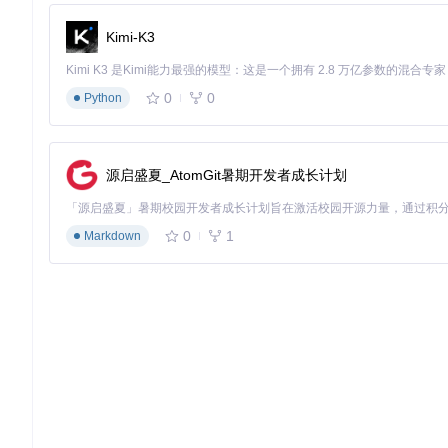
细节清晰可见。
Kimi-K3
常见误区
❌ 认为sharpness值越高画面越清晰：过高的锐化值会导致画面出
0
0
❌ 强制使用不匹配的aspect_ratio：这会导致画面拉伸或压缩
Python
地图大小限制解除：大型战役地图加载解决方案
源启盛夏_AtomGit暑期开发者成长计划
问题场景
尝试加载《艾泽拉斯英雄传》自定义战役地图时，游戏提示"地图
MB，超过了魔兽争霸III原生的地图大小限制。
0
1
Markdown
核心价值
通过地图大小限制解除功能，玩家可以加载各种大型自定义战役
实施指南
基础配置
[map]
unlock_size
=
true
; 启用地图大小限制解除，默认值: false
max_size
=
15
; 设置最大地图容量为15MB，默认值: 10
进阶调优