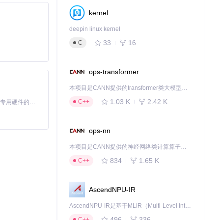
kernel
deepin linux kernel
之间为最佳范围。
33
16
C
ops-transformer
本项目是CANN提供的transformer类大模型算子库，实现网络在NPU上加速计算。
1.03 K
2.42 K
C++
基于Python的Xiaozhi AI，适用于想要完整Xiaozhi体验而无需拥有专用硬件的用户。
文件大小约15
ops-nn
本项目是CANN提供的神经网络类计算算子库，实现网络在NPU上加速计算。
834
1.65 K
C++
AscendNPU-IR
AscendNPU-IR是基于MLIR（Multi-Level Intermediate Representation）构建的，面向昇腾亲和算子编译时使用的中间表示，提供昇腾完备表达能力，通过编译优化提升昇腾AI处理器计算效率，支持通过生态框架使能昇腾AI处理器与深度调优
496
336
C++