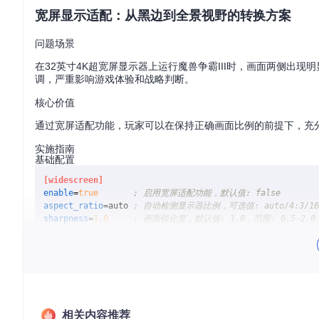
宽屏显示适配：从黑边到全景视野的转换方案
问题场景
在32英寸4K超宽屏显示器上运行魔兽争霸III时，画面两侧出
调，严重影响游戏体验和战略判断。
核心价值
通过宽屏适配功能，玩家可以在保持正确画面比例的前提下，充
实施指南
基础配置
[widescreen]
enable
=
true
; 启用宽屏适配功能，默认值: false
aspect_ratio
=auto 
; 自动检测显示器比例，可选值: auto/4:3/16:
sharpness
=
1.0
; 画面锐化度，默认值: 1.0，范围: 0.5-2.0
进阶调优
[widescreen]
enable
=
true
aspect_ratio
=
21
:
9
; 手动指定21:9超宽屏比例
sharpness
=
1.5
; 提高锐化度至1.5，增强画面细节
fix_ui
=
true
; 修复宽屏下UI元素错位问题，默认值: true
相关内容推荐