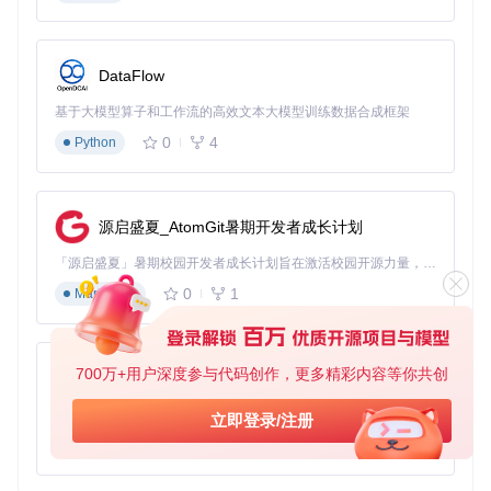
DataFlow
基于大模型算子和工作流的高效文本大模型训练数据合成框架
0
4
Python
源启盛夏_AtomGit暑期开发者成长计划
「源启盛夏」暑期校园开发者成长计划旨在激活校园开源力量，通过积分激励、认证扶持、资源倾斜等形式，引导高校组织和开发者完成「入驻 — 建项目 — 做贡献 — 获认证 — 得资源」的完整闭环。无论你是想带领社团入驻平台的组织者，还是希望用代码贡献证明自己的开发者，都能在这里找到属于你的成长路径。
0
1
Markdown
700万+用户深度参与代码创作，更多精彩内容等你共创
py-xiaozhi
基于Python的Xiaozhi AI，适用于想要完整Xiaozhi体验而无需拥有专用硬件的用户。
立即登录/注册
0
1
Python