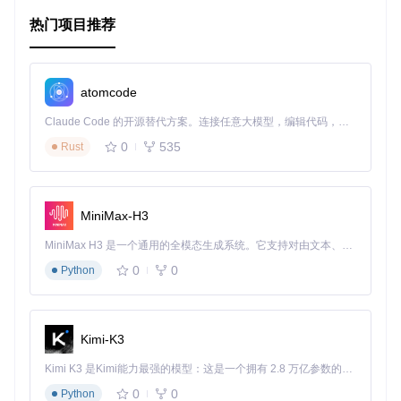
元数据保存。
热门项目推荐
项目特点
灵活性
：自定义 JSON 规则使得你可以针对每个网站或多
atomcode
个网站设定不同的处理策略。
智能化
：内置 Readability 模块自动识别并提取主要内容，
Claude Code 的开源替代方案。连接任意大模型，编辑代码，运行命令，自动验证 — 全自动执行。用 Rust 构建，极致性能。 ｜ An open-source alternative to Claude Code. Connect any LLM, edit code, run commands, and verify changes — autonomously. Built in Rust for speed. Get Started
提升阅读质量。
0
535
Rust
社区驱动
：预置了社区贡献的规则集，也可以提交自己的
规则分享给其他用户。
易用性
：在 TT-RSS 的偏好设置中有一个专门的 FeedIron
面板，方便配置和测试。
MiniMax-H3
兼容性
：与 Docker 和非 Docker 环境下的 tt-rss 兼容，安
装过程清晰明确。
MiniMax H3 是一个通用的全模态生成系统。它支持对由文本、图像、视频和音频组成的多模态上下文进行统一理解，并能生成分辨率高达 2K、时长可达 15 秒的带原生立体声音频的视频。得益于面向任务泛化的系统设计，H3 在预训练阶段就已具备广泛的多模态上下文理解与生成能力，能够出色地执行复杂的多模态指令。
0
0
Python
无论是对技术宅还是普通用户来说，FeedIron 提供了一个强
大而直观的方式，以获得更加个性化的 RSS 阅读体验。如果
你厌倦了网站提供的摘要或不完整的全文，那么 FeedIron 将
是你不可错过的选择。现在就尝试安装并开启你的定制化阅读
Kimi-K3
之旅吧！
Kimi K3 是Kimi能力最强的模型：这是一个拥有 2.8 万亿参数的混合专家（MoE）模型，具备原生视觉理解能力，并支持 100 万 token 的上下文窗口。
0
0
Python