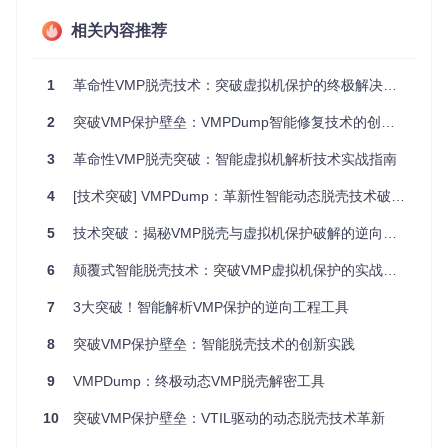
相关内容推荐
重构导入表逻辑：VMPDump的技术突破点
VTIL框架的创新应用
1
革命性VMP脱壳技术：突破虚拟机保护的终极解决方案
VMPDump深度整合VTIL框架，将二进制指令提升为高级中间
表示（IR），这一过程类似于将加密的文本翻译成通用语言。
2
突破VMP保护壁垒：VMPDump智能修复技术的创新实践
通过VTIL的强大分析能力，VMPDump能够精准识别VMP存根
的逻辑意图，即使在高度混淆的代码中也能准确提取关键信
3
革命性VMP脱壳突破：智能虚拟机解析技术实战指南
息。这种基于IR的分析方法，相比传统静态分析工具，大大提
高了对变异代码的识别率。
4
[技术突破] VMPDump：革新性智能动态脱壳技术破解虚拟机保护
节扩展技术：解决字节替换难题
5
技术突破：揭秘VMP脱壳与虚拟机保护破解的逆向分析革新
在处理变异例程时，VMPDump面临一个关键挑战：直接替换
6
颠覆式智能脱壳技术：突破VMP虚拟机保护的实战指南
VMP导入存根调用所需的字节数可能不足。此时，节扩展技术
应运而生。该技术通过扩展代码节，注入一个跳转到导入thun
7
3大突破！智能解析VMP保护的逆向工程工具
k的存根，然后将VMP导入存根调用替换为5字节相对调用或跳
转到注入存根。这一创新思路巧妙解决了空间不足的问题，确
8
突破VMP保护壁垒：智能脱壳技术的创新实践
保了导入表修复的完整性。
9
VMPDump：终极动态VMP脱壳解密工具
研究启示
：节扩展技术展示了在有限空间内进行代码重定向的
可能性，为其他需要代码注入的场景提供了宝贵参考。
10
突破VMP保护壁垒：VTIL驱动的动态脱壳技术革新
快速上手VMPDump：从构建到使用