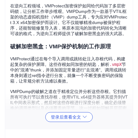
在逆向工程领域，VMProtect加密保护如同给代码加了多层密
码锁，让分析工作举步维艰。VMPDump作为一款基于VTIL框
架的动态虚拟机指针（VMP）dump工具，专为应对VMProtec
t 3.X x64加密保护而设计。它不仅能够精准dump被保护程
序，还能智能修复导入表，将原本混沌的加密代码转化为清晰
可读的格式，为逆向工程师提供了破解加密黑盒的强大武器。
破解加密黑盒：VMP保护机制的工作原理
VMProtect通过在每个导入调用或跳转处注入存根代码，构建
起复杂的保护屏障。这些存根如同加密的钥匙，解析
.vmpX
节
中的"混淆"thunk，并添加固定常量进行"去混淆"。调用或跳转
本身则通过ret指令进行分发，就像一个不断变换密码的保险
箱，让常规分析方法难以奏效。
VMPDump的破解之道在于精准定位并分析这些存根。它扫描
所有可执行节以查找存根，使用VTIL x64提升器将其提升到VT
IL中间表示形式，然后对这些存根进行深度分析，确定必须替
换的调用类型以及必须覆盖的字节。这一过程如同解开层层密
码，最终获取程序的真实面目。
登录后查看全文
研究启示
：VMPDump的动态解析方法为其他加密保护机制的
破解提供了新思路，即通过中间表示层分析代码行为，而非直
接面对复杂的加密指令。