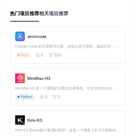
环境搭建与构建
热门项目推荐
相关项目推荐
VMPDump支持CMake和Visual Studio两种构建方式，满足不
同开发者的习惯。
CMake构建步骤
：
atomcode
克隆仓库：
git clone https://gitcode.com/gh_mir
Claude Code 的开源替代方案。连接任意大模型，编辑代码，运行命令，自动验证 — 全自动执行。用 Rust 构建，极致性能。 ｜ An open-source alternative to Claude Code. Connect any LLM, edit code, run commands, and verify changes — autonomously. Built in Rust for speed. Get Started
rors/vm/vmpdump
0
533
Rust
创建构建目录：
mkdir build && cd build
生成项目文件：
cmake -G "Visual Studio 16 2019"
..
构建项目：
cmake --build . --config Release
MiniMax-H3
Visual Studio构建
： 在VS中打开VMPDump.sln，替换VTIL-
MiniMax H3 是一个通用的全模态生成系统。它支持对由文本、图像、视频和音频组成的多模态上下文进行统一理解，并能生成分辨率高达 2K、时长可达 15 秒的带原生立体声音频的视频。得益于面向任务泛化的系统设计，H3 在预训练阶段就已具备广泛的多模态上下文理解与生成能力，能够出色地执行复杂的多模态指令。
NativeLifers/VTIL-Core/Keystone/Capstone的包含/库目录，
0
0
Python
确保项目使用C++20标准。
命令行操作与故障排查
VMPDump的命令格式简洁明了：
Kimi-K3
Kimi K3 是Kimi能力最强的模型：这是一个拥有 2.8 万亿参数的混合专家（MoE）模型，具备原生视觉理解能力，并支持 100 万 token 的上下文窗口。