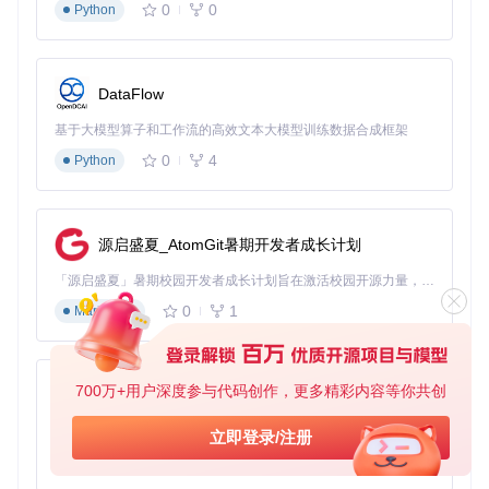
0
0
Python
参数说明
：
<目标进程ID>
：目标进程的ID，支持十进制或十六进制
DataFlow
<目标模块>
：需要dump和修复的模块名称，进程映像模块
使用空字符串("")
基于大模型算子和工作流的高效文本大模型训练数据合成框架
[-ep=<入口点RVA>]
：可选，指定入口点RVA（十六进
0
4
Python
制）
[-disable-reloc]
：可选，在输出映像中标记重定位已剥
离
故障排查小贴士
：
源启盛夏_AtomGit暑期开发者成长计划
「源启盛夏」暑期校园开发者成长计划旨在激活校园开源力量，通过积分激励、认证扶持、资源倾斜等形式，引导高校组织和开发者完成「入驻 — 建项目 — 做贡献 — 获认证 — 得资源」的完整闭环。无论你是想带领社团入驻平台的组织者，还是希望用代码贡献证明自己的开发者，都能在这里找到属于你的成长路径。
确保目标进程已完成VMProtect初始化和解包，处于或超过
原始入口点（OEP）
0
1
Markdown
若提示"无法打开进程"，检查进程ID是否正确，以及是否以
管理员权限运行
导入表修复不完整时，尝试增加扫描深度或检查是否存在特
700万+用户深度参与代码创作，更多精彩内容等你共创
殊变异的存根
py-xiaozhi
VMPDump运行截图：导入表解析过程
基于Python的Xiaozhi AI，适用于想要完整Xiaozhi体验而无需拥有专用硬件的用户。
立即登录/注册
0
1
Python
实战案例：某加壳软件分析