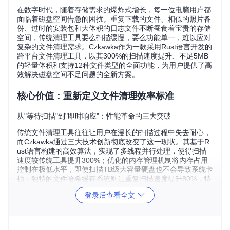
在数字时代，随着存储需求的爆炸式增长，每一位电脑用户都
面临着磁盘空间告急的困扰。重复下载的文件、相似的照片备
份、过时的安装包和大体积的日志文件不断蚕食着宝贵的存储
空间，传统清理工具要么扫描缓慢，要么功能单一，难以应对
复杂的文件清理需求。Czkawka作为一款采用Rust语言开发的
跨平台文件清理工具，以其300%的扫描速度提升、不足5MB
的轻量体积和支持12种文件类型的全面功能，为用户提供了高
效解决磁盘空间不足问题的全新方案。
核心价值：重新定义文件清理效率标准
从"等待扫描"到"即时响应"：性能革命的三大突破
传统文件清理工具往往让用户在漫长的扫描过程中失去耐心，
而Czkawka通过三大技术创新彻底改变了这一现状。其基于R
ust语言构建的高效算法，实现了多线程并行处理，使得扫描
速度较传统工具提升300%；优化的内存管理机制将内存占用
控制在极低水平，即使扫描TB级大容量硬盘也不会导致系统卡
顿；独特的文件哈希缓存系统则让重复扫描速度提升80%，特
别适合定期维护场景。
登录后查看全文
跨平台无界：一次部署，全场景覆盖