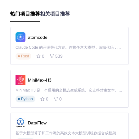
启动Czkawka并切换到"重复文件"模块
添加目标目录（如Downloads文件夹）
点击"扫描"并等待结果，一键选择重复项进行清理
热门项目推荐
相关项目推荐
💡
技巧提示
：使用"按路径规则自动选择"功能，可设置保留特
定目录下的文件，如优先保留"文档/定稿"文件夹中的文件。
atomcode
相似图片管理：告别"拍照一时爽，整理火葬场"
Claude Code 的开源替代方案。连接任意大模型，编辑代码，运行命令，自动验证 — 全自动执行。用 Rust 构建，极致性能。 ｜ An open-source alternative to Claude Code. Connect any LLM, edit code, run commands, and verify changes — autonomously. Built in Rust for speed. Get Started
问题
：相册中大量相似的照片（不同角度、轻微编辑、重复保
存）占用存储空间，手动筛选效率低下。
0
539
Rust
解决方案
：Czkawka的相似图片识别功能采用感知哈希算法，
能够识别旋转、裁剪、滤镜处理后的相似图片，支持0-100%
的相似度阈值调节。
MiniMax-H3
原理简析
：感知哈希算法通过将图片转换为低分辨率灰度图，
MiniMax H3 是一个通用的全模态生成系统。它支持对由文本、图像、视频和音频组成的多模态上下文进行统一理解，并能生成分辨率高达 2K、时长可达 15 秒的带原生立体声音频的视频。得益于面向任务泛化的系统设计，H3 在预训练阶段就已具备广泛的多模态上下文理解与生成能力，能够出色地执行复杂的多模态指令。
计算其哈希值，再比较不同图片哈希值的汉明距离来判断相似
度，既保证了识别准确性，又大大降低了计算资源消耗。
0
0
Python
快速体验
：
在主界面选择"相似图片"功能
DataFlow
添加图片目录并设置相似度阈值（建议85%）
扫描完成后，通过预览功能对比相似图片并删除冗余项
基于大模型算子和工作流的高效文本大模型训练数据合成框架