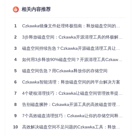
无论是Windows、macOS还是Linux系统，Czkawka都能提供
相关内容推荐
一致的用户体验和功能支持。不同于某些工具仅支持特定平
台，Czkawka采用绿色免安装设计，解压后即可运行，无需担
心系统兼容性问题。这种跨平台特性使其成为多设备用户的理
1
Czkawka镜像文件处理终极指南：释放磁盘空间的完整解决方案
想选择，无论是个人电脑、工作站还是服务器环境，都能轻松
应对文件清理需求。
2
3步释放磁盘空间：Czkawka开源清理工具的终极解决方案
场景化应用：解决真实环境中的存储难题
3
磁盘空间持续告急？Czkawka开源磁盘清理工具让你的存储空间重获新生
重复文件清理：终结"下载了就忘"的存储浪费
4
如何用3步释放90%磁盘空间？开源清理工具Czkawka实战指南
问题
：下载文件夹中堆积的重复文件占用大量空间，手动清理
5
磁盘空间告急？用Czkawka释放你的存储空间
耗时且容易遗漏。
6
Czkawka智能清理：释放磁盘空间的跨平台解决方案
解决方案
：Czkawka的重复文件查找功能通过多级比对机制
（先大小后哈希）快速识别重复文件，支持按文件类型、修改
7
4个硬核清理技巧：Czkawka让磁盘空间管理效率提升300%
日期等多维度筛选。
验证方法
：扫描完成后，系统会生成重复文件组列表，显示每
8
告别磁盘臃肿：Czkawka开源工具的高效磁盘管理全攻略
组文件的路径、大小和相似度，用户可直观比较并选择保留版
本。
9
7个高效磁盘清理技巧：Czkawka让你的存储空间释放30%以上
快速体验
：
10
高效解决磁盘空间不足问题的Czkawka工具：释放电脑存储空间的全方位解决方案