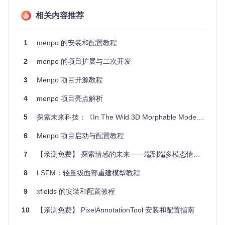
数据可视化。
相关内容推荐
Menpo还有一系列配套项目，如menpofit（变形模型实现）、
menpo3d（3D网格处理）和menpodetect（对象检测工具
包），进一步增强了其在复杂任务中的应用潜力。
1
menpo 的安装和配置教程
2
menpo 的项目扩展与二次开发
项目特点
3
Menpo 项目开源教程
易用性
：从底层设计起，Menpo致力于简化图像和网格数
据的处理流程。
4
menpo 项目亮点解析
注解优先
：地标处理是其核心部分，提供了多种与地标相
关的操作。
5
探索未来科技：《In The Wild 3D Morphable Models》开源项目
集成生态
：与主流的科学计算库无缝对接，如Numpy、Sci
py和Matplotlib。
6
Menpo 项目启动与配置教程
跨平台
：适用于多种操作系统，提供详尽的文档和支持。
7
【亲测免费】 探索情感的未来——端到端多模态情绪识别深度神经网络开源项目
测试完善
：全面的单元测试确保代码质量。
Menpo不仅是一个强大的工具，也是开发者和研究人员探索图
8
LSFM：轻量级面部重建模型教程
像和3D数据的强大伙伴。无论是学术研究还是商业应用，Men
po都能提供高效、灵活的支持。立即尝试，让我们一起发掘这
9
xfields 的安装和配置教程
个库的无限可能吧！
10
【亲测免费】 PixelAnnotationTool 安装和配置指南