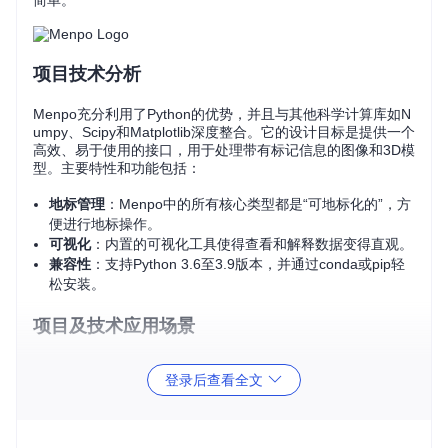
简单。
项目技术分析
Menpo充分利用了Python的优势，并且与其他科学计算库如N
umpy、Scipy和Matplotlib深度整合。它的设计目标是提供一个
高效、易于使用的接口，用于处理带有标记信息的图像和3D模
型。主要特性和功能包括：
地标管理
：Menpo中的所有核心类型都是“可地标化的”，方
便进行地标操作。
可视化
：内置的可视化工具使得查看和解释数据变得直观。
兼容性
：支持Python 3.6至3.9版本，并通过conda或pip轻
松安装。
项目及技术应用场景
Menpo在多个场景下都有广泛的应用，尤其适合：
登录后查看全文
计算机视觉研究：例如面部识别、物体检测和图像分析。
机器学习算法开发：利用注解数据训练和评估模型。
数字媒体：在图像和3D模型处理中进行精确的几何变换和