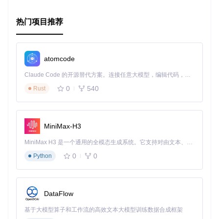
热门项目推荐
atomcode
Claude Code 的开源替代方案。连接任意大模型，编辑代码，运行命令，自动验证 — 全自动执行。用 Rust 构建，极致性能。 ｜ An open-source alternative to Claude Code. Connect any LLM, edit code, run commands, and verify changes — autonomously. Built in Rust for speed. Get Started
0
540
Rust
MiniMax-H3
MiniMax H3 是一个通用的全模态生成系统。它支持对由文本、图像、视频和音频组成的多模态上下文进行统一理解，并能生成分辨率高达 2K、时长可达 15 秒的带原生立体声音频的视频。得益于面向任务泛化的系统设计，H3 在预训练阶段就已具备广泛的多模态上下文理解与生成能力，能够出色地执行复杂的多模态指令。
0
0
Python
DataFlow
基于大模型算子和工作流的高效文本大模型训练数据合成框架