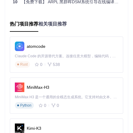
10
【免费下载】 ARPL 黑群晖DSM系统引导在线编译工具
这种流程特别适合家庭用户，整个过程无需接触任何配置文
件，实测部署时间可控制在15分钟内。
企业环境：5项高级配置指南
热门项目推荐
相关项目推荐
自定义MAC地址
：在cmdline菜单中使用"Change MAC"功
能锁定网络标识
RAID配置
：通过
files/board/arpl/overlayfs/etc/samba/sm
b.conf
优化共享性能
atomcode
HBA卡支持
：选择DS3622xs+型号获得完整的硬盘SMAR
Claude Code 的开源替代方案。连接任意大模型，编辑代码，运行命令，自动验证 — 全自动执行。用 Rust 构建，极致性能。 ｜ An open-source alternative to Claude Code. Connect any LLM, edit code, run commands, and verify changes — autonomously. Built in Rust for speed. Get Started
T信息支持
多网卡绑定
：修改
files/board/arpl/overlayfs/etc/init.d/S41
0
538
Rust
dhcpcd
配置网络聚合
证书部署
：通过SSH上传SSL证书至/overlayfs/etc/ssh目
录
MiniMax-H3
企业用户需注意，ARPL目前对超过16盘位的存储配置支持有
限，复杂RAID环境建议进行压力测试。
MiniMax H3 是一个通用的全模态生成系统。它支持对由文本、图像、视频和音频组成的多模态上下文进行统一理解，并能生成分辨率高达 2K、时长可达 15 秒的带原生立体声音频的视频。得益于面向任务泛化的系统设计，H3 在预训练阶段就已具备广泛的多模态上下文理解与生成能力，能够出色地执行复杂的多模态指令。
0
0
Python
效率对比：传统方法VS ARPL智能方案
对比项
传统Redpill方法
ARPL方法
Kimi-K3
配置复
全图形化菜单