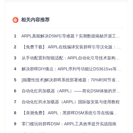
需要手动下载对应DSM版本的zImage和Ramdisk文件，而AR
PL通过
kpatch
工具链，能够根据选择的群晖型号自动匹配内
核版本，并应用
external/
目录中的硬件驱动补丁（如r8125网
相关内容推荐
卡驱动）。这种机制类似于手机系统的OTA更新，确保内核模
块与DSM版本始终保持同步。
3. 多模态交互系统
1
ARPL真能解决DSM引导难题？实测数据揭秘开源工具的效率革命
ARPL提供三种操作入口：终端命令行（通过
menu.sh
启
2
【免费下载】 ARPL在线编译安装群晖引导汉化版：打造更便捷的NAS体验
动）、网页管理界面（默认端口7681）和SSH远程访问。这种
设计满足了不同用户的操作习惯，无论是喜欢图形界面的新
3
从手动配置到智能适配：ARPL自动化引导技术架构深度解析
手，还是习惯命令行的高级用户，都能找到高效的操作方式。
4
解决群晖DIY痛点：ARPL序列号功能让DS3615xs等型号完美支持
5
[颠覆性技术]解决群晖系统部署难题：70%时间节省实战指南
场景适配：从家庭到企业的全场景覆盖
6
自动化红药加载器（ARPL）——简化DSM体验的开源力作
家庭用户：3步完成基础部署
镜像烧录
：使用BalenaEtcher将ARPL镜像写入USB设备
7
自动化红药水加载器（ARPL）国际版安装与使用教程
（建议容量≥4GB）
8
型号选择
【亲测免费】 ARPL：黑群晖DSM系统引导在线编译工具
：启动后通过菜单选择匹配的群晖型号（如DS92
0+对应apollolake平台）
9
零门槛玩转群晖DSM：ARPL工具效率提升实战指南
自动构建
：选择"Build"选项，系统将自动完成引导文件生
成并启动DSM