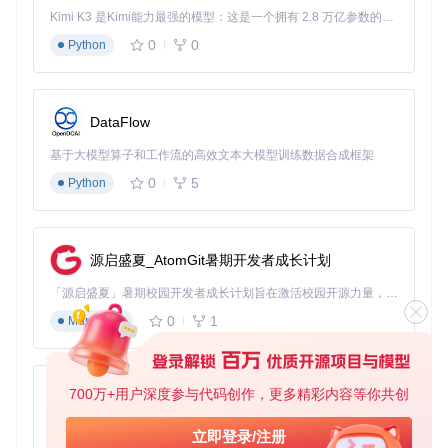
需要手动编辑5+个配置文件
杂度
操作
Kimi K3 是Kimi能力最强的模型：这是一个拥有 2.8 万亿参数的混合专家（MoE）模型，具备原生视觉理解能力，并支持 100 万 token 的上下文窗口。
硬件适
需查询主板手册获取SATA端
自动检测硬件
0
0
Python
配
口信息
参数
驱动管
自动匹配硬件
手动下载对应内核版本驱动
理
驱动
DataFlow
错误排
内置错误诊断
需要分析内核日志
查
提示
基于大模型算子和工作流的高效文本大模型训练数据合成框架
0
5
版本升
Python
需重新编译引导文件
一键更新功能
级
实测在Intel i5-10400平台上，ARPL将DSM部署时间从传统方
源启盛夏_AtomGit暑期开发者成长计划
法的45分钟压缩至12分钟，其中硬件检测环节耗时仅2分钟，
较手动配置提升90%效率。
「源启盛夏」暑期校园开发者成长计划旨在激活校园开源力量，通过积分激励、认证扶持、资源倾斜等形式，引导高校组织和开发者完成「入驻 — 建项目 — 做贡献 — 获认证 — 得资源」的完整闭环。无论你是想带领社团入驻平台的组织者，还是希望用代码贡献证明自己的开发者，都能在这里找到属于你的成长路径。
核心价值与避坑指南
0
1
Markdown
3大核心价值
知识门槛归零
：通过files/board/arpl/model-configs/中的
700万+用户深度参与代码创作，更多精彩内容等你共创
预定义模板，完全屏蔽底层技术细节
py-xiaozhi
硬件兼容性广
：支持从老旧Bromolow平台到最新GeminiL
基于Python的Xiaozhi AI，适用于想要完整Xiaozhi体验而无需拥有专用硬件的用户。
立即登录/注册
ake的全系列群晖型号