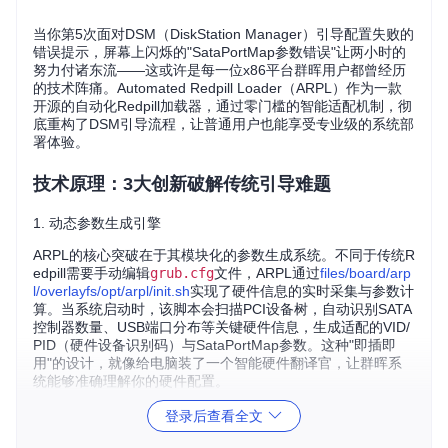
当你第5次面对DSM（DiskStation Manager）引导配置失败的
错误提示，屏幕上闪烁的"SataPortMap参数错误"让两小时的
努力付诸东流——这或许是每一位x86平台群晖用户都曾经历
的技术阵痛。Automated Redpill Loader（ARPL）作为一款
开源的自动化Redpill加载器，通过零门槛的智能适配机制，彻
底重构了DSM引导流程，让普通用户也能享受专业级的系统部
署体验。
技术原理：3大创新破解传统引导难题
1. 动态参数生成引擎
ARPL的核心突破在于其模块化的参数生成系统。不同于传统R
edpill需要手动编辑
grub.cfg
文件，ARPL通过
files/board/arp
l/overlayfs/opt/arpl/init.sh
实现了硬件信息的实时采集与参数计
算。当系统启动时，该脚本会扫描PCI设备树，自动识别SATA
控制器数量、USB端口分布等关键硬件信息，生成适配的VID/
PID（硬件设备识别码）与SataPortMap参数。这种"即插即
用"的设计，就像给电脑装了一个智能硬件翻译官，让群晖系
统能够准确理解你的硬件配置。
2. 内核模块动态适配
登录后查看全文
项目的
kpatch/
目录实现了内核补丁的自动化管理。传统方法中