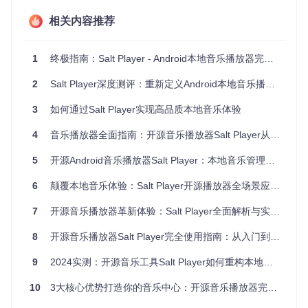
参数对比
相关内容推荐
重构音乐管理：智能扫描分类系统
传统播放器手动整理1000首音乐平均耗时47分钟，而Salt Pla
1
终极指南：Salt Player - Android本地音乐播放器完整使用教程
yer的深度扫描算法可在5分钟内完成全盘索引，并按12种维度
自动分类。其创新的"声波指纹"技术能识别重复文件，帮助用
2
Salt Player深度测评：重新定义Android本地音乐播放体验
户清理冗余音乐库。
3
如何通过Salt Player实现高品质本地音乐体验
适用人群
：音乐收藏量超过500首的用户、追求高效管理的使
用者
4
音乐播放器全面指南：开源音乐播放器Salt Player从入门到精通
跨场景体验：从耳机到车载的无缝衔接
5
开源Android音乐播放器Salt Player：本地音乐管理与无损播放完全指南
不同于普通播放器的单一使用场景，Salt Player实现多设备生
态互联。在MIUI系统中通过"妙播"功能可一键投送音乐到小米
6
颠覆本地音乐体验：Salt Player开源播放器全场景应用指南
生态链设备，而vivo车载系统用户则能获得方向盘按键的原生
支持，驾车时操作效率提升60%。
7
开源音乐播放器革新体验：Salt Player全面解析与实用指南
适用人群
：多设备用户、驾车通勤族
8
开源音乐播放器Salt Player完全使用指南：从入门到精通
三步搭建个性化播放环境
9
2024实测：开源音乐工具Salt Player如何重构本地音乐体验
10
3大核心优势打造你的音乐中心：开源音乐播放器完全使用指南
操作流程