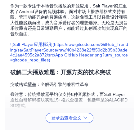
作为一款专注于本地音乐播放的开源应用，Salt Player彻底重
构了Android设备的音频体验。面对市场上播放器格式支持有
限、管理功能冗余的普遍痛点，这款免费工具以轻量设计和强
大性能脱颖而出，成为音乐爱好者的理想选择。无论是无损音
乐收藏者还是日常通勤用户，都能通过其创新功能实现真正的
音乐自由。
![Salt Player应用标识](https://raw.gitcode.com/GitHub_Trend
ing/sa/SaltPlayerSource/raw/40b4238e22f850d2b35b39ade
4c1ae4595c2a872/src/App GitHub Header.png?utm_source
=gitcode_repo_files)
破解三大播放难题：开源方案的技术突破
突破格式壁垒：全解码引擎的兼容性革命
🔴注意：传统播放器平均仅支持8种音频格式，而Salt Player
通过自研解码模块实现15+格式全覆盖，包括罕见的ALAC和D
SD格式。
适用人群
：无损音乐收藏者、Hi-Fi发烧友
登录后查看全文
该引擎采用硬件加速解码技术，较传统播放器提升3倍启动速
度，同时降低40%的电量消耗。用户可直接播放各类无损音频
文件，无需预先转换格式。