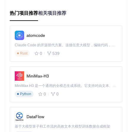
获取与构建
克隆项目仓库并使用Android Studio Arctic Fox及以上版本
热门项目推荐
相关项目推荐
构建：
git 
clone
atomcode
权限配置
Claude Code 的开源替代方案。连接任意大模型，编辑代码，运行命令，自动验证 — 全自动执行。用 Rust 构建，极致性能。 ｜ An open-source alternative to Claude Code. Connect any LLM, edit code, run commands, and verify changes — autonomously. Built in Rust for speed. Get Started
首次启动时授予文件访问权限，建议选择"仅媒体文件"模
0
539
式以保护隐私安全。
Rust
定制扫描
在设置中调整扫描深度，推荐勾选"忽略缓存文件"选项减
MiniMax-H3
少索引时间。
MiniMax H3 是一个通用的全模态生成系统。它支持对由文本、图像、视频和音频组成的多模态上下文进行统一理解，并能生成分辨率高达 2K、时长可达 15 秒的带原生立体声音频的视频。得益于面向任务泛化的系统设计，H3 在预训练阶段就已具备广泛的多模态上下文理解与生成能力，能够出色地执行复杂的多模态指令。
解锁进阶功能：从基础播放到专业体验
0
0
Python
打造专属音效：五段均衡器与场景模式
内置12种预设音效方案，支持20Hz-20kHz全频段自定义调
节。通过"场景匹配"功能，系统可根据环境噪音自动优化EQ设
DataFlow
置，在嘈杂地铁环境中人声清晰度提升50%。
基于大模型算子和工作流的高效文本大模型训练数据合成框架
适用人群
：音效爱好者、对听感有要求的用户