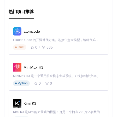
热门项目推荐
atomcode
Claude Code 的开源替代方案。连接任意大模型，编辑代码，运行命令，自动验证 — 全自动执行。用 Rust 构建，极致性能。 ｜ An open-source alternative to Claude Code. Connect any LLM, edit code, run commands, and verify changes — autonomously. Built in Rust for speed. Get Started
0
535
Rust
MiniMax-H3
MiniMax H3 是一个通用的全模态生成系统。它支持对由文本、图像、视频和音频组成的多模态上下文进行统一理解，并能生成分辨率高达 2K、时长可达 15 秒的带原生立体声音频的视频。得益于面向任务泛化的系统设计，H3 在预训练阶段就已具备广泛的多模态上下文理解与生成能力，能够出色地执行复杂的多模态指令。
0
0
Python
Kimi-K3
Kimi K3 是Kimi能力最强的模型：这是一个拥有 2.8 万亿参数的混合专家（MoE）模型，具备原生视觉理解能力，并支持 100 万 token 的上下文窗口。