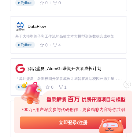
0
0
Python
DataFlow
基于大模型算子和工作流的高效文本大模型训练数据合成框架
0
4
Python
源启盛夏_AtomGit暑期开发者成长计划
「源启盛夏」暑期校园开发者成长计划旨在激活校园开源力量，通过积分激励、认证扶持、资源倾斜等形式，引导高校组织和开发者完成「入驻 — 建项目 — 做贡献 — 获认证 — 得资源」的完整闭环。无论你是想带领社团入驻平台的组织者，还是希望用代码贡献证明自己的开发者，都能在这里找到属于你的成长路径。
0
1
Markdown
700万+用户深度参与代码创作，更多精彩内容等你共创
py-xiaozhi
基于Python的Xiaozhi AI，适用于想要完整Xiaozhi体验而无需拥有专用硬件的用户。
立即登录/注册
0
1
Python