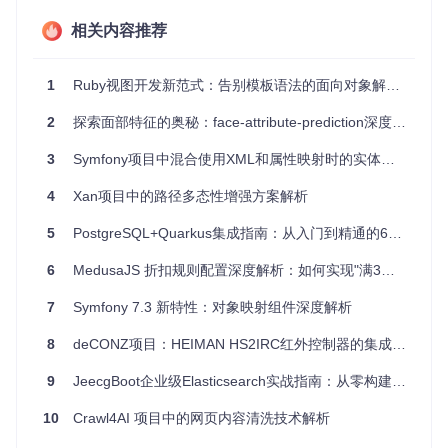
准确无误。
物流行业
：利用包装尺寸和重量信息优化运输规划。
相关内容推荐
4、项目特点
1
Ruby视图开发新范式：告别模板语法的面向对象解决方案
高度可定制
：提供了众多插件，可根据不同企业的具体需求
2
探索面部特征的奥秘：face-attribute-prediction深度学习项目推荐
进行选择和组合。
智能化管理
：自动化计算如ABC分类和产品状态等功能，减
3
Symfony项目中混合使用XML和属性映射时的实体加载问题解析
少手动工作量。
数据完整性
：支持属性值导入和档案管理，确保数据的有效
4
Xan项目中的路径多态性增强方案解析
性和历史记录。
跨部门协作
：如产品与HR部门关联，增强跨部门的信息同
5
PostgreSQL+Quarkus集成指南：从入门到精通的6个关键步骤
步。
6
MedusaJS 折扣规则配置深度解析：如何实现"满3件享9折"促销
总的来说，
product-attribute
是一款面向现代商业环境的
优秀工具，它以丰富的功能和灵活的集成方式，助力企业实现
7
Symfony 7.3 新特性：对象映射组件深度解析
高效的产品管理和业务流程优化。如果你正在寻找一个能够提
升产品管理效率的开源解决方案，
product-attribute
定会
8
deCONZ项目：HEIMAN HS2IRC红外控制器的集成与开发
成为你的得力助手。
9
JeecgBoot企业级Elasticsearch实战指南：从零构建高性能全文检索系统
10
Crawl4AI 项目中的网页内容清洗技术解析