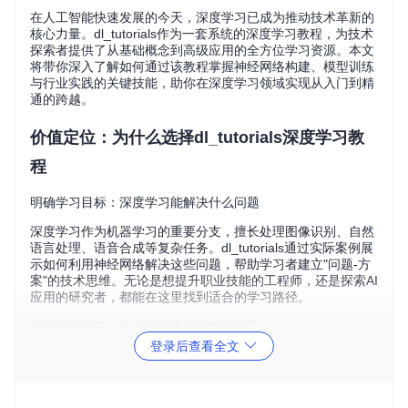
在人工智能快速发展的今天，深度学习已成为推动技术革新的
核心力量。dl_tutorials作为一套系统的深度学习教程，为技术
探索者提供了从基础概念到高级应用的全方位学习资源。本文
将带你深入了解如何通过该教程掌握神经网络构建、模型训练
与行业实践的关键技能，助你在深度学习领域实现从入门到精
通的跨越。
价值定位：为什么选择dl_tutorials深度学习教
程
明确学习目标：深度学习能解决什么问题
深度学习作为机器学习的重要分支，擅长处理图像识别、自然
语言处理、语音合成等复杂任务。dl_tutorials通过实际案例展
示如何利用神经网络解决这些问题，帮助学习者建立"问题-方
案"的技术思维。无论是想提升职业技能的工程师，还是探索AI
应用的研究者，都能在这里找到适合的学习路径。
评估学习资源：如何选择高效的教程体系
登录后查看全文
面对海量学习资料，选择系统化的教程至关重要。dl_tutorials
的优势在于其渐进式的知识结构，从基础的神经网络原理到复
杂的生成对抗网络，每个知识点都配有对应的实践指导。这
种"理论+代码"的教学模式，能有效避免学习过程中的知识断