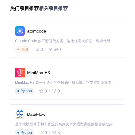
层。
热门项目推荐
相关项目推荐
制定学习计划：如何在3个月内入门深度学习
💡 技巧：建议采用"20%理论+80%实践"的学习策略。前4周掌
握神经网络基础，中间4周进行模型训练实践，最后4周完成综
atomcode
合项目开发。dl_tutorials提供的阶段性PPT教程，正好匹配这
一学习节奏，帮助你循序渐进地构建知识体系。
Claude Code 的开源替代方案。连接任意大模型，编辑代码，运行命令，自动验证 — 全自动执行。用 Rust 构建，极致性能。 ｜ An open-source alternative to Claude Code. Connect any LLM, edit code, run commands, and verify changes — autonomously. Built in Rust for speed. Get Started
0
540
Rust
核心能力：掌握深度学习的关键技术点
构建神经网络：从神经元到深层架构
MiniMax-H3
如何从零开始构建一个神经网络？以下是实现简单前馈神经网
络的核心伪代码：
MiniMax H3 是一个通用的全模态生成系统。它支持对由文本、图像、视频和音频组成的多模态上下文进行统一理解，并能生成分辨率高达 2K、时长可达 15 秒的带原生立体声音频的视频。得益于面向任务泛化的系统设计，H3 在预训练阶段就已具备广泛的多模态上下文理解与生成能力，能够出色地执行复杂的多模态指令。
0
0
Python
# 初始化神经网络
# 添加隐藏层
model.add(Dense(
64
, activation=
'relu'
, input_dim=
28
*
28
DataFlow
# 添加输出层
model.add(Dense(
10
, activation=
'softmax'
基于大模型算子和工作流的高效文本大模型训练数据合成框架
# 编译模型
model.
compile
(optimizer=
'adam'
, loss=
'categorical_crossen
0
5
Python