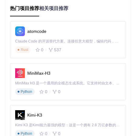
文化。
热门项目推荐
相关项目推荐
获取项目源码的2种方式
最直接的方法是使用Git命令克隆项目仓库：
atomcode
Claude Code 的开源替代方案。连接任意大模型，编辑代码，运行命令，自动验证 — 全自动执行。用 Rust 构建，极致性能。 ｜ An open-source alternative to Claude Code. Connect any LLM, edit code, run commands, and verify changes — autonomously. Built in Rust for speed. Get Started
如果你对命令行操作不熟悉，也可以访问项目页面下载压缩
0
537
Rust
包，解压后同样能获得完整源码。
部署本地化文件的3个关键步骤
找到游戏安装目录，通常位于"C:\Program Files\DMMGa
MiniMax-H3
mePlayer\games\umamusume"
将编译生成的version.dll文件复制到游戏主程序目录
MiniMax H3 是一个通用的全模态生成系统。它支持对由文本、图像、视频和音频组成的多模态上下文进行统一理解，并能生成分辨率高达 2K、时长可达 15 秒的带原生立体声音频的视频。得益于面向任务泛化的系统设计，H3 在预训练阶段就已具备广泛的多模态上下文理解与生成能力，能够出色地执行复杂的多模态指令。
放置配置文件config.ini到同一目录，启动游戏即可自动加
0
0
Python
载汉化
技术原理：version.dll通过注入游戏进程实现文本替换，就
像给游戏添加了一个"翻译插件"，不修改游戏本体文件，安
Kimi-K3
全性高。
Kimi K3 是Kimi能力最强的模型：这是一个拥有 2.8 万亿参数的混合专家（MoE）模型，具备原生视觉理解能力，并支持 100 万 token 的上下文窗口。
如何解决本地化中的常见显示问题
0
0
Python