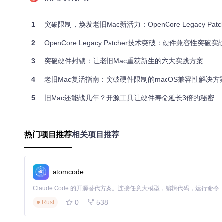
技术突破：如何实现老旧硬件与新系统的兼容？
1
突破限制，焕发老旧Mac新活力：OpenCore Legacy Patcher开源工具
OpenCore Legacy Patcher采用三层技术架构，从引导
2
OpenCore Legacy Patcher技术突破：硬件兼容性突破
引导层：OpenCore引导器的创新应用
3
突破硬件封锁：让老旧Mac重获新生的六大实践方案
OpenCore作为一款开源引导加载器，原本用于Hackintosh
4
老旧Mac复活指南：突破硬件限制的macOS兼容性解决方
硬件抽象层
：在系统启动前注入硬件描述符，让macOS识别
驱动注入
：加载Apple已移除的旧硬件驱动程序，恢复关键功
5
旧Mac还能战几年？开源工具让硬件寿命延长3倍的秘密
安全机制调整
：动态调整系统完整性保护(SIP)策略，允许
内核层：根补丁技术原理
系统安装完成后，OCLP通过根补丁技术解决深层兼容性问题：
热门项目推荐
相关项目推荐
内核扩展管理
：添加、替换或禁用特定内核扩展(kext)
框架修补
：修改系统框架以支持旧硬件特性
缓存重建
：生成适配旧硬件的内核缓存，提升系统稳定性
atomcode
根补丁操作完成界面显示修补过程，包括驱动注入、框架合并和
0
538
Rust
用户空间适配