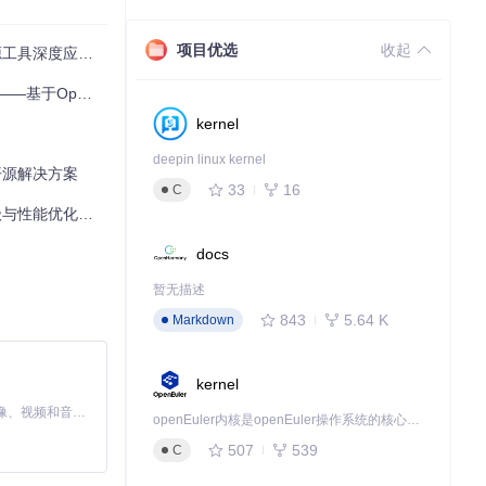
项目优选
收起
工具深度应用指南
er的系统升级技术指南
kernel
deepin linux kernel
生的开源解决方案
33
16
C
级与性能优化指南
docs
暂无描述
843
5.64 K
Markdown
kernel
MiniMax H3 是一个通用的全模态生成系统。它支持对由文本、图像、视频和音频组成的多模态上下文进行统一理解，并能生成分辨率高达 2K、时长可达 15 秒的带原生立体声音频的视频。得益于面向任务泛化的系统设计，H3 在预训练阶段就已具备广泛的多模态上下文理解与生成能力，能够出色地执行复杂的多模态指令。
openEuler内核是openEuler操作系统的核心，既是系统性能与稳定性的基石，也是连接处理器、设备与服务的桥梁。
507
539
C