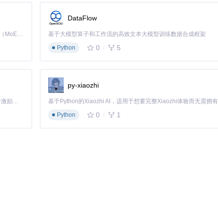
DataFlow
Kimi K3 是Kimi能力最强的模型：这是一个拥有 2.8 万亿参数的混合专家（MoE）模型，具备原生视觉理解能力，并支持 100 万 token 的上下文窗口。
基于大模型算子和工作流的高效文本大模型训练数据合成框架
0
5
Python
度适中，适合有基础技术知识的用户。
py-xiaozhi
「源启盛夏」暑期校园开发者成长计划旨在激活校园开源力量，通过积分激励、认证扶持、资源倾斜等形式，引导高校组织和开发者完成「入驻 — 建项目 — 做贡献 — 获认证 — 得资源」的完整闭环。无论你是想带领社团入驻平台的组织者，还是希望用代码贡献证明自己的开发者，都能在这里找到属于你的成长路径。
0
1
Python