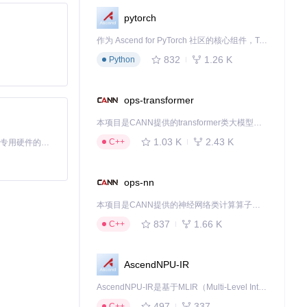
pytorch
作为 Ascend for PyTorch 社区的核心组件，TorchNPU 是昇腾专为 PyTorch 打造的深度学习适配插件，使 PyTorch 框架能够直接调用昇腾 NPU，为开发者提供昇腾 AI 处理器的超强算力。
832
1.26 K
Python
ops-transformer
本项目是CANN提供的transformer类大模型算子库，实现网络在NPU上加速计算。
1.03 K
2.43 K
C++
基于Python的Xiaozhi AI，适用于想要完整Xiaozhi体验而无需拥有专用硬件的用户。
ops-nn
本项目是CANN提供的神经网络类计算算子库，实现网络在NPU上加速计算。
837
1.66 K
C++
AscendNPU-IR
AscendNPU-IR是基于MLIR（Multi-Level Intermediate Representation）构建的，面向昇腾亲和算子编译时使用的中间表示，提供昇腾完备表达能力，通过编译优化提升昇腾AI处理器计算效率，支持通过生态框架使能昇腾AI处理器与深度调优
497
337
C++