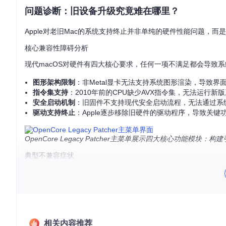
问题诊断：旧设备升级究竟难在哪里？
Apple对老旧Mac的系统支持终止并非单纯的硬件性能问题，
核心兼容性障碍分析
现代macOS对硬件有四大核心要求，任何一项不满足都会导致
图形架构限制
：非Metal显卡无法支持系统图形渲染，导致界
指令集支持
：2010年前的CPU缺少AVX指令集，无法运行新
安全启动机制
：旧固件不支持现代安全启动流程，无法通过系
驱动支持终止
：Apple逐步移除旧硬件的驱动程序，导致关键
OpenCore Legacy Patcher主菜单展示四大核心功
典型不兼容症状
用户在尝试升级时通常会遇到以下问题：
App Store中看不到新版本macOS更新选项
启动安装程序时提示"此Mac不支持该版本"
安装过程中卡在Apple logo或进度条
成功安装后出现图形失真、Wi-Fi失效等功能问题
相关内容推荐