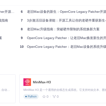
焕新体验指南
6
老旧Mac设备的新生：OpenCore Legacy Patcher开源
、内核到应用层全面突破Apple的硬件限制，实现新旧系统的无缝衔接。
实战指南
7
3步激活旧设备潜能：开源工具让你的老硬件重获新生——基于OpenCore Legacy Patch
8
老旧Mac升级指南：突破硬件限制的系统焕新方案
（黑苹果）系统，被OCLP项目创新性地应用于老旧Mac设备：
案
9
OpenCore Legacy Patcher：让老旧Mac焕发新
旧硬件为兼容型号
能
10
OpenCore Legacy Patcher：老旧Mac设备的系统升
必要的系统修改
MiniMax-H3
Claude Code 的开源替代方案。连接任意大模型，编辑代码，运行命令，自动验证 — 全自动执行。用 Rust 构建，极致性能。 ｜ An open-source alternative to Claude Code. Connect any LLM, edit code, run commands, and verify changes — autonomously. Built in Rust for speed. Get Started
内核缓存重建等关键步骤
0
0
Python