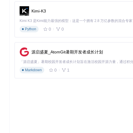
针对应用层兼容性问题，OCLP提供:
Kimi-K3
图形加速降级方案，使非Metal显卡运行新版UI
电源管理优化，延长旧设备电池续航
网络驱动适配，解决Wi-Fi和蓝牙兼容性问题
0
0
Python
实施路径：从零开始的系统升级步骤
升级过程分为四个关键阶段，全程大约需要30-60分钟，操作难
源启盛夏_AtomGit暑期开发者成长计划
准备工作
环境要求
：
0
1
Markdown
至少8GB容量的USB闪存盘
稳定的网络连接（下载macOS需要10-25GB流量）
目标Mac需运行macOS 10.13或更高版本
提前备份重要数据
工具获取
：
git 
clone
cd