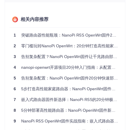
解析固件核心价值与技术优势
NanoPi OpenWrt固件的核心价值在于平衡了性能与易用性，
主要体现在以下几个方面：
相关内容推荐
性能优化技术
1
突破路由器性能瓶颈：NanoPi R5S OpenWrt固件20分钟极速部署指南
固件采用Linux Flow Offload驱动，支持Fast Path和HW NAT
硬件加速技术。通过内核补丁实现的FLOW加速技术，能够将
2
零门槛玩转NanoPi OpenWrt：20分钟打造高性能家用路由器
网络数据包处理从CPU卸载到专用硬件，显著提升转发性能。
3
告别复杂配置？NanoPi OpenWrt固件让千兆路由部署提速60%
图：Turbo ACC网络加速设置界面，显示FLOW加速、BBR加
4
nanopi-openwrt开源项目20分钟入门指南：从配置烦恼到高性能路由的蜕变
速等功能运行状态
5
告别复杂配置：NanoPi OpenWrt固件20分钟快速部署指南
灵活的双版本策略
6
5步打造高性能家庭路由器：NanoPi OpenWrt固件从入门到精通指南
项目提供两种固件版本满足不同需求：
7
嵌入式路由器固件新选择：NanoPi R5S的20分钟极速部署指南
完整版
：预装常用插件，开箱即用
Slim版
：纯净系统，通过本地软件源实现按需安装，节省系
8
5分钟部署高性能路由器：NanoPi OpenWrt固件新手入门指南
统资源
自动构建与更新机制
9
NanoPi R5S OpenWrt固件实战指南：嵌入式路由器配置高效部署与性能优化
项目采用每日自动构建机制，确保用户能够获取最新特性和安