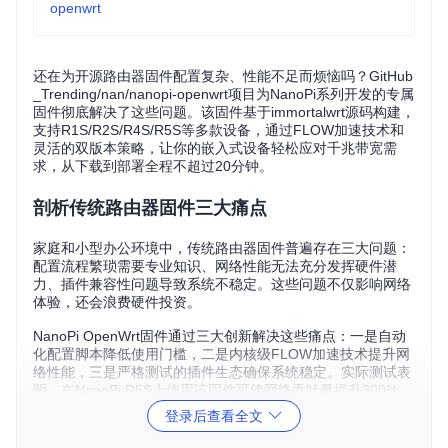
openwrt
还在为开源路由器固件配置复杂、性能不足而烦恼吗？GitHub
_Trending/nan/nanopi-openwrt项目为NanoPi系列开发的专属
固件彻底解决了这些问题。该固件基于immortalwrt源码构建，
支持R1S/R2S/R4S/R5S等多款设备，通过FLOW加速技术和
灵活的双版本策略，让你的嵌入式设备轻松应对千兆带宽需
求，从下载到部署全程不超过20分钟。
剖析传统路由器固件三大痛点
家庭和小型办公环境中，传统路由器固件普遍存在三大问题：
配置流程繁琐需要专业知识、网络性能无法充分发挥硬件潜
力、插件兼容性问题导致系统不稳定。这些问题不仅影响网络
体验，还会浪费硬件投资。
NanoPi OpenWrt固件通过三大创新解决这些痛点：一是自动
化配置脚本降低使用门槛，二是内核级FLOW加速技术提升网
络性能，三是严格测试的插件生态确保系统稳定。实际测试表
明，在NanoPi R5S上使用该固件可使网络吞吐量提升300%，
同时CPU占用率降低40%。
登录后查看全文