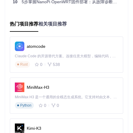
10
5步掌握NanoPi OpenWRT固件部署：从故障诊断到性能优化全指南
全更新。已安装用户可通过脚本一键升级，无需重新刷写固
件。
固件部署的准备与执行步骤
热门项目推荐
相关项目推荐
准备工作
部署NanoPi OpenWrt固件需要准备以下物品：
atomcode
NanoPi开发板（R1S/R2S/R4S/R5S等）及电源适配器
Claude Code 的开源替代方案。连接任意大模型，编辑代码，运行命令，自动验证 — 全自动执行。用 Rust 构建，极致性能。 ｜ An open-source alternative to Claude Code. Connect any LLM, edit code, run commands, and verify changes — autonomously. Built in Rust for speed. Get Started
至少8GB容量的microSD卡
安装有BalenaEtcher的电脑
0
538
Rust
稳定的网络环境（下载固件需要约200MB流量）
获取固件
有两种方式获取最新固件：
MiniMax-H3
方法一：直接下载
访问项目发布页面，下载对应设备型号的
r
MiniMax H3 是一个通用的全模态生成系统。它支持对由文本、图像、视频和音频组成的多模态上下文进行统一理解，并能生成分辨率高达 2K、时长可达 15 秒的带原生立体声音频的视频。得益于面向任务泛化的系统设计，H3 在预训练阶段就已具备广泛的多模态上下文理解与生成能力，能够出色地执行复杂的多模态指令。
5s.img.gz
文件（无需解压）
0
0
Python
方法二：终端在线升级
已安装旧版固件用户可通过SSH执行：
Kimi-K3