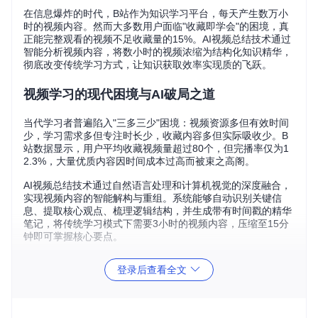
在信息爆炸的时代，B站作为知识学习平台，每天产生数万小
时的视频内容。然而大多数用户面临"收藏即学会"的困境，真
正能完整观看的视频不足收藏量的15%。AI视频总结技术通过
智能分析视频内容，将数小时的视频浓缩为结构化知识精华，
彻底改变传统学习方式，让知识获取效率实现质的飞跃。
视频学习的现代困境与AI破局之道
当代学习者普遍陷入"三多三少"困境：视频资源多但有效时间
少，学习需求多但专注时长少，收藏内容多但实际吸收少。B
站数据显示，用户平均收藏视频量超过80个，但完播率仅为1
2.3%，大量优质内容因时间成本过高而被束之高阁。
AI视频总结技术通过自然语言处理和计算机视觉的深度融合，
实现视频内容的智能解构与重组。系统能够自动识别关键信
息、提取核心观点、梳理逻辑结构，并生成带有时间戳的精华
笔记，将传统学习模式下需要3小时的视频内容，压缩至15分
钟即可掌握核心要点。
登录后查看全文
AI视频总结功能界面：智能识别视频结构，提供章节化内容导
航与核心要点提取
重新定义视频学习：三大核心价值解析