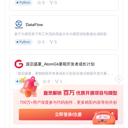
自动识别不同视频间的知识点关联，构建个人知识网络。当学
0
0
Python
习新内容时，系统主动推荐相关视频的总结片段，帮助用户建
立完整知识体系，知识整合效率提升55%。
离线学习支持系统
DataFlow
提供完整的离线总结功能，所有分析结果可本地存储，支持无
基于大模型算子和工作流的高效文本大模型训练数据合成框架
网络环境下学习。配合自定义播放速度和字幕生成，满足碎片
化学习场景需求。
0
5
Python
实战场景：从理论到应用的落地指南
学术研究加速方案
源启盛夏_AtomGit暑期开发者成长计划
研究生小陈需要一周内掌握12篇学术讲座视频内容。通过AI总
「源启盛夏」暑期校园开发者成长计划旨在激活校园开源力量，通过积分激励、认证扶持、资源倾斜等形式，引导高校组织和开发者完成「入驻 — 建项目 — 做贡献 — 获认证 — 得资源」的完整闭环。无论你是想带领社团入驻平台的组织者，还是希望用代码贡献证明自己的开发者，都能在这里找到属于你的成长路径。
结功能，系统自动提取研究方法、实验数据和结论要点，生成
0
1
Markdown
结构化笔记。原本需要20小时的学习任务，最终6小时完成，
且关键信息提取准确率达94%，顺利完成文献综述写作。
职业技能快速掌握
700万+用户深度参与代码创作，更多精彩内容等你共创
py-xiaozhi
职场新人小林需在两周内学习Python数据分析。利用AI总结
的"技术点标注"功能，直接定位视频中的核心语法和实战案
基于Python的Xiaozhi AI，适用于想要完整Xiaozhi体验而无需拥有专用硬件的用户。
立即登录/注册
例，配合自动生成的代码片段，30小时即完成从入门到应用的
0
1
Python
学习过程，成功通过公司技能考核。