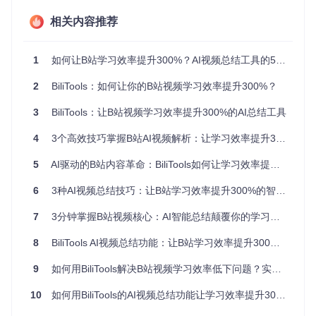
相关内容推荐
时间效率的指数级提升
传统视频学习存在大量信息冗余，研究表明教育类视频的有效
1
如何让B站学习效率提升300%？AI视频总结工具的5个核心价值
信息密度仅为35%左右。AI总结技术通过智能过滤重复内容、
强化关键信息，使学习时间直接缩短70%以上。实际测试显
示，使用AI总结功能后，用户完成同等学习目标的时间从平均
2
BiliTools：如何让你的B站视频学习效率提升300%？
120分钟降至35分钟，效率提升达243%。
3
BiliTools：让B站视频学习效率提升300%的AI总结工具
知识吸收的结构化重构
4
3个高效技巧掌握B站AI视频解析：让学习效率提升300%
不同于简单的文字摘要，AI视频总结构建多维知识框架：通过
时间轴标记重要节点，用思维导图呈现逻辑关系，以关键词云
5
AI驱动的B站内容革命：BiliTools如何让学习效率提升300%
突出核心概念。这种结构化呈现使知识留存率从传统观看的2
8%提升至67%，显著增强学习效果。
6
3种AI视频总结技巧：让B站学习效率提升300%的智能解决方案
个性化学习路径的智能生成
7
3分钟掌握B站视频核心：AI智能总结颠覆你的学习效率
系统基于用户学习习惯和知识背景，自动调整总结深度和呈现
方式。初学者获得基础概念解析和术语解释，进阶学习者则得
8
BiliTools AI视频总结功能：让B站学习效率提升300%的秘密武器
到深度分析和拓展资源推荐，实现"千人千面"的个性化知识服
务。
9
如何用BiliTools解决B站视频学习效率低下问题？实测效率提升300%
超越传统：五大创新功能深度解析
10
如何用BiliTools的AI视频总结功能让学习效率提升300%？解锁高效知识吸收新方法