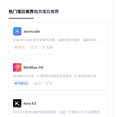
智能内容分段与重点标记
采用自研的场景识别算法，自动将视频分割为逻辑章节，并通
热门项目推荐
相关项目推荐
过热度分析标记关键片段。用户可直接跳转至重点内容，避免
无效观看。技术实现上结合了音频特征提取与视觉场景变化检
测，章节划分准确率达92.6%。
atomcode
多模态知识呈现系统
Claude Code 的开源替代方案。连接任意大模型，编辑代码，运行命令，自动验证 — 全自动执行。用 Rust 构建，极致性能。 ｜ An open-source alternative to Claude Code. Connect any LLM, edit code, run commands, and verify changes — autonomously. Built in Rust for speed. Get Started
突破传统文字总结局限，同步生成文本笔记、思维导图、关键
截图三重内容。文本笔记便于快速阅读，思维导图展示知识结
0
538
Rust
构，关键截图保留视觉信息，满足不同学习偏好需求。
实时互动式学习体验
MiniMax-H3
支持边观看总结边添加个人笔记，系统自动关联时间戳，形成
个性化学习档案。笔记可导出为Markdown或PDF格式，方便
MiniMax H3 是一个通用的全模态生成系统。它支持对由文本、图像、视频和音频组成的多模态上下文进行统一理解，并能生成分辨率高达 2K、时长可达 15 秒的带原生立体声音频的视频。得益于面向任务泛化的系统设计，H3 在预训练阶段就已具备广泛的多模态上下文理解与生成能力，能够出色地执行复杂的多模态指令。
知识管理工具整合。用户测试显示，互动式学习使知识应用能
力提升40%。
0
0
Python
AI视频总结参数设置界面：支持分辨率、编码格式等多维度输
出配置
Kimi-K3
跨视频知识关联引擎
Kimi K3 是Kimi能力最强的模型：这是一个拥有 2.8 万亿参数的混合专家（MoE）模型，具备原生视觉理解能力，并支持 100 万 token 的上下文窗口。