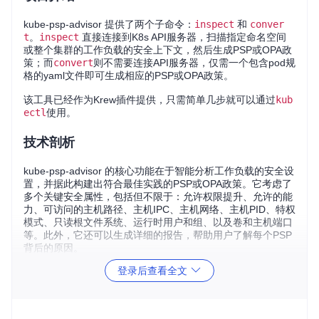
kube-psp-advisor 提供了两个子命令：
inspect
和
conver
t
。
inspect
直接连接到K8s API服务器，扫描指定命名空间
或整个集群的工作负载的安全上下文，然后生成PSP或OPA政
策；而
convert
则不需要连接API服务器，仅需一个包含pod规
格的yaml文件即可生成相应的PSP或OPA政策。
该工具已经作为Krew插件提供，只需简单几步就可以通过
kub
ectl
使用。
技术剖析
kube-psp-advisor 的核心功能在于智能分析工作负载的安全设
置，并据此构建出符合最佳实践的PSP或OPA政策。它考虑了
多个关键安全属性，包括但不限于：允许权限提升、允许的能
力、可访问的主机路径、主机IPC、主机网络、主机PID、特权
模式、只读根文件系统、运行时用户和组、以及卷和主机端口
等。此外，它还可以生成详细的报告，帮助用户了解每个PSP
背后的原因。
登录后查看全文
应用场景
安全审核
：用于检查并验证部署和守护进程集在集群中的配