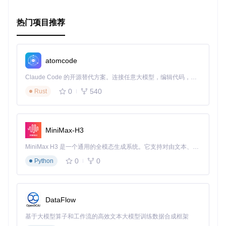
热门项目推荐
atomcode
Claude Code 的开源替代方案。连接任意大模型，编辑代码，运行命令，自动验证 — 全自动执行。用 Rust 构建，极致性能。 ｜ An open-source alternative to Claude Code. Connect any LLM, edit code, run commands, and verify changes — autonomously. Built in Rust for speed. Get Started
0
540
Rust
MiniMax-H3
MiniMax H3 是一个通用的全模态生成系统。它支持对由文本、图像、视频和音频组成的多模态上下文进行统一理解，并能生成分辨率高达 2K、时长可达 15 秒的带原生立体声音频的视频。得益于面向任务泛化的系统设计，H3 在预训练阶段就已具备广泛的多模态上下文理解与生成能力，能够出色地执行复杂的多模态指令。
0
0
Python
DataFlow
基于大模型算子和工作流的高效文本大模型训练数据合成框架