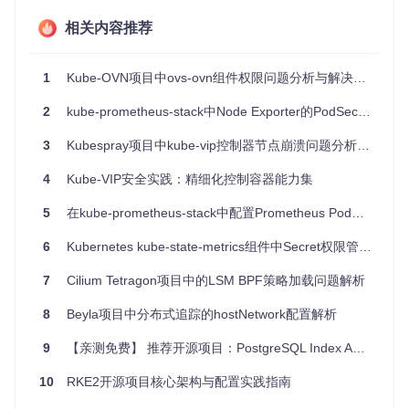
置，识别不必要的特权和资源。
政策应用
：生成PSP或OPA政策，然后将其应用于目标集
相关内容推荐
群，以增强安全性。
调试优化
：使用
--namespace
标志配合
--report
，按命名
空间深入调试并细化安全上下文。
1
Kube-OVN项目中ovs-ovn组件权限问题分析与解决方案
2
kube-prometheus-stack中Node Exporter的PodSecurity最佳实践
项目特点
3
Kubespray项目中kube-vip控制器节点崩溃问题分析与解决
简单易用：通过Kubectl插件形式集成，一键生成PSP或OP
A政策。
4
Kube-VIP安全实践：精细化控制容器能力集
动态分析：基于实际运行环境的分析，实现最小权限原则。
智能转换：可以从单一的yaml文件中提取信息生成政策，无
5
在kube-prometheus-stack中配置Prometheus Pod的安全上下文
需直接操作集群。
强大的报告功能：提供详细报告，清晰解释为何推荐特定的
6
Kubernetes kube-state-metrics组件中Secret权限管理的技术解析
PSP。
7
Cilium Tetragon项目中的LSM BPF策略加载问题解析
要体验这个工具，只需按照README指示安装并尝试运行，无
论是新手还是经验丰富的K8s管理员，都会发现它是一个强大
8
Beyla项目中分布式追踪的hostNetwork配置解析
且不可或缺的助手。
9
【亲测免费】 推荐开源项目：PostgreSQL Index Advisor - 您的数据库性能提升利器
所以，如果你正在寻找一个能够加强你的Kubernetes集群安全
性的工具，Kube PodSecurityPolicy Advisor绝对值得尝试。立
10
RKE2开源项目核心架构与配置实践指南
即加入这个社区，开启你的安全之旅吧！