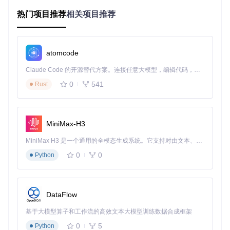
灵活的部署方式
：支持容器化部署，适应不同规模企业的需
热门项目推荐
相关项目推荐
求
1.2 应用场景与业务价值
AstronRPA可广泛应用于金融、制造、零售等多个行业，典型
应用场景包括：
atomcode
财务自动化：发票处理、对账核算、报表生成
Claude Code 的开源替代方案。连接任意大模型，编辑代码，运行命令，自动验证 — 全自动执行。用 Rust 构建，极致性能。 ｜ An open-source alternative to Claude Code. Connect any LLM, edit code, run commands, and verify changes — autonomously. Built in Rust for speed. Get Started
人力资源：员工入职流程、考勤管理、薪资计算
0
541
Rust
客户服务：自动回复、工单处理、客户信息更新
供应链管理：订单处理、库存管理、物流跟踪
通过这些应用，企业可以显著提升工作效率，减少人为错误，
MiniMax-H3
降低运营成本，释放人力资源用于更具价值的工作。
MiniMax H3 是一个通用的全模态生成系统。它支持对由文本、图像、视频和音频组成的多模态上下文进行统一理解，并能生成分辨率高达 2K、时长可达 15 秒的带原生立体声音频的视频。得益于面向任务泛化的系统设计，H3 在预训练阶段就已具备广泛的多模态上下文理解与生成能力，能够出色地执行复杂的多模态指令。
二、技术架构解析：三层架构的设计与实现
0
0
Python
AstronRPA采用先进的三层架构设计，确保系统的稳定性、可
扩展性和安全性。这种架构不仅满足了企业级部署的需求，还
为未来功能扩展提供了灵活的基础。
DataFlow
2.1 整体架构设计
基于大模型算子和工作流的高效文本大模型训练数据合成框架
AstronRPA的架构分为前端层、引擎端和服务端三个主要部
0
5
Python