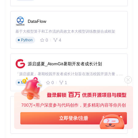
等。
实现代码：
DataFlow
<
input
type
=
"text"
class
=
"form-control"
id
=
"datepicker"
>
基于大模型算子和工作流的高效文本大模型训练数据合成框架
0
4
<
script
>
Python
// 初始化日期选择器
  $(
'#datepicker'
).
datepicker
</
script
>
源启盛夏_AtomGit暑期开发者成长计划
这种模式会在用户点击输入框时自动弹出日期选择面板，选择
「源启盛夏」暑期校园开发者成长计划旨在激活校园开源力量，通过积分激励、认证扶持、资源倾斜等形式，引导高校组织和开发者完成「入驻 — 建项目 — 做贡献 — 获认证 — 得资源」的完整闭环。无论你是想带领社团入驻平台的组织者，还是希望用代码贡献证明自己的开发者，都能在这里找到属于你的成长路径。
的日期会直接填充到输入框中，适合大多数基础场景使用。
0
1
Markdown
场景2：日期范围选择
700万+用户深度参与代码创作，更多精彩内容等你共创
py-xiaozhi
应用场景
：酒店预订、机票购买等需要选择起始和结束日期的
场景。
基于Python的Xiaozhi AI，适用于想要完整Xiaozhi体验而无需拥有专用硬件的用户。
立即登录/注册
实现代码：
0
1
Python
<
div
class
=
"input-group input-daterange"
>