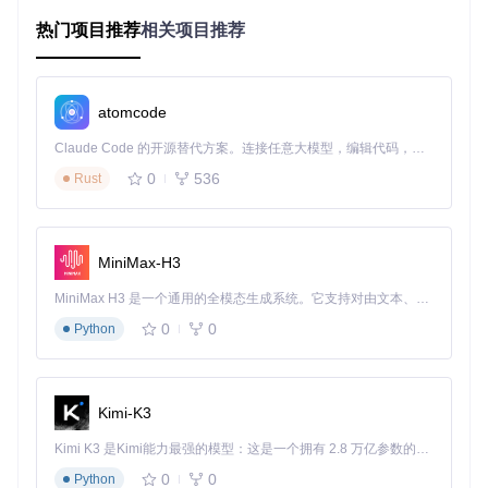
加载日期选择器核心JS文件
热门项目推荐
相关项目推荐
<!-- 引入Bootstrap CSS -->
<
link
rel
=
"stylesheet"
href
=
"path/to/bootstrap.css"
>
<!-- 引入日期选择器CSS -->
atomcode
<
link
rel
=
"stylesheet"
href
=
"path/to/bootstrap-datepicker
Claude Code 的开源替代方案。连接任意大模型，编辑代码，运行命令，自动验证 — 全自动执行。用 Rust 构建，极致性能。 ｜ An open-source alternative to Claude Code. Connect any LLM, edit code, run commands, and verify changes — autonomously. Built in Rust for speed. Get Started
<!-- 引入jQuery -->
<
script
src
=
"path/to/jquery.js"
>
</
script
>
0
536
Rust
<!-- 引入Bootstrap JavaScript -->
<
script
src
=
"path/to/bootstrap.js"
>
</
script
>
MiniMax-H3
<!-- 引入日期选择器JavaScript -->
<
script
src
=
"path/to/bootstrap-datepicker.js"
>
</
script
>
MiniMax H3 是一个通用的全模态生成系统。它支持对由文本、图像、视频和音频组成的多模态上下文进行统一理解，并能生成分辨率高达 2K、时长可达 15 秒的带原生立体声音频的视频。得益于面向任务泛化的系统设计，H3 在预训练阶段就已具备广泛的多模态上下文理解与生成能力，能够出色地执行复杂的多模态指令。
0
0
Python
💡
技巧提示
：建议将CSS文件放在
<head>
标签内，JavaScrip
t文件放在
</body>
标签前，以提高页面加载性能。
3大应用场景及实现方案
Kimi-K3
场景1：基础输入框模式
Kimi K3 是Kimi能力最强的模型：这是一个拥有 2.8 万亿参数的混合专家（MoE）模型，具备原生视觉理解能力，并支持 100 万 token 的上下文窗口。
0
0
Python
应用场景
：表单中的日期输入字段，如用户生日、预约日期