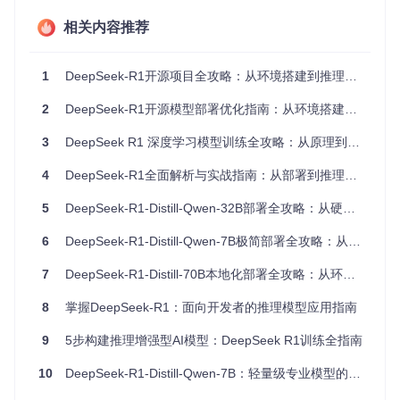
蒸馏模型（32B参数）：推荐使用2-4张RTX 4090或同等配
相关内容推荐
置GPU
小型蒸馏模型（1.5B-14B参数）：单张GPU即可运行
1
DeepSeek-R1开源项目全攻略：从环境搭建到推理优化的效能倍增指南
[!TIP] 如果你的硬件资源有限，建议从32B以下的蒸馏模型
开始尝试，在保证性能的同时降低硬件门槛。
2
DeepSeek-R1开源模型部署优化指南：从环境搭建到性能调优全攻略
2.2 项目克隆与环境配置
3
DeepSeek R1 深度学习模型训练全攻略：从原理到产业落地
场景假设
：你需要在本地服务器上部署DeepSeek-R1模型进
行代码生成任务。
4
DeepSeek-R1全面解析与实战指南：从部署到推理的性能优化方案
操作指令
：
5
DeepSeek-R1-Distill-Qwen-32B部署全攻略：从硬件选型到性能优化的实战指南
6
DeepSeek-R1-Distill-Qwen-7B极简部署全攻略：从环境配置到性能优化实战
# 克隆项目仓库
git 
clone
cd
7
 DeepSeek-R1

DeepSeek-R1-Distill-70B本地化部署全攻略：从环境搭建到企业级AI落地实践
# 创建并激活虚拟环境
8
掌握DeepSeek-R1：面向开发者的推理模型应用指南
source
 venv/bin/activate  
# Linux/Mac
9
5步构建推理增强型AI模型：DeepSeek R1训练全指南
# 或在Windows上使用: venv\Scripts\activate
10
DeepSeek-R1-Distill-Qwen-7B：轻量级专业模型的技术革命与实战指南
# 安装依赖