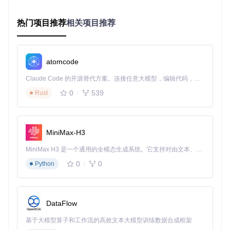
热门项目推荐
相关项目推荐
预期结果
：项目成功克隆到本地，虚拟环境创建完成并激活，
所有依赖包正确安装。
三、核心功能：模型选择与基础使用
atomcode
3.1 模型选型决策指南
Claude Code 的开源替代方案。连接任意大模型，编辑代码，运行命令，自动验证 — 全自动执行。用 Rust 构建，极致性能。 ｜ An open-source alternative to Claude Code. Connect any LLM, edit code, run commands, and verify changes — autonomously. Built in Rust for speed. Get Started
面对多个模型版本，如何选择最适合自己的？可以按照以下步
0
539
Rust
骤进行决策：
明确任务类型：数学推理、代码生成还是通用任务？
评估硬件条件：GPU数量、显存大小
MiniMax-H3
权衡速度与性能：是否需要实时响应？
MiniMax H3 是一个通用的全模态生成系统。它支持对由文本、图像、视频和音频组成的多模态上下文进行统一理解，并能生成分辨率高达 2K、时长可达 15 秒的带原生立体声音频的视频。得益于面向任务泛化的系统设计，H3 在预训练阶段就已具备广泛的多模态上下文理解与生成能力，能够出色地执行复杂的多模态指令。
模型选择建议
：
0
0
Python
高性能需求（无硬件限制）：DeepSeek-R1（671B参数）
平衡性能与效率：DeepSeek-R1-Distill-Qwen-32B
低资源环境：DeepSeek-R1-Distill-14B或更小模型
DataFlow
3.2 启动推理服务
基于大模型算子和工作流的高效文本大模型训练数据合成框架
场景假设
：你需要启动一个32B蒸馏模型服务，用于本地开发