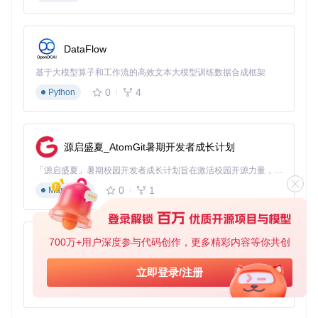
DataFlow
基于大模型算子和工作流的高效文本大模型训练数据合成框架
0
4
Python
源启盛夏_AtomGit暑期开发者成长计划
「源启盛夏」暑期校园开发者成长计划旨在激活校园开源力量，通过积分激励、认证扶持、资源倾斜等形式，引导高校组织和开发者完成「入驻 — 建项目 — 做贡献 — 获认证 — 得资源」的完整闭环。无论你是想带领社团入驻平台的组织者，还是希望用代码贡献证明自己的开发者，都能在这里找到属于你的成长路径。
0
1
Markdown
700万+用户深度参与代码创作，更多精彩内容等你共创
py-xiaozhi
基于Python的Xiaozhi AI，适用于想要完整Xiaozhi体验而无需拥有专用硬件的用户。
立即登录/注册
0
1
Python