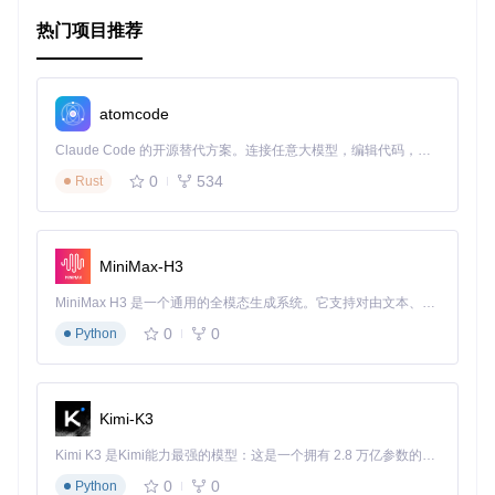
热门项目推荐
音乐创作
：利用噪声和粒子系统生成动态音景，为你的作品
增添层次感。
交互设计
：结合Kinect，创建沉浸式的体感体验。
教育研究
：作为学习噪声理论和实时编程的理想教材，帮助
atomcode
初学者快速掌握核心技术。
项目特点
Claude Code 的开源替代方案。连接任意大模型，编辑代码，运行命令，自动验证 — 全自动执行。用 Rust 构建，极致性能。 ｜ An open-source alternative to Claude Code. Connect any LLM, edit code, run commands, and verify changes — autonomously. Built in Rust for speed. Get Started
实践导向
：通过一系列动手练习，让你在实践中学习和理
0
534
Rust
解噪声生成技术。
详尽文档
：包括cheat sheets，让自学变得简单。
模块化结构
：易于理解和修改，方便你按照自己的进度进
行探索。
MiniMax-H3
社区支持
：项目链接到相关的oF版本和扩展库，与开源社
区紧密相连，获取持续更新和支持。
MiniMax H3 是一个通用的全模态生成系统。它支持对由文本、图像、视频和音频组成的多模态上下文进行统一理解，并能生成分辨率高达 2K、时长可达 15 秒的带原生立体声音频的视频。得益于面向任务泛化的系统设计，H3 在预训练阶段就已具备广泛的多模态上下文理解与生成能力，能够出色地执行复杂的多模态指令。
0
0
Python
开启你的声音艺术之旅，让 Noise Workshop Resonate 2015
成为你创意实践的重要起点。无论是对噪声的深度研究，还是
对实时交互艺术的初次尝试，这个项目都将是你不可或缺的宝
Kimi-K3
典。现在就加入，开始你的代码探索吧！
Kimi K3 是Kimi能力最强的模型：这是一个拥有 2.8 万亿参数的混合专家（MoE）模型，具备原生视觉理解能力，并支持 100 万 token 的上下文窗口。
0
0
Python