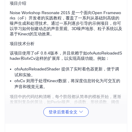
项目介绍
Noise Workshop Resonate 2015 是一个面向Open Framewo
rks（oF）开发者的实践教程，覆盖了一系列从基础到高级的
噪声生成和处理技术。通过一系列逐步引导的示例项目，你可
以学习如何创建动态的声音景观、3D噪声地形、粒子系统以及
基于Kinect的互动效果。
项目技术分析
该项目使用了oF 0.8.4版本，并且依赖于如ofxAutoReloadedS
hader和ofxCv这样的扩展库，以实现高级功能。例如：
ofxAutoReloadedShader 提供了实时着色器更新，便于调
试和实验。
ofxCv 则用于处理Kinect数据，将深度信息转化为可交互的
声音和视觉元素。
项目中的代码结构清晰，每个阶段都从简单的模板开始，逐渐
发展到复杂的算法，如Perlin噪声、步函数、形状函数、阈值
处理等。
登录后查看全文
项目及技术应用场景
无论你是音乐制作人、游戏开发者还是新媒体艺术家，这个项
目都能提供宝贵的灵感和工具。比如：