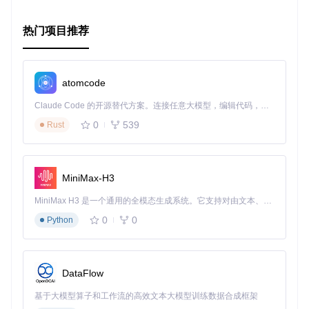
户的习惯。
高效便捷
：一键式启用或禁用关键功能，提高工作效率。
热门项目推荐
灵活的文件操作
：提供上传和下载功能，适应不同的文件管
理需求。
可扩展性
：尽管当前功能强大，但仍具备进一步扩展的可能
性。
atomcode
总的来说，SharpSQLTools 是一个强大而实用的 SQL Server
Claude Code 的开源替代方案。连接任意大模型，编辑代码，运行命令，自动验证 — 全自动执行。用 Rust 构建，极致性能。 ｜ An open-source alternative to Claude Code. Connect any LLM, edit code, run commands, and verify changes — autonomously. Built in Rust for speed. Get Started
管理工具，无论你是初学者还是经验丰富的 DBA，都能从它的
简便性和灵活性中受益。立即加入社区，探索更多可能，为你
0
539
Rust
的 SQL Server 管理工作增添新的活力吧！
MiniMax-H3
MiniMax H3 是一个通用的全模态生成系统。它支持对由文本、图像、视频和音频组成的多模态上下文进行统一理解，并能生成分辨率高达 2K、时长可达 15 秒的带原生立体声音频的视频。得益于面向任务泛化的系统设计，H3 在预训练阶段就已具备广泛的多模态上下文理解与生成能力，能够出色地执行复杂的多模态指令。
0
0
Python
DataFlow
基于大模型算子和工作流的高效文本大模型训练数据合成框架