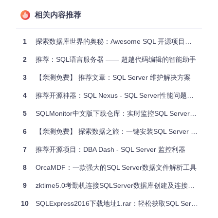
支持
upload
和
download
操作，使得用户能够轻松地
在本地和远程服务器之间移动文件，这些操作依赖于 O
相关内容推荐
LE 自动化功能。
GUI 版本
：
1
探索数据库世界的奥秘：Awesome SQL 开源项目推荐
在 2021 年 6 月 27 日的更新中，项目添加了图形用户
2
推荐：SQL语言服务器 —— 超越代码编辑的智能助手
界面，使得操作更加直观和友好。
3
【亲测免费】 推荐文章：SQL Server 维护解决方案
项目及技术应用场景
4
推荐开源神器：SQL Nexus - SQL Server性能问题的诊断利器
SharpSQLTools 可广泛应用于数据库管理员（DBA）、安全研
5
SQLMonitor中文版下载仓库：实时监控SQL Server性能的不二选择
究人员和系统管理员的工作中，例如：
6
【亲测免费】 探索数据之旅：一键安装SQL Server 2016
在安全审计中快速检查
xp_cmdshell
和
OLE Automation
是否被滥用。
7
推荐开源项目：DBA Dash - SQL Server 监控利器
在开发环境中测试存储过程的执行权限。
在紧急情况下恢复或备份数据库文件。
8
OrcaMDF：一款强大的SQL Server数据文件解析工具
对 SQL Server 进行渗透测试，评估系统的安全漏洞。
9
zktime5.0考勤机连接SQLServer数据库创建及连接方法指南：项目推荐文章
项目特点
10
SQLExpress2016下载地址1.rar：轻松获取SQL Server Express 2016
多模式操作
：支持命令行和图形界面两种方式，满足不同用