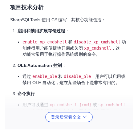
项目技术分析
SharpSQLTools 使用 C# 编写，其核心功能包括：
启用和禁用扩展存储过程
：
enable_xp_cmdshell
和
disable_xp_cmdshell
功
能使得用户能便捷地开启或关闭
xp_cmdshell
，这一
功能常常用于执行操作系统级别的命令。
OLE Automation 控制
：
通过
enable_ole
和
disable_ole
，用户可以启用或
禁用 OLE 自动化，这在某些场合下是非常有用的。
命令执行
：
用户可以通过
xp_cmdshell {cmd}
或
sp_cmdshell
{cmd}
来执行自定义的命令，其中后者依赖于
sp_oacr
登录后查看全文
eate
存储过程。
文件传输
：