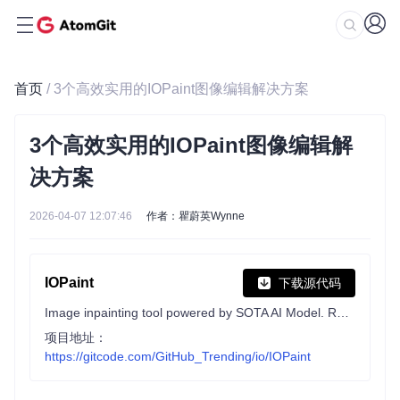
首页
/ 3个高效实用的IOPaint图像编辑解决方案
3个高效实用的IOPaint图像编辑解
决方案
2026-04-07 12:07:46
作者：瞿蔚英Wynne
IOPaint
下载源代码
Image inpainting tool powered by SOTA AI Model. Remove any unwanted object, defect, people from your pictures or erase and replace(powered by stable diffusion) any thing on your pictures.
项目地址：
https://gitcode.com/GitHub_Trending/io/IOPaint