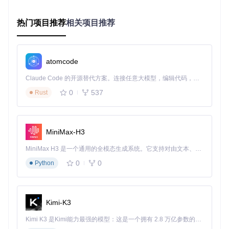
应急方案：命令行批量处理
热门项目推荐
相关项目推荐
当需要处理大量图片时，可以使用IOPaint提供的命令行工具
进行批量处理：
[终端操作] 步骤1：使用以下命令进行批量物体移除
atomcode
Claude Code 的开源替代方案。连接任意大模型，编辑代码，运行命令，自动验证 — 全自动执行。用 Rust 构建，极致性能。 ｜ An open-source alternative to Claude Code. Connect any LLM, edit code, run commands, and verify changes — autonomously. Built in Rust for speed. Get Started
0
537
Rust
[终端操作] 步骤2：使用以下命令进行批量水印去除
MiniMax-H3
⚠️注意：批量处理前，请确保所有输入图片的尺寸和格式一
MiniMax H3 是一个通用的全模态生成系统。它支持对由文本、图像、视频和音频组成的多模态上下文进行统一理解，并能生成分辨率高达 2K、时长可达 15 秒的带原生立体声音频的视频。得益于面向任务泛化的系统设计，H3 在预训练阶段就已具备广泛的多模态上下文理解与生成能力，能够出色地执行复杂的多模态指令。
致，以获得最佳效果。
0
0
Python
效果验证：三级验证体系
基础验证：功能完整性检查
Kimi-K3
基础验证主要检查IOPaint的核心功能是否正常工作。以物体
Kimi K3 是Kimi能力最强的模型：这是一个拥有 2.8 万亿参数的混合专家（MoE）模型，具备原生视觉理解能力，并支持 100 万 token 的上下文窗口。
移除功能为例：