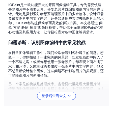
IOPaint是一款功能强大的开源图像编辑工具，专为需要快速
去除图片中不需要元素、修复老照片或编辑图像内容的用户设
计。无论是摄影爱好者想要清理照片中的多余物体，设计师需
要修改图片中的文字内容，还是普通用户希望去除图片上的水
印，IOPaint都能提供简单而高效的解决方案。本文将通过"问
题-方案-验证-拓展"四象限框架，帮助你全面掌握IOPaint的核
心功能及其应用方法，让你轻松应对各种图像编辑需求。
问题诊断：识别图像编辑中的常见挑战
在日常图像编辑工作中，我们经常会遇到各种棘手的问题。想
象一下，你刚拍摄了一张完美的风景照，却发现画面中闯入了
一个不速之客；或者你想使用一张老照片，却发现上面布满了
水印和污渍；又或者你需要修改一张图片中的文字内容，但又
不想重新设计整个图像。这些问题不仅影响图片的美观度，还
可能降低图片的使用价值。
另一个常见的挑战是处理效率。当需要批量处理大量图片时，
传统的图像编辑软件往往显得力不从心，不仅操作繁琐，而且
耗时费力。此外，对于新手用户来说，专业的图像编辑软件通
登录后查看全文
常学习曲线陡峭，难以快速掌握。
实施路径：选择适合你的编辑方案