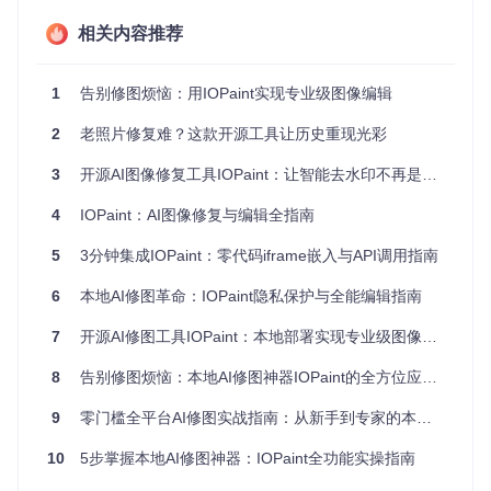
主方案：物体移除与图像修复
相关内容推荐
[终端操作] 步骤1：克隆IOPaint仓库
1
告别修图烦恼：用IOPaint实现专业级图像编辑
2
老照片修复难？这款开源工具让历史重现光彩
[终端操作] 步骤2：进入项目目录并安装依赖
3
开源AI图像修复工具IOPaint：让智能去水印不再是难题
cd IOPaint

4
IOPaint：AI图像修复与编辑全指南
5
3分钟集成IOPaint：零代码iframe嵌入与API调用指南
[图形界面] 步骤3：启动IOPaint应用
6
本地AI修图革命：IOPaint隐私保护与全能编辑指南
7
开源AI修图工具IOPaint：本地部署实现专业级图像编辑
8
告别修图烦恼：本地AI修图神器IOPaint的全方位应用指南
[图形界面] 步骤4：打开需要编辑的图片，使用画笔工具标记
需要移除的物体
9
零门槛全平台AI修图实战指南：从新手到专家的本地部署解决方案
[图形界面] 步骤5：点击"处理"按钮，等待处理完成
10
5步掌握本地AI修图神器：IOPaint全功能实操指南
[图形界面] 步骤6：保存处理后的图片