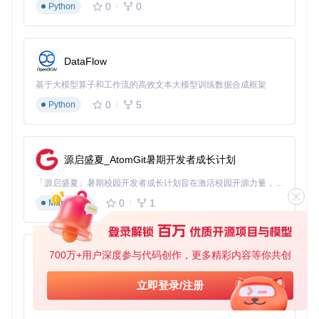
0
0
Python
打开测试图片assets/unwant_object.jpg，这张图片展示了
一个装饰华丽的室内场景，天花板上悬挂着多个彩色灯
笼。
DataFlow
使用画笔工具标记图片中不需要的物体（如左侧的白色灯
基于大模型算子和工作流的高效文本大模型训练数据合成框架
笼）。
0
5
Python
点击处理按钮，观察处理后的结果。
对比处理前后的图片，确认不需要的物体已被成功移除，
且移除区域与周围环境融合自然。
源启盛夏_AtomGit暑期开发者成长计划
「源启盛夏」暑期校园开发者成长计划旨在激活校园开源力量，通过积分激励、认证扶持、资源倾斜等形式，引导高校组织和开发者完成「入驻 — 建项目 — 做贡献 — 获认证 — 得资源」的完整闭环。无论你是想带领社团入驻平台的组织者，还是希望用代码贡献证明自己的开发者，都能在这里找到属于你的成长路径。
图1：物体移除前的原始图片
0
1
Markdown
图2：使用IOPaint移除不需要物体后的效果
进阶验证：复杂场景处理能力
700万+用户深度参与代码创作，更多精彩内容等你共创
py-xiaozhi
进阶验证主要测试IOPaint在复杂场景下的处理能力。以人物
基于Python的Xiaozhi AI，适用于想要完整Xiaozhi体验而无需拥有专用硬件的用户。
立即登录/注册
移除为例：
0
1
Python
打开测试图片assets/unwant_person.jpg，这张图片中有