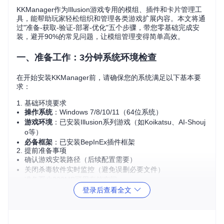
KKManager作为Illusion游戏专用的模组、插件和卡片管理工
具，能帮助玩家轻松组织和管理各类游戏扩展内容。本文将通
过"准备-获取-验证-部署-优化"五个步骤，带您零基础完成安
装，避开90%的常见问题，让模组管理变得简单高效。
一、准备工作：3分钟系统环境检查
在开始安装KKManager前，请确保您的系统满足以下基本要
求：
1. 基础环境要求
操作系统
：Windows 7/8/10/11（64位系统）
游戏环境
：已安装Illusion系列游戏（如Koikatsu、AI-Shouj
o等）
必备框架
：已安装BepInEx插件框架
2. 提前准备事项
确认游戏安装路径（后续配置需要）
关闭杀毒软件实时监控（避免误删必要文件）
准备至少200MB可用存储空间
登录后查看全文
⚠️ 注意：如果您的系统缺少.NET Framework运行库，需
先安装对应版本以确保程序正常运行。