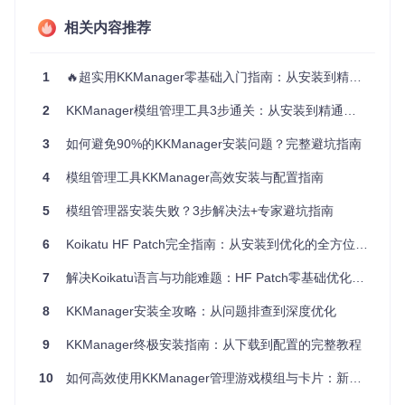
二、获取安装包：两种安全获取渠道对比
相关内容推荐
1. 官方仓库获取（推荐）
git 
clone
1
🔥超实用KKManager零基础入门指南：从安装到精通的游戏模组管理神器
2
KKManager模组管理工具3步通关：从安装到精通完全指南
此方法获取的是最新开发版本，适合熟悉Git操作的用户。
2. 发布版本下载
3
如何避免90%的KKManager安装问题？完整避坑指南
访问项目发布页面，下载带有"Release"标识的压缩包，文件
4
模组管理工具KKManager高效安装与配置指南
通常命名为
KKManager-vX.X.X.zip
。
5
模组管理器安装失败？3步解决法+专家避坑指南
📌 新手提示：避免直接下载源代码（仅含.cs文件），正确
的安装包应包含可执行文件和完整资源。
6
Koikatu HF Patch完全指南：从安装到优化的全方位避坑手册
三、三步校验文件完整性
7
解决Koikatu语言与功能难题：HF Patch零基础优化指南
1. 检查文件类型
8
KKManager安装全攻略：从问题排查到深度优化
正确的安装包应为.zip格式压缩文件
解压后根目录应包含
KKManager.exe
可执行文件
9
KKManager终极安装指南：从下载到配置的完整教程
2. 验证核心文件列表
10
如何高效使用KKManager管理游戏模组与卡片：新手实用指南
确保解压后的文件夹包含以下关键文件：