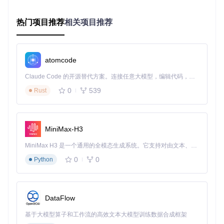
KKManager.exe
（主程序）
KKManager.Core.dll
（核心库）
热门项目推荐
相关项目推荐
KKManager.Updater.dll
（更新模块）
Config
和
Resources
目录
3. 确认文件大小
atomcode
完整安装包解压后通常占用150-300MB空间，若文件过小（如
仅几MB）则可能下载不完整。
Claude Code 的开源替代方案。连接任意大模型，编辑代码，运行命令，自动验证 — 全自动执行。用 Rust 构建，极致性能。 ｜ An open-source alternative to Claude Code. Connect any LLM, edit code, run commands, and verify changes — autonomously. Built in Rust for speed. Get Started
0
539
四、五分钟快速部署流程
Rust
1. 解压安装包
将下载的压缩包解压到以下任一位置：
MiniMax-H3
游戏根目录（推荐，便于自动识别游戏）
MiniMax H3 是一个通用的全模态生成系统。它支持对由文本、图像、视频和音频组成的多模态上下文进行统一理解，并能生成分辨率高达 2K、时长可达 15 秒的带原生立体声音频的视频。得益于面向任务泛化的系统设计，H3 在预训练阶段就已具备广泛的多模态上下文理解与生成能力，能够出色地执行复杂的多模态指令。
任意非系统盘目录（需手动设置游戏路径）
0
0
Python
2. 启动程序
双击
KKManager.exe
，首次启动会进行初始化配置：
DataFlow
自动检测游戏路径（如未检测到需手动指定）
生成默认配置文件
基于大模型算子和工作流的高效文本大模型训练数据合成框架
检查必要组件